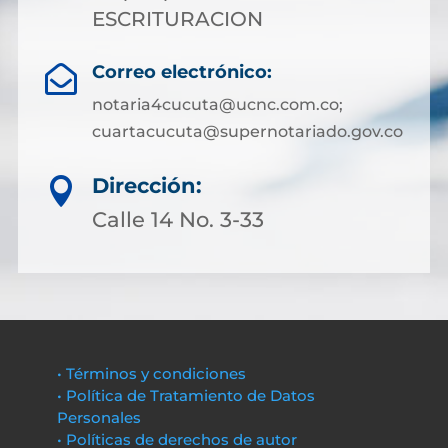
ESCRITURACION
Correo electrónico:

notaria4cucuta@ucnc.com.co;
cuartacucuta@supernotariado.gov.co
Dirección:

Calle 14 No. 3-33
• Términos y condiciones
• Política de Tratamiento de Datos
Personales
• Políticas de derechos de autor