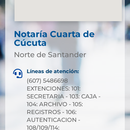
Notaría Cuarta de
Cúcuta
Norte de Santander
Líneas de atención:

(607) 5486698
EXTENCIONES: 101:
SECRETARIA - 103: CAJA -
104: ARCHIVO - 105:
REGISTROS - 106:
AUTENTICACION -
108/109/114: