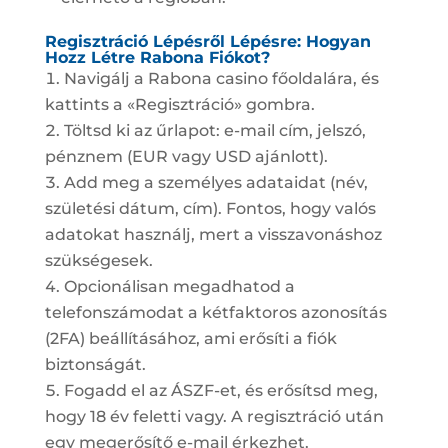
Regisztráció Lépésről Lépésre: Hogyan
Hozz Létre Rabona Fiókot?
Navigálj a Rabona casino főoldalára, és
kattints a «Regisztráció» gombra.
Töltsd ki az űrlapot: e-mail cím, jelszó,
pénznem (EUR vagy USD ajánlott).
Add meg a személyes adataidat (név,
születési dátum, cím). Fontos, hogy valós
adatokat használj, mert a visszavonáshoz
szükségesek.
Opcionálisan megadhatod a
telefonszámodat a kétfaktoros azonosítás
(2FA) beállításához, ami erősíti a fiók
biztonságát.
Fogadd el az ÁSZF-et, és erősítsd meg,
hogy 18 év feletti vagy. A regisztráció után
egy megerősítő e-mail érkezhet.