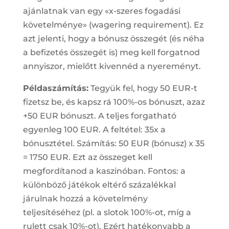
ajánlatnak van egy «x-szeres fogadási
követelménye» (wagering requirement). Ez
azt jelenti, hogy a bónusz összegét (és néha
a befizetés összegét is) meg kell forgatnod
annyiszor, mielőtt kivennéd a nyereményt.
Példaszámítás:
Tegyük fel, hogy 50 EUR-t
fizetsz be, és kapsz rá 100%-os bónuszt, azaz
+50 EUR bónuszt. A teljes forgatható
egyenleg 100 EUR. A feltétel: 35x a
bónusztétel. Számítás: 50 EUR (bónusz) x 35
= 1750 EUR. Ezt az összeget kell
megfordítanod a kaszinóban. Fontos: a
különböző játékok eltérő százalékkal
járulnak hozzá a követelmény
teljesítéséhez (pl. a slotok 100%-ot, míg a
rulett csak 10%-ot). Ezért hatékonyabb a