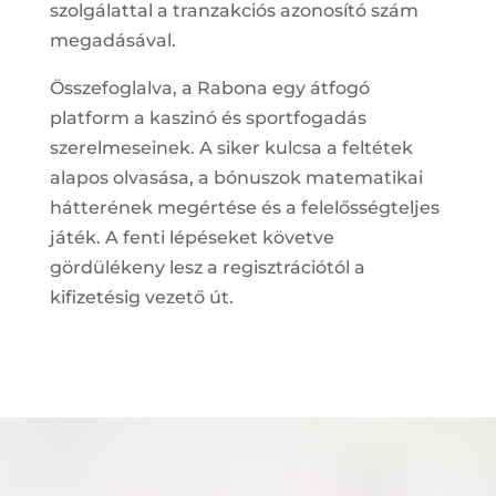
szolgálattal a tranzakciós azonosító szám
megadásával.
Összefoglalva, a Rabona egy átfogó
platform a kaszinó és sportfogadás
szerelmeseinek. A siker kulcsa a feltétek
alapos olvasása, a bónuszok matematikai
hátterének megértése és a felelősségteljes
játék. A fenti lépéseket követve
gördülékeny lesz a regisztrációtól a
kifizetésig vezető út.