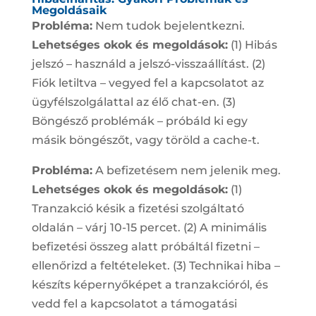
Megoldásaik
Probléma:
Nem tudok bejelentkezni.
Lehetséges okok és megoldások:
(1) Hibás
jelszó – használd a jelszó-visszaállítást. (2)
Fiók letiltva – vegyed fel a kapcsolatot az
ügyfélszolgálattal az élő chat-en. (3)
Böngésző problémák – próbáld ki egy
másik böngészőt, vagy töröld a cache-t.
Probléma:
A befizetésem nem jelenik meg.
Lehetséges okok és megoldások:
(1)
Tranzakció késik a fizetési szolgáltató
oldalán – várj 10-15 percet. (2) A minimális
befizetési összeg alatt próbáltál fizetni –
ellenőrizd a feltételeket. (3) Technikai hiba –
készíts képernyőképet a tranzakcióról, és
vedd fel a kapcsolatot a támogatási