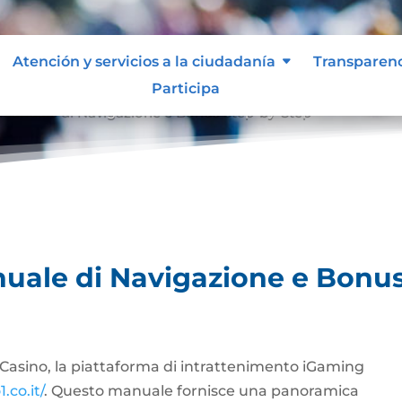
Atención y servicios a la ciudadanía
Transparen
Participa
: Manuale di Navigazione e Bonus Step-by-Step
nuale di Navigazione e Bonu
 Casino, la piattaforma di intrattenimento iGaming
.co.it/
. Questo manuale fornisce una panoramica