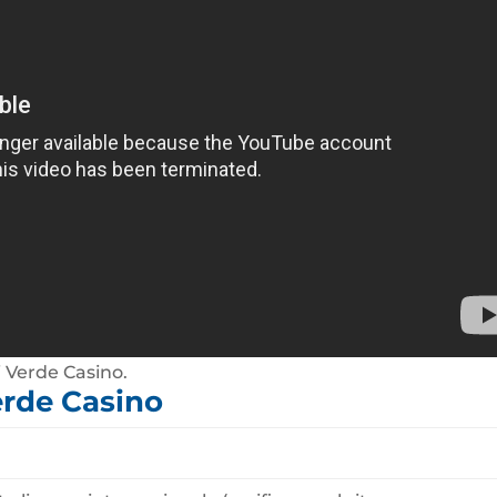
i Verde Casino.
erde Casino