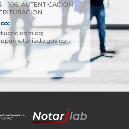
S - 106: AUTENTICACION
ESCRITURACION
ico:
@ucnc.com.co;
upernotariado.gov.co