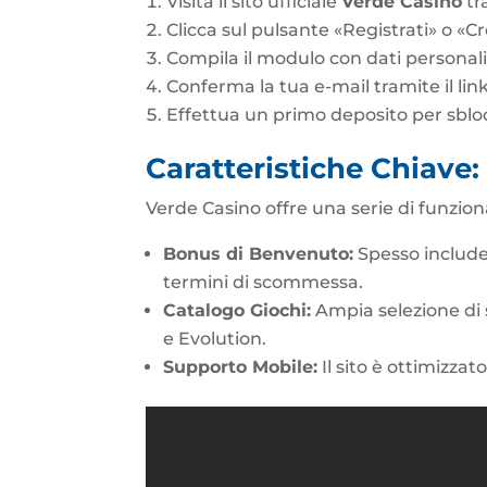
Visita il sito ufficiale
Verde Casino
tra
Clicca sul pulsante «Registrati» o 
Compila il modulo con dati personali 
Conferma la tua e-mail tramite il link
Effettua un primo deposito per sblo
Caratteristiche Chiave:
Verde Casino offre una serie di funziona
Bonus di Benvenuto:
Spesso include 
termini di scommessa.
Catalogo Giochi:
Ampia selezione di s
e Evolution.
Supporto Mobile:
Il sito è ottimizzat