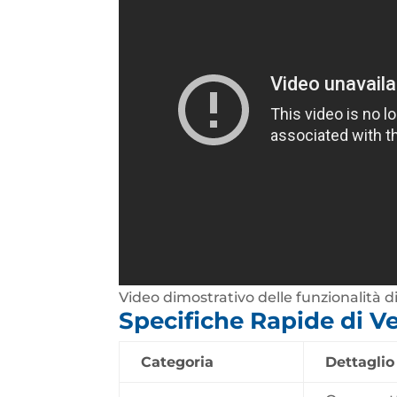
Video dimostrativo delle funzionalità d
Specifiche Rapide di V
Categoria
Dettaglio