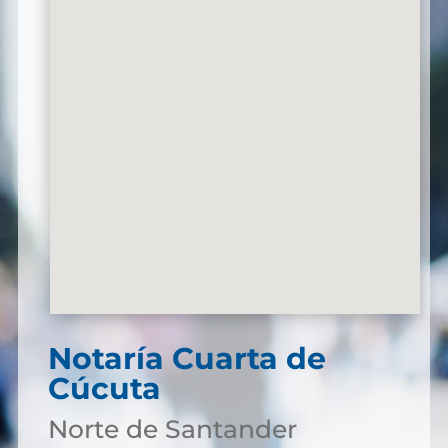
Notaría Cuarta de
Cúcuta
Norte de Santander