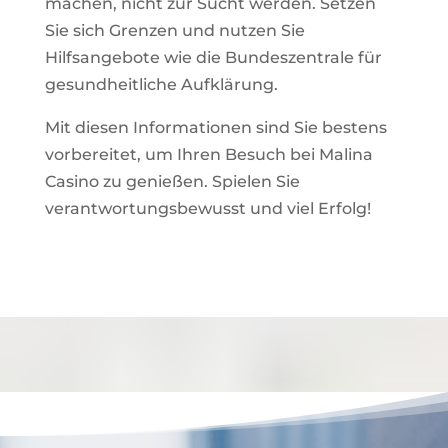
machen, nicht zur Sucht werden. Setzen
Sie sich Grenzen und nutzen Sie
Hilfsangebote wie die Bundeszentrale für
gesundheitliche Aufklärung.
Mit diesen Informationen sind Sie bestens
vorbereitet, um Ihren Besuch bei Malina
Casino zu genießen. Spielen Sie
verantwortungsbewusst und viel Erfolg!