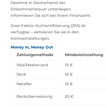
Gewinne in Deutschland der
Einkommensteuer unterliegen.
Informieren Sie sich bei Ihrem Finanzamt.
Zwei-Faktor-Authentifizierung (2FA) ist
verfügbar – aktivieren Sie sie in den
Kontoeinstellungen.
Money In, Money Out
Zahlungsmethode
Mindesteinzahlung
Visa/Mastercard
10 €
Skrill
10 €
Neteller
10 €
Banküberweisung
20 €