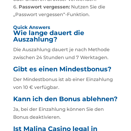
Passwort vergessen:
Nutzen Sie die
„Passwort vergessen“-Funktion.
Quick Answers
Wie lange dauert die
Auszahlung?
Die Auszahlung dauert je nach Methode
zwischen 24 Stunden und 7 Werktagen.
Gibt es einen Mindestbonus?
Der Mindestbonus ist ab einer Einzahlung
von 10 € verfügbar.
Kann ich den Bonus ablehnen?
Ja, bei der Einzahlung können Sie den
Bonus deaktivieren.
Ist Malina Casino legal in