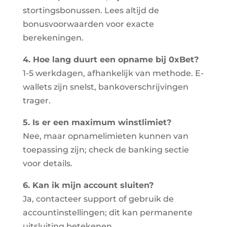
stortingsbonussen. Lees altijd de
bonusvoorwaarden voor exacte
berekeningen.
4. Hoe lang duurt een opname bij 0xBet?
1-5 werkdagen, afhankelijk van methode. E-
wallets zijn snelst, bankoverschrijvingen
trager.
5. Is er een maximum winstlimiet?
Nee, maar opnamelimieten kunnen van
toepassing zijn; check de banking sectie
voor details.
6. Kan ik mijn account sluiten?
Ja, contacteer support of gebruik de
accountinstellingen; dit kan permanente
uitsluiting betekenen.