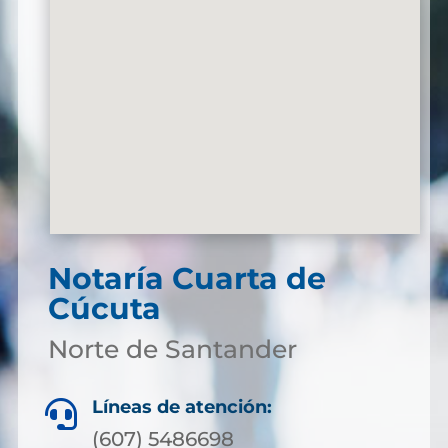
Notaría Cuarta de
Cúcuta
Norte de Santander
Líneas de atención:

(607) 5486698