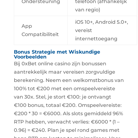
Ondersteuning
telefoon (afhankelijk
van regio)
iOS 10+, Android 5.0+,
App
vereist
Compatibiliteit
internettoegang
Bonus Strategie met Wiskundige
Voorbeelden
Bij 0xBet online casino zijn bonussen
aantrekkelijk maar vereisen zorgvuldige
berekening. Neem een welkomstbonus van
100% tot €200 met een omspeelvereiste
van 30x. Stel, je stort €100: je ontvangt
€100 bonus, totaal €200. Omspeelvereiste:
€200 * 30 = €6000. Als slots gemiddeld 96%
RTP hebben, verwacht verlies: €6000 * (1 –
0.96) = €240. Plan je spel rond games met