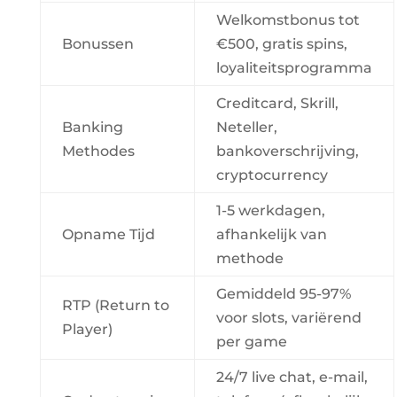
Welkomstbonus tot
Bonussen
€500, gratis spins,
loyaliteitsprogramma
Creditcard, Skrill,
Banking
Neteller,
Methodes
bankoverschrijving,
cryptocurrency
1-5 werkdagen,
Opname Tijd
afhankelijk van
methode
Gemiddeld 95-97%
RTP (Return to
voor slots, variërend
Player)
per game
24/7 live chat, e-mail,