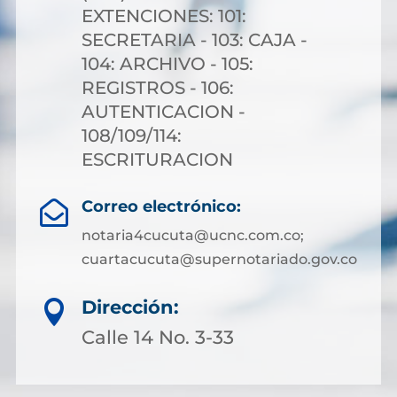
EXTENCIONES: 101:
SECRETARIA - 103: CAJA -
104: ARCHIVO - 105:
REGISTROS - 106:
AUTENTICACION -
108/109/114:
ESCRITURACION
Correo electrónico:

notaria4cucuta@ucnc.com.co;
cuartacucuta@supernotariado.gov.co
Dirección:

Calle 14 No. 3-33