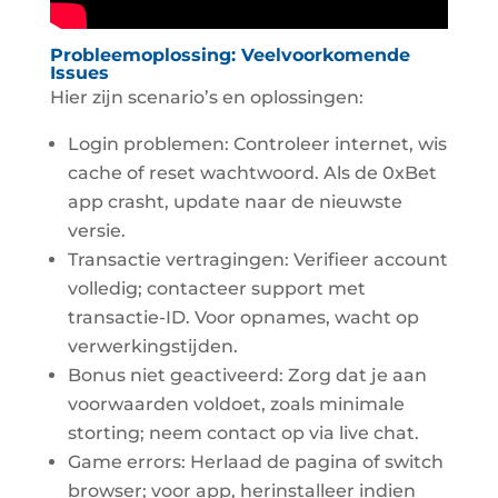
Probleemoplossing: Veelvoorkomende
Issues
Hier zijn scenario’s en oplossingen:
Login problemen: Controleer internet, wis
cache of reset wachtwoord. Als de 0xBet
app crasht, update naar de nieuwste
versie.
Transactie vertragingen: Verifieer account
volledig; contacteer support met
transactie-ID. Voor opnames, wacht op
verwerkingstijden.
Bonus niet geactiveerd: Zorg dat je aan
voorwaarden voldoet, zoals minimale
storting; neem contact op via live chat.
Game errors: Herlaad de pagina of switch
browser; voor app, herinstalleer indien