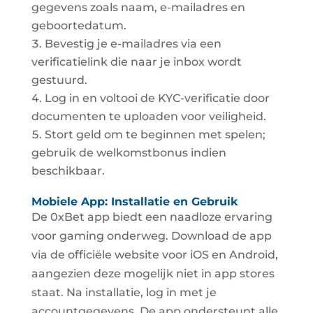
gegevens zoals naam, e-mailadres en
geboortedatum.
Bevestig je e-mailadres via een
verificatielink die naar je inbox wordt
gestuurd.
Log in en voltooi de KYC-verificatie door
documenten te uploaden voor veiligheid.
Stort geld om te beginnen met spelen;
gebruik de welkomstbonus indien
beschikbaar.
Mobiele App: Installatie en Gebruik
De 0xBet app biedt een naadloze ervaring
voor gaming onderweg. Download de app
via de officiële website voor iOS en Android,
aangezien deze mogelijk niet in app stores
staat. Na installatie, log in met je
accountgegevens. De app ondersteunt alle