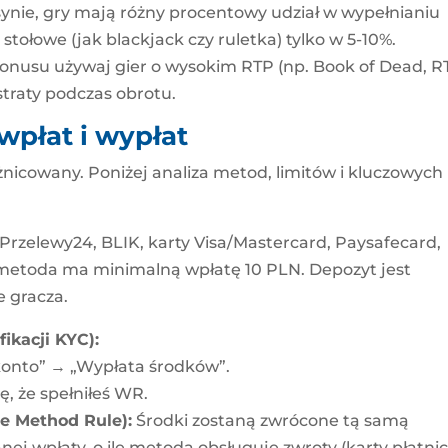
nie, gry mają różny procentowy udział w wypełnianiu
 stołowe (jak blackjack czy ruletka) tylko w 5-10%.
bonusu używaj gier o wysokim RTP (np. Book of Dead, R
straty podczas obrotu.
wpłat i wypłat
żnicowany. Poniżej analiza metod, limitów i kluczowych
Przelewy24, BLIK, karty Visa/Mastercard, Paysafecard,
a metoda ma minimalną wpłatę 10 PLN. Depozyt jest
 gracza.
ikacji KYC):
 konto” → „Wypłata środków”.
ię, że spełniłeś WR.
e Method Rule):
Środki zostaną zwrócone tą samą
ej wpłaty, o ile metoda obsługuje zwroty (karty płatnic