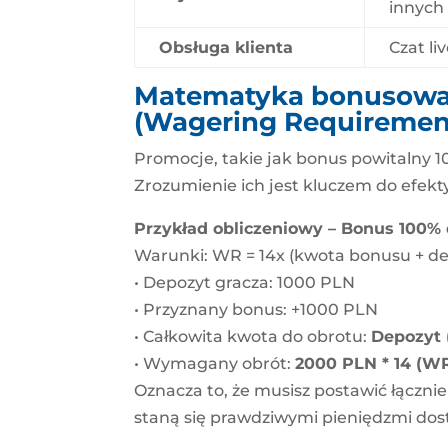
innych
Obsługa klienta
Czat li
Matematyka bonusowa:
(Wagering Requiremen
Promocje, takie jak bonus powitalny
Zrozumienie ich jest kluczem do efe
Przykład obliczeniowy – Bonus 100% 
Warunki: WR = 14x (kwota bonusu + d
• Depozyt gracza: 1000 PLN
• Przyznany bonus: +1000 PLN
• Całkowita kwota do obrotu:
Depozyt 
• Wymagany obrót:
2000 PLN * 14 (W
Oznacza to, że musisz postawić łączni
staną się prawdziwymi pieniędzmi dos