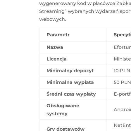
wygenerowany kod w placówce Żabka), „
Streaming” wybranych wydarzeń sport
webowych.
Parametr
Specyf
Nazwa
Efortu
Licencja
Minist
Minimalny depozyt
10 PLN
Minimalna wypłata
50 PL
Średni czas wypłaty
E-portf
Obsługiwane
Android
systemy
NetEnt
Gry dostawców