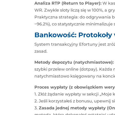
Analiza RTP (Return to Player):
W kasy
WR. Zwykle sloty liczą się w 100%, a gry
Praktyczna strategia: do odgrywania 
~96.2%), co statystycznie minimalizuje 
Bankowość: Protokoły 
System transakcyjny Efortuny jest zró
zasad.
Metody depozytu (natychmiastowe):
szybki przelew online (dotpay). Każd
natychmiastowo księgowany na koncie
Proces wypłaty (z obowiązkiem weryf
1. Złóż żądanie wypłaty w sekcji „Moje
2. Jeśli korzystałeś z bonusu, upewnij s
3.
Zasada jednej metody wypłaty (On
metodą, którą dokonałeś ostatniej udan