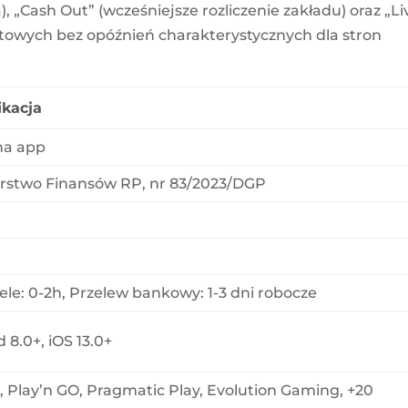
Cash Out” (wcześniejsze rozliczenie zakładu) oraz „Li
owych bez opóźnień charakterystycznych dla stron
ikacja
na app
erstwo Finansów RP, nr 83/2023/DGP
N
ele: 0-2h, Przelew bankowy: 1-3 dni robocze
 8.0+, iOS 13.0+
, Play’n GO, Pragmatic Play, Evolution Gaming, +20