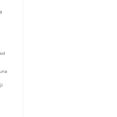
ną
zed
tuna
ji
m