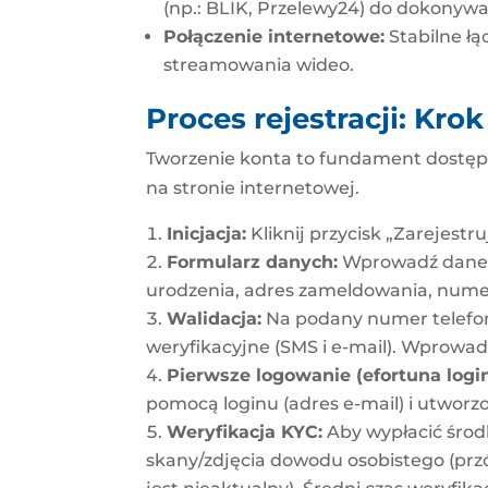
(np.: BLIK, Przelewy24) do dokonyw
Połączenie internetowe:
Stabilne łą
streamowania wideo.
Proces rejestracji: Kro
Tworzenie konta to fundament dostępu d
na stronie internetowej.
Inicjacja:
Kliknij przycisk „Zarejestr
Formularz danych:
Wprowadź dane z
urodzenia, adres zameldowania, numer
Walidacja:
Na podany numer telefon
weryfikacyjne (SMS i e-mail). Wprowad
Pierwsze logowanie (efortuna login
pomocą loginu (adres e-mail) i utworz
Weryfikacja KYC:
Aby wypłacić środk
skany/zdjęcia dowodu osobistego (przód