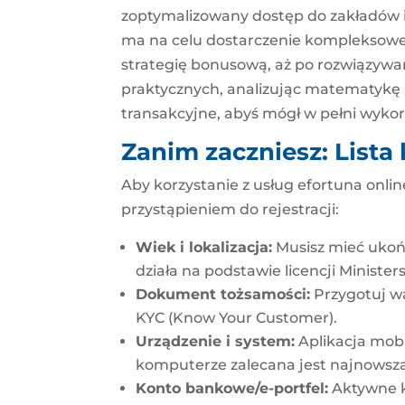
zoptymalizowany dostęp do zakładów i
ma na celu dostarczenie kompleksowej 
strategię bonusową, aż po rozwiązywa
praktycznych, analizując matematykę 
transakcyjne, abyś mógł w pełni wykor
Zanim zaczniesz: List
Aby korzystanie z usług efortuna onli
przystąpieniem do rejestracji:
Wiek i lokalizacja:
Musisz mieć ukońc
działa na podstawie licencji Minist
Dokument tożsamości:
Przygotuj wa
KYC (Know Your Customer).
Urządzenie i system:
Aplikacja mobi
komputerze zalecana jest najnowsza
Konto bankowe/e-portfel:
Aktywne k