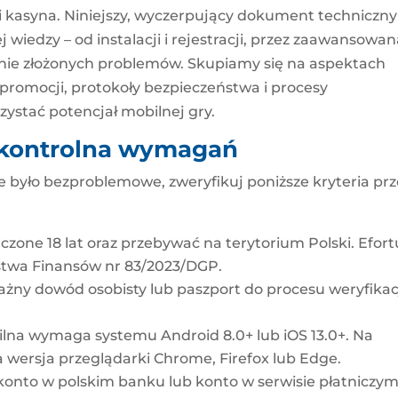
 kasyna. Niniejszy, wyczerpujący dokument techniczny
wiedzy – od instalacji i rejestracji, przez zaawansowa
nie złożonych problemów. Skupiamy się na aspektach
promocji, protokoły bezpieczeństwa i procesy
zystać potencjał mobilnej gry.
a kontrolna wymagań
ne było bezproblemowe, zweryfikuj poniższe kryteria pr
zone 18 lat oraz przebywać na terytorium Polski. Efor
erstwa Finansów nr 83/2023/DGP.
żny dowód osobisty lub paszport do procesu weryfikac
lna wymaga systemu Android 8.0+ lub iOS 13.0+. Na
 wersja przeglądarki Chrome, Firefox lub Edge.
onto w polskim banku lub konto w serwisie płatniczy