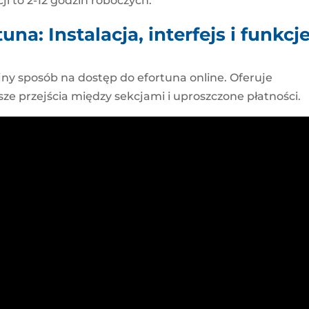
cji to 2-12 godzin roboczych.
na: Instalacja, interfejs i funkcj
jny sposób na dostęp do efortuna online. Oferuje
e przejścia między sekcjami i uproszczone płatności.