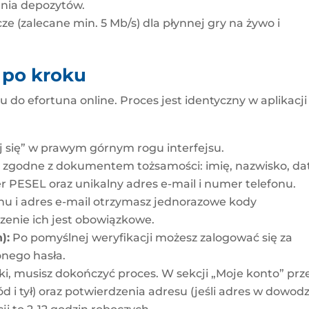
ania depozytów.
cze (zalecane min. 5 Mb/s) dla płynnej gry na żywo i
k po kroku
o efortuna online. Proces jest identyczny w aplikacji 
uj się” w prawym górnym rogu interfejsu.
godne z dokumentem tożsamości: imię, nazwisko, da
 PESEL oraz unikalny adres e-mail i numer telefonu.
u i adres e-mail otrzymasz jednorazowe kody
zenie ich jest obowiązkowe.
):
Po pomyślnej weryfikacji możesz zalogować się za
onego hasła.
i, musisz dokończyć proces. W sekcji „Moje konto” prze
 i tył) oraz potwierdzenia adresu (jeśli adres w dowodz