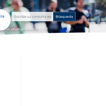
cia
ormie efortuna online