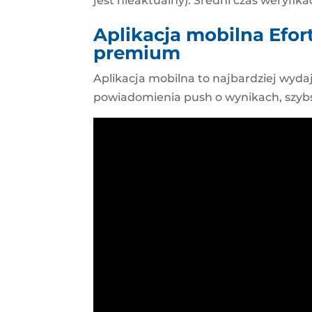
jest nieaktualny). Średni czas weryfika
Aplikacja mobilna Efortu
premium
Aplikacja mobilna to najbardziej wyda
powiadomienia push o wynikach, szybsz