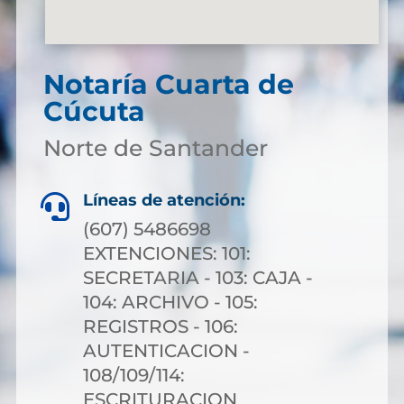
Notaría Cuarta de
Cúcuta
Norte de Santander
Líneas de atención:

(607) 5486698
EXTENCIONES: 101:
SECRETARIA - 103: CAJA -
104: ARCHIVO - 105:
REGISTROS - 106:
AUTENTICACION -
108/109/114:
ESCRITURACION