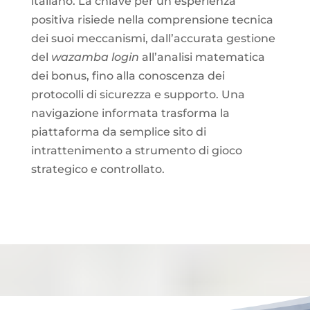
italiano. La chiave per un’esperienza
positiva risiede nella comprensione tecnica
dei suoi meccanismi, dall’accurata gestione
del
wazamba login
all’analisi matematica
dei bonus, fino alla conoscenza dei
protocolli di sicurezza e supporto. Una
navigazione informata trasforma la
piattaforma da semplice sito di
intrattenimento a strumento di gioco
strategico e controllato.