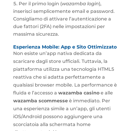
Per il primo login (
wazamba login
),
inserisci semplicemente email e password.
Consigliamo di attivare l’autenticazione a
due fattori (2FA) nelle impostazioni per
massima sicurezza.
Esperienza Mobile: App e Sito Ottimizzato
Non esiste un’app nativa dedicata da
scaricare dagli store ufficiali. Tuttavia, la
piattaforma utilizza una tecnologia HTML5
reattiva che si adatta perfettamente a
qualsiasi browser mobile. La performance è
fluida e l’accesso a
wazamba casino
e alle
wazamba scommesse
è immediato. Per
una esperienza simile a un’app, gli utenti
iOS/Android possono aggiungere una
scorciatoia alla schermata home