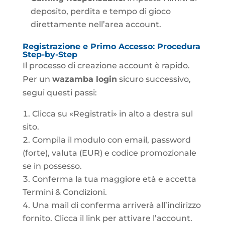
deposito, perdita e tempo di gioco
direttamente nell’area account.
Registrazione e Primo Accesso: Procedura
Step-by-Step
Il processo di creazione account è rapido.
Per un
wazamba login
sicuro successivo,
segui questi passi:
Clicca su «Registrati» in alto a destra sul
sito.
Compila il modulo con email, password
(forte), valuta (EUR) e codice promozionale
se in possesso.
Conferma la tua maggiore età e accetta
Termini & Condizioni.
Una mail di conferma arriverà all’indirizzo
fornito. Clicca il link per attivare l’account.