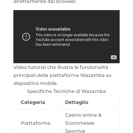
direttamente dal browser.
Video tutorial che illustra le funzionalità
principali della piattaforma Wazamba su
dispositivo mobile.
Specifiche Tecniche di Wazamba
Categoria
Dettaglio
Casino online &
Piattaforma
Scommesse
Sportive