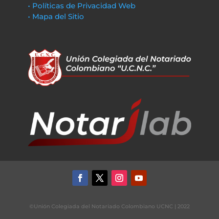
• Políticas de Privacidad Web
• Mapa del Sitio
©Unión Colegiada del Notariado Colombiano UCNC | 2022