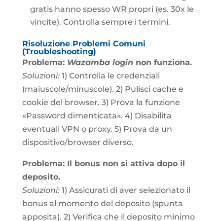
gratis hanno spesso WR propri (es. 30x le
vincite). Controlla sempre i termini.
Risoluzione Problemi Comuni
(Troubleshooting)
Problema:
Wazamba login
non funziona.
Soluzioni:
1) Controlla le credenziali
(maiuscole/minuscole). 2) Pulisci cache e
cookie del browser. 3) Prova la funzione
«Password dimenticata». 4) Disabilita
eventuali VPN o proxy. 5) Prova da un
dispositivo/browser diverso.
Problema: Il bonus non si attiva dopo il
deposito.
Soluzioni:
1) Assicurati di aver selezionato il
bonus al momento del deposito (spunta
apposita). 2) Verifica che il deposito minimo