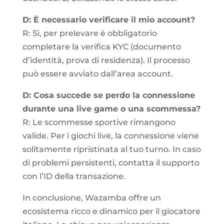
D: È necessario verificare il mio account?
R: Sì, per prelevare è obbligatorio
completare la verifica KYC (documento
d’identità, prova di residenza). Il processo
può essere avviato dall’area account.
D: Cosa succede se perdo la connessione
durante una live game o una scommessa?
R: Le scommesse sportive rimangono
valide. Per i giochi live, la connessione viene
solitamente ripristinata al tuo turno. In caso
di problemi persistenti, contatta il supporto
con l’ID della transazione.
In conclusione, Wazamba offre un
ecosistema ricco e dinamico per il giocatore