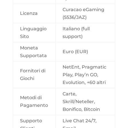
Curacao eGaming
Licenza
(5536/JAZ)
Linguaggio
Italiano (full
Sito
support)
Moneta
Euro (EUR)
Supportata
NetEnt, Pragmatic
Fornitori di
Play, Play’n GO,
Giochi
Evolution, +60 altri
Carte,
Metodi di
Skrill/Neteller,
Pagamento
Bonifico, Bitcoin
Supporto
Live Chat 24/7,