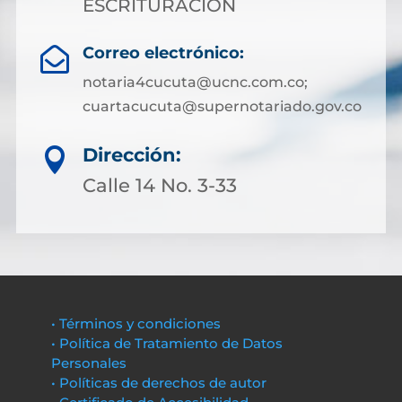
ESCRITURACION
Correo electrónico:

notaria4cucuta@ucnc.com.co;
cuartacucuta@supernotariado.gov.co
Dirección:

Calle 14 No. 3-33
• Términos y condiciones
• Política de Tratamiento de Datos
Personales
• Políticas de derechos de autor