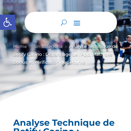
Abrir barra de herramientas
Home
Sin categoría
Analyse Technique de
9
9
Betify Casino : Dépannage de l’App, Math des
Bonus et Vérification de Sécurité
Analyse Technique de