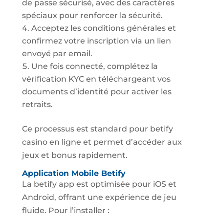
de passe sécurisé, avec des caractères
spéciaux pour renforcer la sécurité.
Acceptez les conditions générales et
confirmez votre inscription via un lien
envoyé par email.
Une fois connecté, complétez la
vérification KYC en téléchargeant vos
documents d’identité pour activer les
retraits.
Ce processus est standard pour betify
casino en ligne et permet d’accéder aux
jeux et bonus rapidement.
Application Mobile Betify
La betify app est optimisée pour iOS et
Android, offrant une expérience de jeu
fluide. Pour l’installer :