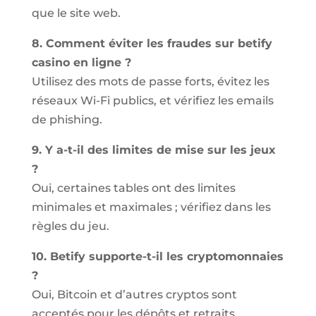
que le site web.
8. Comment éviter les fraudes sur betify
casino en ligne ?
Utilisez des mots de passe forts, évitez les
réseaux Wi-Fi publics, et vérifiez les emails
de phishing.
9. Y a-t-il des limites de mise sur les jeux
?
Oui, certaines tables ont des limites
minimales et maximales ; vérifiez dans les
règles du jeu.
10. Betify supporte-t-il les cryptomonnaies
?
Oui, Bitcoin et d’autres cryptos sont
acceptés pour les dépôts et retraits.