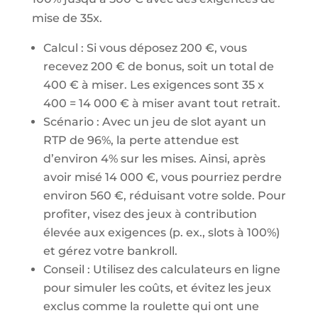
mise de 35x.
Calcul : Si vous déposez 200 €, vous
recevez 200 € de bonus, soit un total de
400 € à miser. Les exigences sont 35 x
400 = 14 000 € à miser avant tout retrait.
Scénario : Avec un jeu de slot ayant un
RTP de 96%, la perte attendue est
d’environ 4% sur les mises. Ainsi, après
avoir misé 14 000 €, vous pourriez perdre
environ 560 €, réduisant votre solde. Pour
profiter, visez des jeux à contribution
élevée aux exigences (p. ex., slots à 100%)
et gérez votre bankroll.
Conseil : Utilisez des calculateurs en ligne
pour simuler les coûts, et évitez les jeux
exclus comme la roulette qui ont une