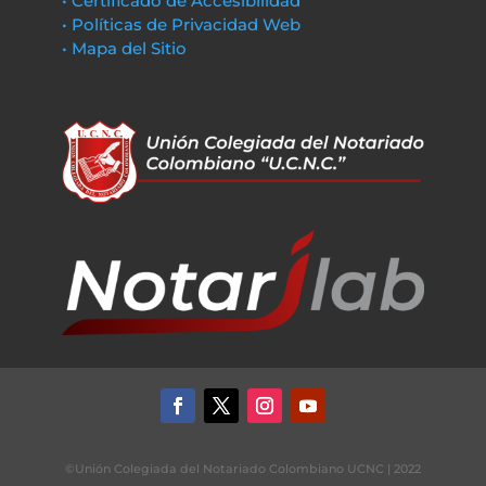
• Certificado de Accesibilidad
• Políticas de Privacidad Web
• Mapa del Sitio
©Unión Colegiada del Notariado Colombiano UCNC | 2022