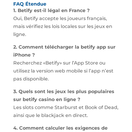
FAQ Étendue
1. Betify est-il légal en France ?
Oui, Betify accepte les joueurs français,
mais vérifiez les lois locales sur les jeux en
ligne.
2. Comment télécharger la betify app sur
iPhone ?
Recherchez «Betify» sur l’App Store ou
utilisez la version web mobile si l’app n’est
pas disponible.
3. Quels sont les jeux les plus populaires
sur betify casino en ligne ?
Les slots comme Starburst et Book of Dead,
ainsi que le blackjack en direct.
4. Comment calculer les exigences de