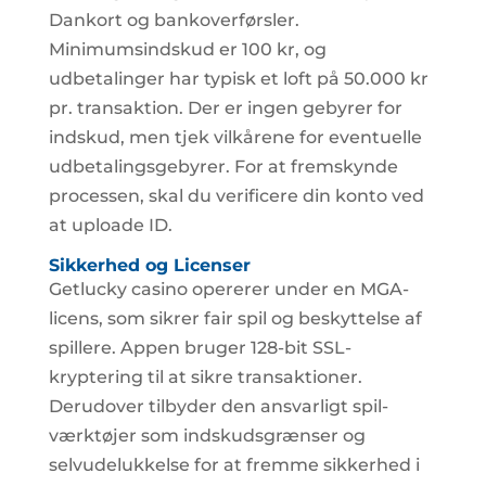
Dankort og bankoverførsler.
Minimumsindskud er 100 kr, og
udbetalinger har typisk et loft på 50.000 kr
pr. transaktion. Der er ingen gebyrer for
indskud, men tjek vilkårene for eventuelle
udbetalingsgebyrer. For at fremskynde
processen, skal du verificere din konto ved
at uploade ID.
Sikkerhed og Licenser
Getlucky casino opererer under en MGA-
licens, som sikrer fair spil og beskyttelse af
spillere. Appen bruger 128-bit SSL-
kryptering til at sikre transaktioner.
Derudover tilbyder den ansvarligt spil-
værktøjer som indskudsgrænser og
selvudelukkelse for at fremme sikkerhed i