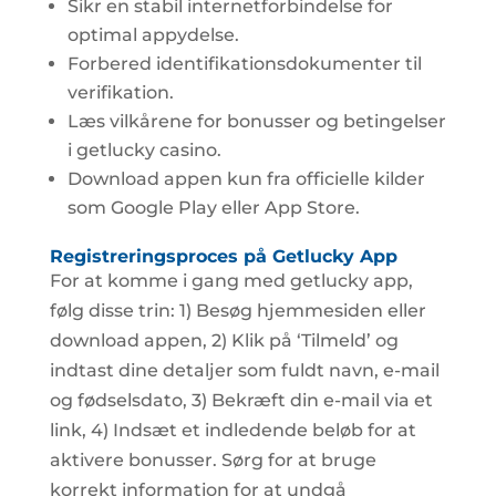
Sikr en stabil internetforbindelse for
optimal appydelse.
Forbered identifikationsdokumenter til
verifikation.
Læs vilkårene for bonusser og betingelser
i getlucky casino.
Download appen kun fra officielle kilder
som Google Play eller App Store.
Registreringsproces på Getlucky App
For at komme i gang med getlucky app,
følg disse trin: 1) Besøg hjemmesiden eller
download appen, 2) Klik på ‘Tilmeld’ og
indtast dine detaljer som fuldt navn, e-mail
og fødselsdato, 3) Bekræft din e-mail via et
link, 4) Indsæt et indledende beløb for at
aktivere bonusser. Sørg for at bruge
korrekt information for at undgå