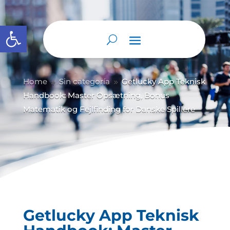
Abrir barra de herramientas
Home
Sin categoría
Getlucky App Teknisk
9
9
Handbook: Master Opsætning, Bonus
Matematik og Fejlfinding for Danske Spillere
Getlucky App Teknisk