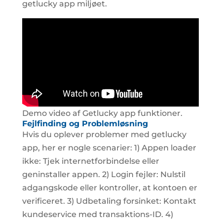
getlucky app miljøet.
Demo video af Getlucky app funktioner.
Fejlfinding og Problemløsning
Hvis du oplever problemer med getlucky
app, her er nogle scenarier: 1) Appen loader
ikke: Tjek internetforbindelse eller
geninstaller appen. 2) Login fejler: Nulstil
adgangskode eller kontroller, at kontoen er
verificeret. 3) Udbetaling forsinket: Kontakt
kundeservice med transaktions-ID. 4)