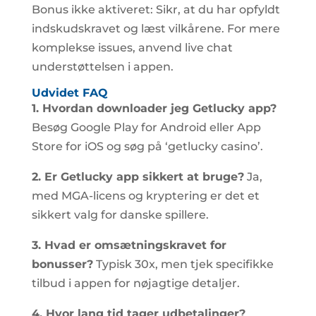
Bonus ikke aktiveret: Sikr, at du har opfyldt
indskudskravet og læst vilkårene. For mere
komplekse issues, anvend live chat
understøttelsen i appen.
Udvidet FAQ
1. Hvordan downloader jeg Getlucky app?
Besøg Google Play for Android eller App
Store for iOS og søg på ‘getlucky casino’.
2. Er Getlucky app sikkert at bruge?
Ja,
med MGA-licens og kryptering er det et
sikkert valg for danske spillere.
3. Hvad er omsætningskravet for
bonusser?
Typisk 30x, men tjek specifikke
tilbud i appen for nøjagtige detaljer.
4. Hvor lang tid tager udbetalinger?