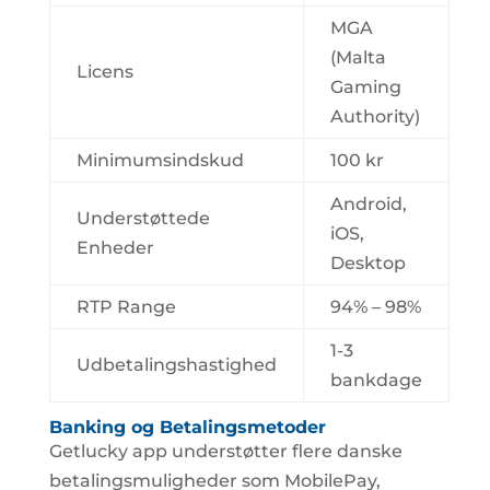
MGA
(Malta
Licens
Gaming
Authority)
Minimumsindskud
100 kr
Android,
Understøttede
iOS,
Enheder
Desktop
RTP Range
94% – 98%
1-3
Udbetalingshastighed
bankdage
Banking og Betalingsmetoder
Getlucky app understøtter flere danske
betalingsmuligheder som MobilePay,