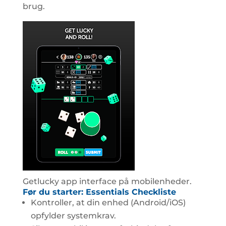
brug.
Getlucky app interface på mobilenheder.
Før du starter: Essentials Checkliste
Kontroller, at din enhed (Android/iOS)
opfylder systemkrav.