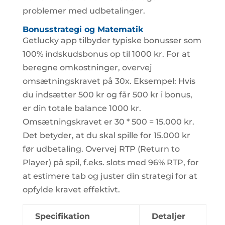
problemer med udbetalinger.
Bonusstrategi og Matematik
Getlucky app tilbyder typiske bonusser som
100% indskudsbonus op til 1000 kr. For at
beregne omkostninger, overvej
omsætningskravet på 30x. Eksempel: Hvis
du indsætter 500 kr og får 500 kr i bonus,
er din totale balance 1000 kr.
Omsætningskravet er 30 * 500 = 15.000 kr.
Det betyder, at du skal spille for 15.000 kr
før udbetaling. Overvej RTP (Return to
Player) på spil, f.eks. slots med 96% RTP, for
at estimere tab og juster din strategi for at
opfylde kravet effektivt.
Specifikation
Detaljer