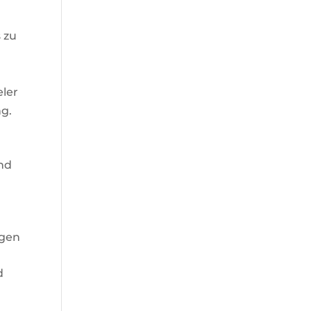
n
 zu
eler
ng.
ind
ngen
d