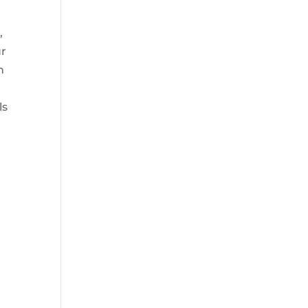
,
ür
h
ls