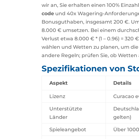
wir an, Sie erhalten einen 100% Einza
code
und 40x Wagering-Anforderungen.
Bonusguthaben, insgesamt 200 €. Um d
8.000 € umsetzen. Bei einem durchschn
Verlust etwa 8.000 € * (1 – 0.96) = 320
wählen und Wetten zu planen, um die
andere Regeln; prüfen Sie, ob Wetten 
Spezifikationen von S
Aspekt
Details
Lizenz
Curacao eG
Unterstützte
Deutschla
Länder
gelten)
Spieleangebot
Über 1000 