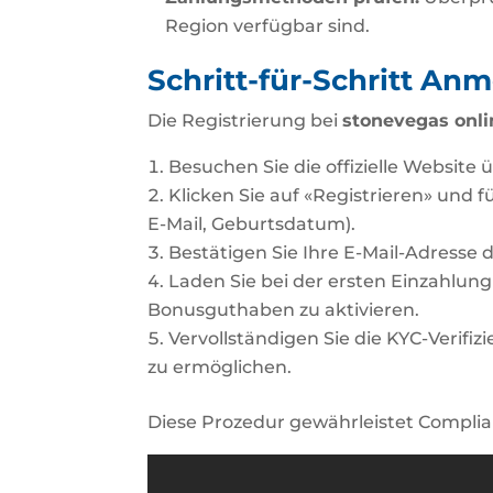
Region verfügbar sind.
Schritt-für-Schritt An
Die Registrierung bei
stonevegas onli
Besuchen Sie die offizielle Website 
Klicken Sie auf «Registrieren» und 
E-Mail, Geburtsdatum).
Bestätigen Sie Ihre E-Mail-Adresse d
Laden Sie bei der ersten Einzahlun
Bonusguthaben zu aktivieren.
Vervollständigen Sie die KYC-Veri
zu ermöglichen.
Diese Prozedur gewährleistet Complia