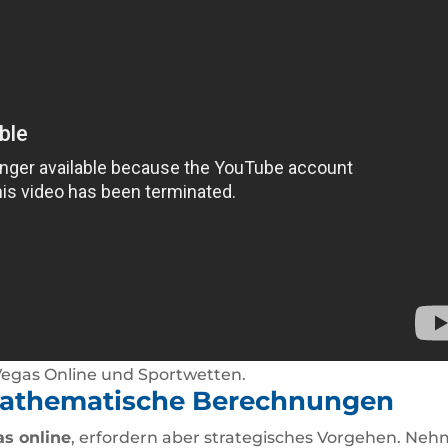
Vegas Online und Sportwetten.
Mathematische Berechnungen
s online
, erfordern aber strategisches Vorgehen. Ne