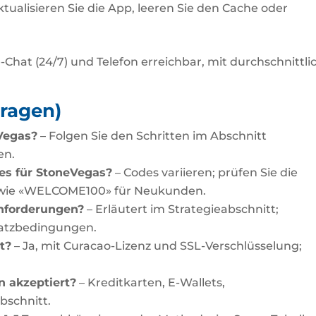
tualisieren Sie die App, leeren Sie den Cache oder
-Chat (24/7) und Telefon erreichbar, mit durchschnittli
Fragen)
eVegas?
– Folgen Sie den Schritten im Abschnitt
en.
es für StoneVegas?
– Codes variieren; prüfen Sie die
 wie «WELCOME100» für Neukunden.
nforderungen?
– Erläutert im Strategieabschnitt;
atzbedingungen.
t?
– Ja, mit Curacao-Lizenz und SSL-Verschlüsselung;
 akzeptiert?
– Kreditkarten, E-Wallets,
bschnitt.