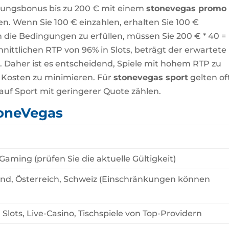
hlungsbonus bis zu 200 € mit einem
stonevegas promo
 Wenn Sie 100 € einzahlen, erhalten Sie 100 €
ie Bedingungen zu erfüllen, müssen Sie 200 € * 40 =
ittlichen RTP von 96% in Slots, beträgt der erwartete
 €. Daher ist es entscheidend, Spiele mit hohem RTP zu
 Kosten zu minimieren. Für
stonevegas sport
gelten of
auf Sport mit geringerer Quote zählen.
toneVegas
aming (prüfen Sie die aktuelle Gültigkeit)
nd, Österreich, Schweiz (Einschränkungen können
Slots, Live-Casino, Tischspiele von Top-Providern