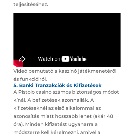
teljesítéséhez.
Videó bemutató a kaszinó játékmenetéről
és funkcióiról.
5. Banki Tranzakciók és Kifizetések
A Pistolo casino számos biztonságos módot
kínál. A befizetések azonnaliák. A
kifizetéseknél az első alkalommal az
azonosítás miatt hosszabb lehet (akár 48
óra). Minden kifizetést ugyanarra a
módszerre kell kérelmezni, amivel a