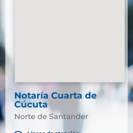
Notaría Cuarta de
Cúcuta
Norte de Santander