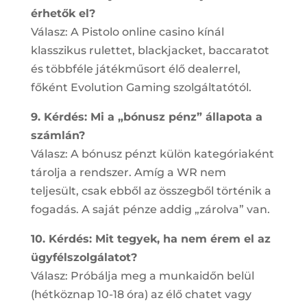
érhetők el?
Válasz: A Pistolo online casino kínál
klasszikus rulettet, blackjacket, baccaratot
és többféle játékműsort élő dealerrel,
főként Evolution Gaming szolgáltatótól.
9. Kérdés: Mi a „bónusz pénz” állapota a
számlán?
Válasz: A bónusz pénzt külön kategóriaként
tárolja a rendszer. Amíg a WR nem
teljesült, csak ebből az összegből történik a
fogadás. A saját pénze addig „zárolva” van.
10. Kérdés: Mit tegyek, ha nem érem el az
ügyfélszolgálatot?
Válasz: Próbálja meg a munkaidőn belül
(hétköznap 10-18 óra) az élő chatet vagy