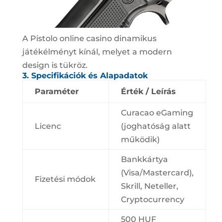
A Pistolo online casino dinamikus
játékélményt kínál, melyet a modern
design is tükröz.
3. Specifikációk és Alapadatok
Paraméter
Érték / Leírás
Curacao eGaming
Licenc
(joghatóság alatt
működik)
Bankkártya
(Visa/Mastercard),
Fizetési módok
Skrill, Neteller,
Cryptocurrency
500 HUF