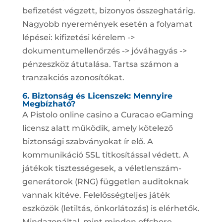
befizetést végzett, bizonyos összeghatárig.
Nagyobb nyeremények esetén a folyamat
lépései: kifizetési kérelem ->
dokumentumellenőrzés -> jóváhagyás ->
pénzeszköz átutalása. Tartsa számon a
tranzakciós azonosítókat.
6. Biztonság és Licenszek: Mennyire
Megbízható?
A Pistolo online casino a Curacao eGaming
licensz alatt működik, amely kötelező
biztonsági szabványokat ír elő. A
kommunikáció SSL titkosítással védett. A
játékok tisztességesek, a véletlenszám-
generátorok (RNG) független auditoknak
vannak kitéve. Felelősségteljes játék
eszközök (letiltás, önkorlátozás) is elérhetők.
Mindazonáltal, mint minden offshore