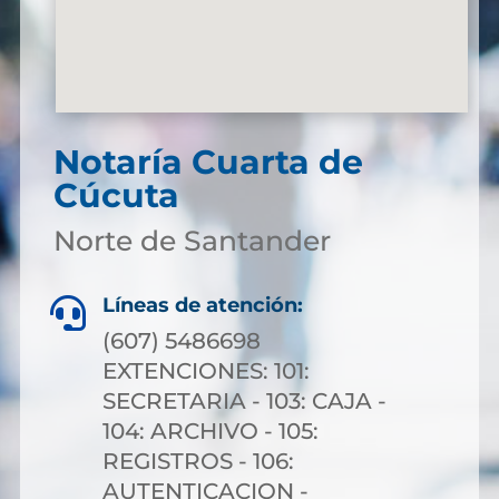
Notaría Cuarta de
Cúcuta
Norte de Santander
Líneas de atención:

(607) 5486698
EXTENCIONES: 101:
SECRETARIA - 103: CAJA -
104: ARCHIVO - 105:
REGISTROS - 106:
AUTENTICACION -