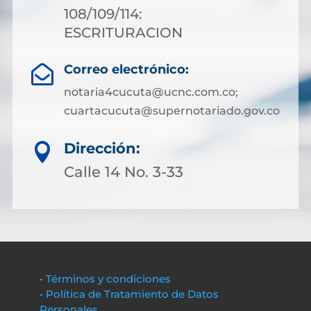
108/109/114:
ESCRITURACION
Correo electrónico:

notaria4cucuta@ucnc.com.co;
cuartacucuta@supernotariado.gov.co
Dirección:

Calle 14 No. 3-33
• Términos y condiciones
• Política de Tratamiento de Datos
Personales