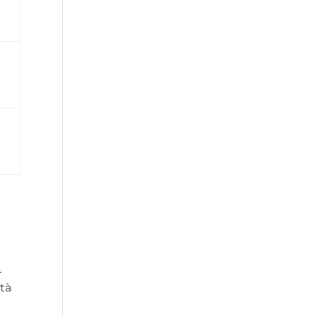
.
ità