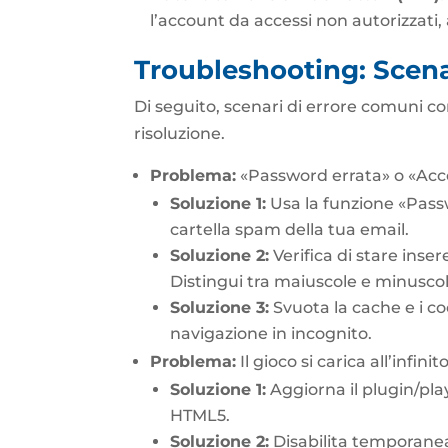
l’account da accessi non autorizzati
Troubleshooting: Scena
Di seguito, scenari di errore comuni cor
risoluzione.
Problema:
«Password errata» o «Acco
Soluzione 1:
Usa la funzione «Passw
cartella spam della tua email.
Soluzione 2:
Verifica di stare inser
Distingui tra maiuscole e minuscol
Soluzione 3:
Svuota la cache e i c
navigazione in incognito.
Problema:
Il gioco si carica all’infinit
Soluzione 1:
Aggiorna il plugin/pl
HTML5.
Soluzione 2:
Disabilita temporane