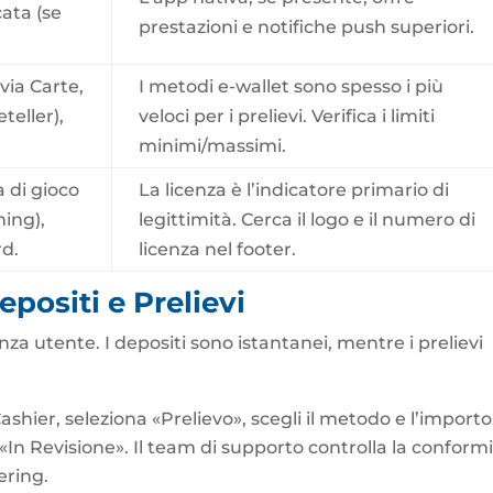
ata (se
prestazioni e notifiche push superiori.
via Carte,
I metodi e-wallet sono spesso i più
eteller),
veloci per i prelievi. Verifica i limiti
minimi/massimi.
a di gioco
La licenza è l’indicatore primario di
ming),
legittimità. Cerca il logo e il numero di
rd.
licenza nel footer.
epositi e Prelievi
ienza utente. I depositi sono istantanei, mentre i prelievi
ashier, seleziona «Prelievo», scegli il metodo e l’importo
«In Revisione». Il team di supporto controlla la conform
ering.