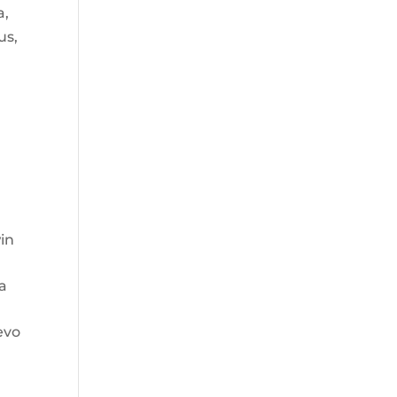
a,
us,
win
la
evo