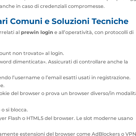
, anche in caso di credenziali compromesse.
ri Comuni e Soluzioni Tecniche
relati al
prewin login
e all’operatività, con protocolli di
unt non trovato» al login.
ord dimenticata». Assicurati di controllare anche la
endo l’username o l’email esatti usati in registrazione.
e.
ookie del browser o prova un browser diverso/in modalit
o o si blocca.
ayer Flash o HTML5 del browser. Le slot moderne usano
amente estensioni del browser come AdBlockers o VPN