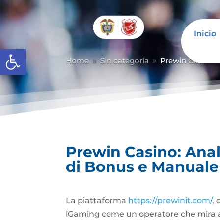
Inicio
Abrir barra de herramientas
Home
Sin categoría
Prewin Casino: 
9
9
Prewin Casino: Anali
di Bonus e Manuale
La piattaforma
https://prewinit.com/
,
iGaming come un operatore che mira a 