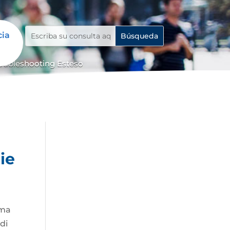
cia
Troubleshooting Esteso
ie
ama
di