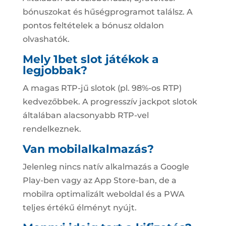
bónuszokat és hűségprogramot találsz. A
pontos feltételek a bónusz oldalon
olvashatók.
Mely 1bet slot játékok a
legjobbak?
A magas RTP-jű slotok (pl. 98%-os RTP)
kedvezőbbek. A progresszív jackpot slotok
általában alacsonyabb RTP-vel
rendelkeznek.
Van mobilalkalmazás?
Jelenleg nincs natív alkalmazás a Google
Play-ben vagy az App Store-ban, de a
mobilra optimalizált weboldal és a PWA
teljes értékű élményt nyújt.