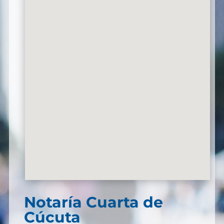
Notaría Cuarta de
Cúcuta