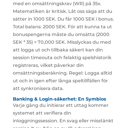
med en omsättningskrav (WR) på 35x.
Matematiken är kritisk. Låt oss säga att du
sätter in 1000 SEK. Du får 1000 SEK i bonus.
Total balans: 2000 SEK. För att kunna ta ut
bonuspengerna måste du omsätta (2000
SEK * 35) = 70,000 SEK. Misslyckas du med
att logga ut och tillbaka säkert kan din
session timeouta och felaktig spelshistorik
registreras, vilket påverkar din
omsättningsberäkning. Regel: Logga alltid
ut och in igen efter långa speltillfällen för
att synkronisera data.
Banking & Login-säkerhet: En Symbios
Varje gång du initierar ett uttag kommer
systemet att verifiera din
inloggningssession. En svag eller misstänkt