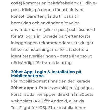
code
) kommer en bekräftelselänk till din e-
post. Klicka på denna för att aktivera
kontot. Därefter går du tillbaka till
hemsidan och använder ditt valda
användarnamn (eller e-post) och lösenord
för att logga in. Omedelbart efter första
inloggningen rekommenderas att du går
till kontoinställningarna för att slutföra
identitetsverifieringen – detta är absolut
nödvändigt för framtida uttag.
30bet App: Login & Installation på
Mobilenheterna
För mobilåtkomst finns den dedikerade
30bet app
en. Processen skiljer sig något.
Först, ladda ner appen direkt från 30bets
webbplats (APK för Android, eller via
TestFlight för iOS). Efter installationen