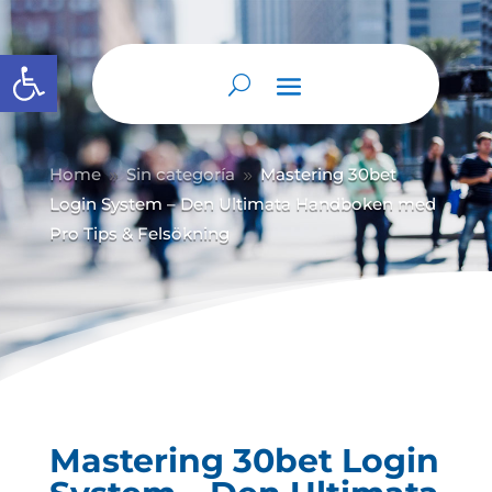
Abrir barra de herramientas
Home
Sin categoría
Mastering 30bet
9
9
Login System – Den Ultimata Handboken med
Pro Tips & Felsökning
Mastering 30bet Login