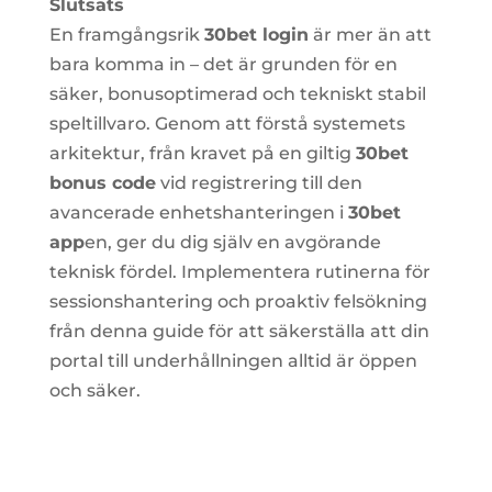
Slutsats
En framgångsrik
30bet login
är mer än att
bara komma in – det är grunden för en
säker, bonusoptimerad och tekniskt stabil
speltillvaro. Genom att förstå systemets
arkitektur, från kravet på en giltig
30bet
bonus code
vid registrering till den
avancerade enhetshanteringen i
30bet
app
en, ger du dig själv en avgörande
teknisk fördel. Implementera rutinerna för
sessionshantering och proaktiv felsökning
från denna guide för att säkerställa att din
portal till underhållningen alltid är öppen
och säker.