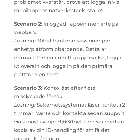
problemet kvarstår, prova att logga in via
mobilappens nätverksstack istället.
Scenario 2:
Inloggad i appen men inte på
webben.
Lösning:
30bet hanterar sessioner per
enhet/platform oberoende. Detta är
normalt. För en enhetlig upplevelse, logga
ut överallt och logga in på den primära
plattformen först.
Scenario 3:
Konto låst efter flera
misslyckade försök.
Lösning:
Säkerhetssystemet låser kontot i 2
timmar. Vänta och kontakta sedan support
via e-post (support@30bet.com.se) med en
kopia av din ID-handling för att få det
manuellt låst upp.