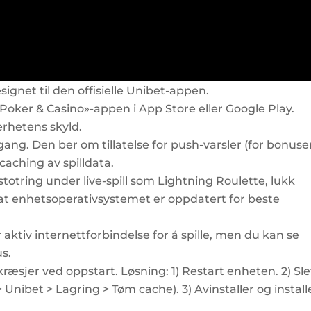
ignet til den offisielle Unibet-appen.
 Poker & Casino»-appen i App Store eller Google Play.
erhetens skyld.
ang. Den ber om tillatelse for push-varsler (for bonuse
caching av spilldata.
totring under live-spill som Lightning Roulette, lukk
at enhetsoperativsystemet er oppdatert for beste
aktiv internettforbindelse for å spille, men du kan se
s.
æsjer ved oppstart. Løsning: 1) Restart enheten. 2) Sle
 Unibet > Lagring > Tøm cache). 3) Avinstaller og install