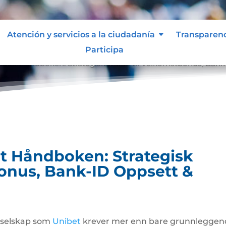
Atención y servicios a la ciudadanía
Transparen
Participa
nibet Håndboken: Strategisk Guide til Velkomstbonus, Bank
et Håndboken: Strategisk
bonus, Bank-ID Oppsett &
illselskap som
Unibet
krever mer enn bare grunnleggen