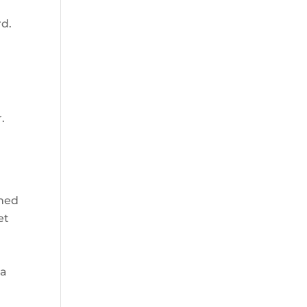
rd.
.
 med
et
ta