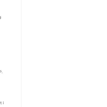
g
P.
 i