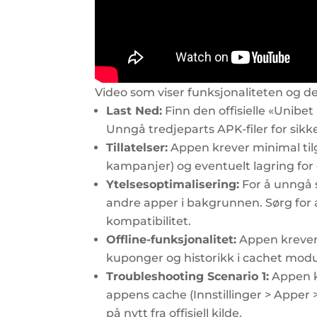
Video som viser funksjonaliteten og des
Last Ned:
Finn den offisielle «Unibet
Unngå tredjeparts APK-filer for sikk
Tillatelser:
Appen krever minimal tilg
kampanjer) og eventuelt lagring for 
Ytelsesoptimalisering:
For å unngå s
andre apper i bakgrunnen. Sørg for 
kompatibilitet.
Offline-funksjonalitet:
Appen krever 
kuponger og historikk i cachet modu
Troubleshooting Scenario 1:
Appen kr
appens cache (Innstillinger > Apper >
på nytt fra offisiell kilde.