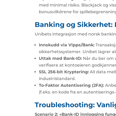
med minimal risiko. Blackjack og v
bonusvilkårene
for spillebegrensnin
Banking og Sikkerhet:
Unibets integrasjon med norsk bankinfr
Innskudd via Vipps/Bank:
Transaksj
sikkerhetssystemer. Unibet lagrer al
Uttak med Bank-ID:
Når du ber om u
verifisere at kontoeieren godkjenner
SSL 256-bit Kryptering:
All data mel
industristandard.
To-Faktor Autentisering (2FA):
Anbef
(f.eks. en kode fra en autentiserings
Troubleshooting: Vanli
Scenario 2: «Bank-ID innlogging funge