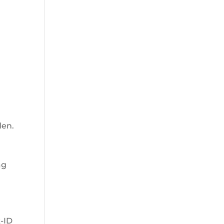
den.
ag
k-ID