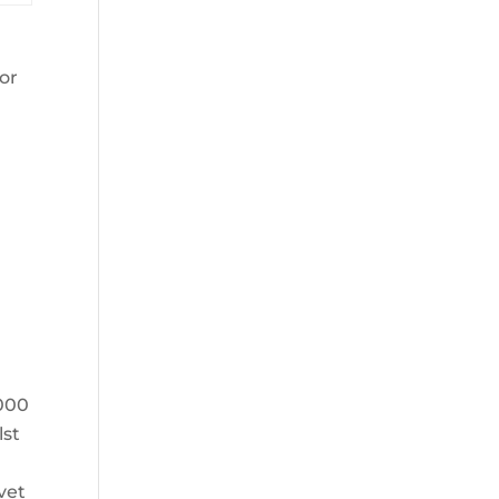
or
 000
lst
vet