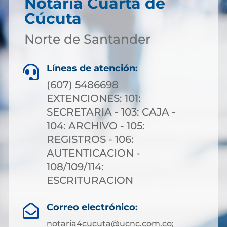
Notaría Cuarta de
Cúcuta
Norte de Santander
Líneas de atención:

(607) 5486698
EXTENCIONES: 101:
SECRETARIA - 103: CAJA -
104: ARCHIVO - 105:
REGISTROS - 106:
AUTENTICACION -
108/109/114:
ESCRITURACION
Correo electrónico:

notaria4cucuta@ucnc.com.co;