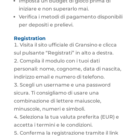
Imposta un budget di gioco prima di
iniziare e non superarlo mai.
Verifica i metodi di pagamento disponibili
per depositi e prelievi.
Registration
Visita il sito ufficiale di Gransino e clicca
sul pulsante “Registrati” in alto a destra.
Compila il modulo con i tuoi dati
personali: nome, cognome, data di nascita,
indirizzo email e numero di telefono.
Scegli un username e una password
sicura. Ti consigliamo di usare una
combinazione di lettere maiuscole,
minuscole, numeri e simboli.
Seleziona la tua valuta preferita (EUR) e
accetta i termini e le condizioni.
Conferma la registrazione tramite il link