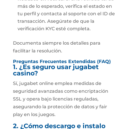
más de lo esperado, verifica el estado en
tu perfil y contacta al soporte con el ID de
transacción. Asegúrate de que la
verificación KYC esté completa.
Documenta siempre los detalles para
facilitar la resolución.
Preguntas Frecuentes Extendidas (FAQ)
1. ¿Es seguro usar jugabet
casino?
Sí, jugabet online emplea medidas de
seguridad avanzadas como encriptación
SSL y opera bajo licencias reguladas,
asegurando la protección de datos y fair
play en los juegos.
2. ¿Cómo descargo e instalo