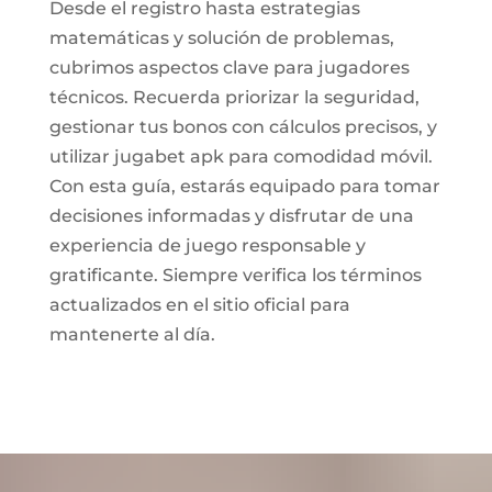
Desde el registro hasta estrategias
matemáticas y solución de problemas,
cubrimos aspectos clave para jugadores
técnicos. Recuerda priorizar la seguridad,
gestionar tus bonos con cálculos precisos, y
utilizar jugabet apk para comodidad móvil.
Con esta guía, estarás equipado para tomar
decisiones informadas y disfrutar de una
experiencia de juego responsable y
gratificante. Siempre verifica los términos
actualizados en el sitio oficial para
mantenerte al día.