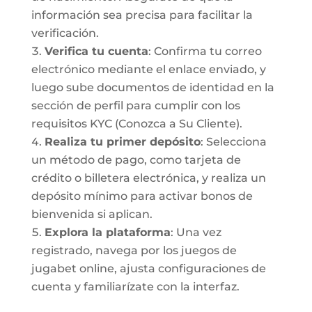
información sea precisa para facilitar la
verificación.
Verifica tu cuenta
: Confirma tu correo
electrónico mediante el enlace enviado, y
luego sube documentos de identidad en la
sección de perfil para cumplir con los
requisitos KYC (Conozca a Su Cliente).
Realiza tu primer depósito
: Selecciona
un método de pago, como tarjeta de
crédito o billetera electrónica, y realiza un
depósito mínimo para activar bonos de
bienvenida si aplican.
Explora la plataforma
: Una vez
registrado, navega por los juegos de
jugabet online, ajusta configuraciones de
cuenta y familiarízate con la interfaz.