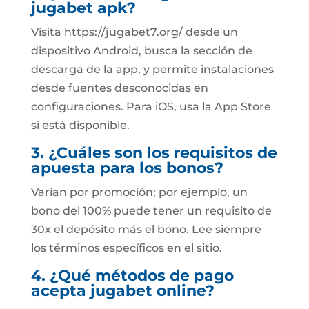
jugabet apk?
Visita https://jugabet7.org/ desde un
dispositivo Android, busca la sección de
descarga de la app, y permite instalaciones
desde fuentes desconocidas en
configuraciones. Para iOS, usa la App Store
si está disponible.
3. ¿Cuáles son los requisitos de
apuesta para los bonos?
Varían por promoción; por ejemplo, un
bono del 100% puede tener un requisito de
30x el depósito más el bono. Lee siempre
los términos específicos en el sitio.
4. ¿Qué métodos de pago
acepta jugabet online?