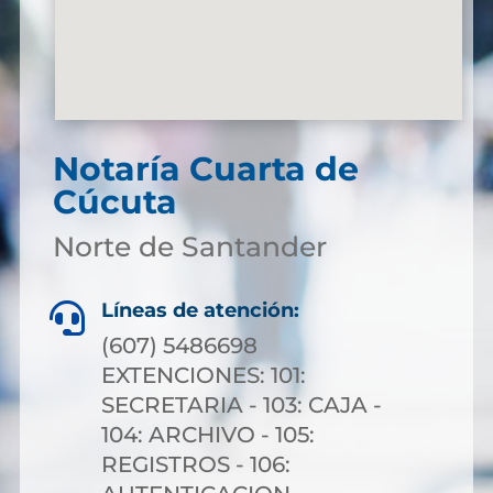
Notaría Cuarta de
Cúcuta
Norte de Santander
Líneas de atención:

(607) 5486698
EXTENCIONES: 101:
SECRETARIA - 103: CAJA -
104: ARCHIVO - 105:
REGISTROS - 106: