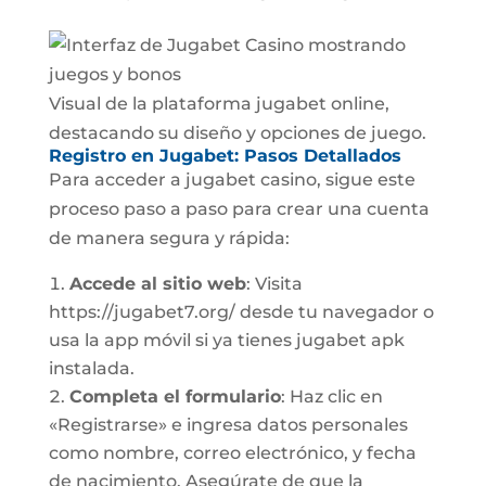
Visual de la plataforma jugabet online,
destacando su diseño y opciones de juego.
Registro en Jugabet: Pasos Detallados
Para acceder a jugabet casino, sigue este
proceso paso a paso para crear una cuenta
de manera segura y rápida:
Accede al sitio web
: Visita
https://jugabet7.org/ desde tu navegador o
usa la app móvil si ya tienes jugabet apk
instalada.
Completa el formulario
: Haz clic en
«Registrarse» e ingresa datos personales
como nombre, correo electrónico, y fecha
de nacimiento. Asegúrate de que la