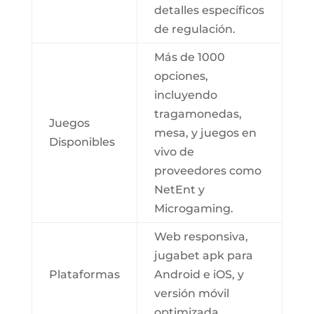
detalles específicos
de regulación.
Más de 1000
opciones,
incluyendo
tragamonedas,
Juegos
mesa, y juegos en
Disponibles
vivo de
proveedores como
NetEnt y
Microgaming.
Web responsiva,
jugabet apk para
Plataformas
Android e iOS, y
versión móvil
optimizada.