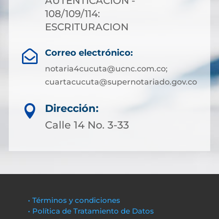
AUTENTICACION -
108/109/114:
ESCRITURACION
Correo electrónico:

notaria4cucuta@ucnc.com.co;
cuartacucuta@supernotariado.gov.co
Dirección:

Calle 14 No. 3-33
• Términos y condiciones
• Política de Tratamiento de Datos