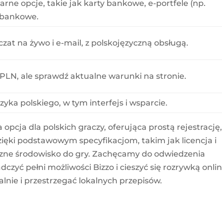
rne opcje, takie jak karty bankowe, e-portfele (np.
y bankowe.
zat na żywo i e-mail, z polskojęzyczną obsługą.
PLN, ale sprawdź aktualne warunki na stronie.
zyka polskiego, w tym interfejs i wsparcie.
opcja dla polskich graczy, oferująca prostą rejestrację
zięki podstawowym specyfikacjom, takim jak licencja i
czne środowisko do gry. Zachęcamy do odwiedzenia
dczyć pełni możliwości Bizzo i cieszyć się rozrywką onlin
lnie i przestrzegać lokalnych przepisów.