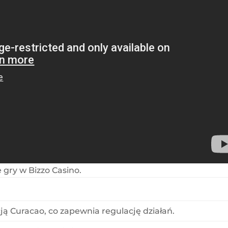
gry w Bizzo Casino.
cją Curacao, co zapewnia regulację działań.