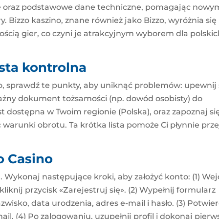
sowe oraz podstawowe dane techniczne, pomagając nowy
 Bizzo kaszino, znane również jako Bizzo, wyróżnia się
cią gier, co czyni je atrakcyjnym wyborem dla polskic
sta kontrolna
no, sprawdź te punkty, aby uniknąć problemów: upewnij 
ważny dokument tożsamości (np. dowód osobisty) do
st dostępna w Twoim regionie (Polska), oraz zapoznaj się
arunki obrotu. Ta krótka lista pomoże Ci płynnie prze
zo Casino
a. Wykonaj następujące kroki, aby założyć konto: (1) We
 kliknij przycisk «Zarejestruj się». (2) Wypełnij formularz
wisko, data urodzenia, adres e-mail i hasło. (3) Potwie
ail. (4) Po zalogowaniu, uzupełnij profil i dokonaj pierw