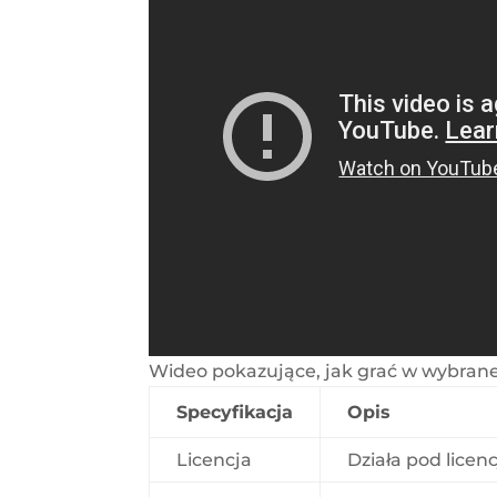
Wideo pokazujące, jak grać w wybrane 
Specyfikacja
Opis
Licencja
Działa pod licen