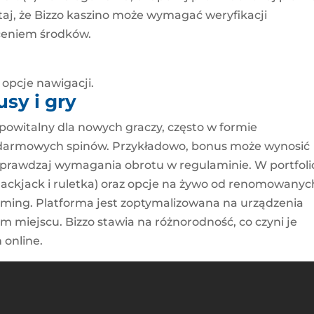
aj, że Bizzo kaszino może wymagać weryfikacji
eniem środków.
i opcje nawigacji.
sy i gry
 powitalny dla nowych graczy, często w formie
 darmowych spinów. Przykładowo, bonus może wynosić
 sprawdzaj wymagania obrotu w regulaminie. W portfoli
k blackjack i ruletka) oraz opcje na żywo od renomowanyc
aming. Platforma jest zoptymalizowana na urządzenia
 miejscu. Bizzo stawia na różnorodność, co czyni je
 online.