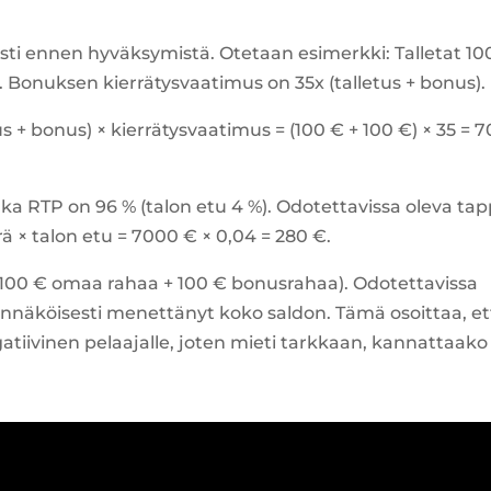
ti ennen hyväksymistä. Otetaan esimerkki: Talletat 10
. Bonuksen kierrätysvaatimus on 35x (talletus + bonus).
 + bonus) × kierrätysvaatimus = (100 € + 100 €) × 35 = 
nka RTP on 96 % (talon etu 4 %). Odotettavissa oleva tap
 × talon etu = 7000 € × 0,04 = 280 €.
(100 € omaa rahaa + 100 € bonusrahaa). Odotettavissa
ennäköisesti menettänyt koko saldon. Tämä osoittaa, et
tiivinen pelaajalle, joten mieti tarkkaan, kannattaako