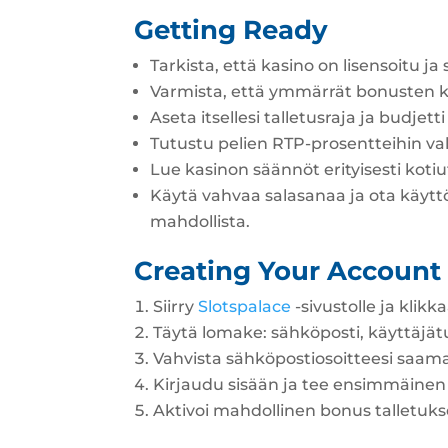
Getting Ready
Tarkista, että kasino on lisensoitu ja
Varmista, että ymmärrät bonusten ki
Aseta itsellesi talletusraja ja budje
Tutustu pelien RTP-prosentteihin va
Lue kasinon säännöt erityisesti kot
Käytä vahvaa salasanaa ja ota käytt
mahdollista.
Creating Your Account
Siirry
Slotspalace
-sivustolle ja klikk
Täytä lomake: sähköposti, käyttäjät
Vahvista sähköpostiosoitteesi saamas
Kirjaudu sisään ja tee ensimmäinen t
Aktivoi mahdollinen bonus talletuk