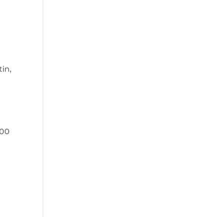
in,
a
100