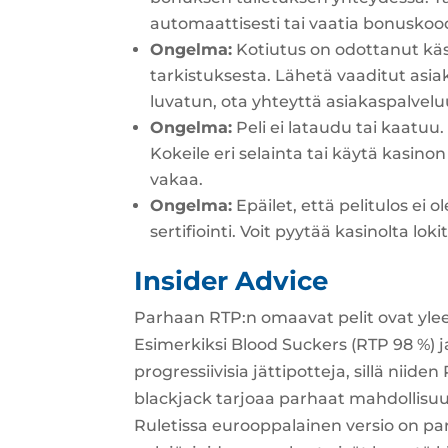
automaattisesti tai vaatia bonuskoo
Ongelma:
Kotiutus on odottanut käs
tarkistuksesta. Lähetä vaaditut asiaki
luvatun, ota yhteyttä asiakaspalvelu
Ongelma:
Peli ei lataudu tai kaatuu
Kokeile eri selainta tai käytä kasino
vakaa.
Ongelma:
Epäilet, että pelitulos ei ol
sertifiointi. Voit pyytää kasinolta lokit
Insider Advice
Parhaan RTP:n omaavat pelit ovat yleen
Esimerkiksi Blood Suckers (RTP 98 %) ja
progressiivisia jättipotteja, sillä niid
blackjack tarjoaa parhaat mahdollisuud
Ruletissa eurooppalainen versio on pare