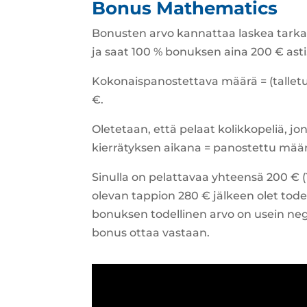
Bonus Mathematics
Bonusten arvo kannattaa laskea tarkas
ja saat 100 % bonuksen aina 200 € asti
Kokonaispanostettava määrä = (talletus
€.
Oletetaan, että pelaat kolikkopeliä, jo
kierrätyksen aikana = panostettu määrä
Sinulla on pelattavaa yhteensä 200 € 
olevan tappion 280 € jälkeen olet tod
bonuksen todellinen arvo on usein nega
bonus ottaa vastaan.