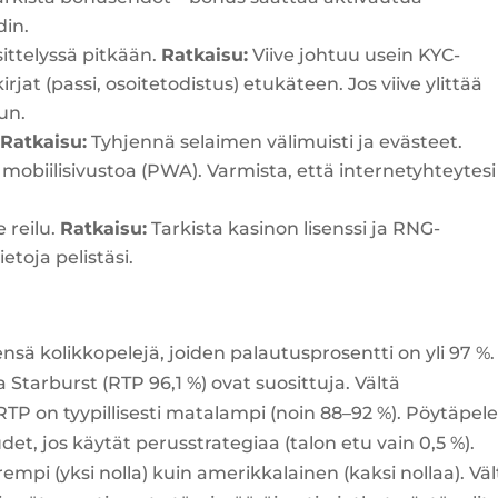
din.
ittelyssä pitkään.
Ratkaisu:
Viive johtuu usein KYC-
rjat (passi, osoitetodistus) etukäteen. Jos viive ylittää
un.
.
Ratkaisu:
Tyhjennä selaimen välimuisti ja evästeet.
n mobiilisivustoa (PWA). Varmista, että internetyhteytesi
e reilu.
Ratkaisu:
Tarkista kasinon lisenssi ja RNG-
ietoja pelistäsi.
sä kolikkopelejä, joiden palautusprosentti on yli 97 %.
 Starburst (RTP 96,1 %) ovat suosittuja. Vältä
en RTP on tyypillisesti matalampi (noin 88–92 %). Pöytäpele
et, jos käytät perusstrategiaa (talon etu vain 0,5 %).
mpi (yksi nolla) kuin amerikkalainen (kaksi nollaa). Väl