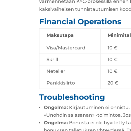
varmennetaan KYC-prosessilla ennen 
kaksivaiheisen tunnistautumisen kood
Financial Operations
Maksutapa
Minimital
Visa/Mastercard
10 €
Skrill
10 €
Neteller
10 €
Pankkisiirto
20 €
Troubleshooting
Ongelma:
Kirjautuminen ei onnistu
«Unohdin salasanan» -toimintoa. Jos
Ongelma:
Bonusta ei ole hyvitetty t
bonuksen talletuksen yhteydessä. T