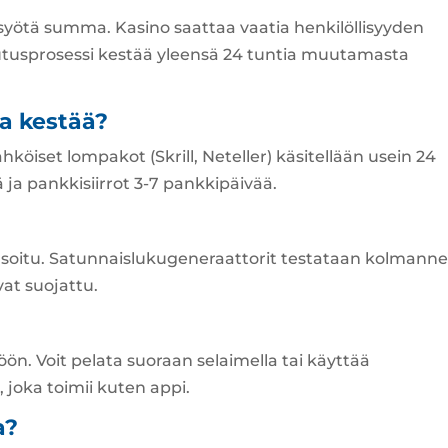
 syötä summa. Kasino saattaa vaatia henkilöllisyyden
utusprosessi kestää yleensä 24 tuntia muutamasta
a kestää?
köiset lompakot (Skrill, Neteller) käsitellään usein 24
 ja pankkisiirrot 3-7 pankkipäivää.
ensoitu. Satunnaislukugeneraattorit testataan kolmann
at suojattu.
öön. Voit pelata suoraan selaimella tai käyttää
 joka toimii kuten appi.
a?