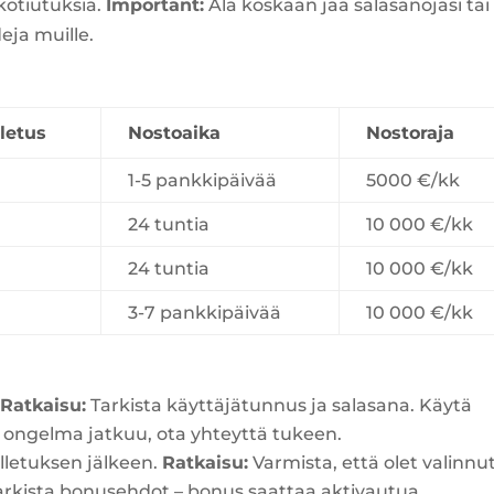
kotiutuksia.
Important:
Älä koskaan jaa salasanojasi tai
eja muille.
letus
Nostoaika
Nostoraja
1-5 pankkipäivää
5000 €/kk
24 tuntia
10 000 €/kk
24 tuntia
10 000 €/kk
3-7 pankkipäivää
10 000 €/kk
.
Ratkaisu:
Tarkista käyttäjätunnus ja salasana. Käytä
 ongelma jatkuu, ota yhteyttä tukeen.
alletuksen jälkeen.
Ratkaisu:
Varmista, että olet valinnu
arkista bonusehdot – bonus saattaa aktivautua