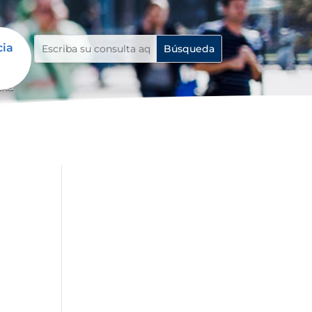
cia
kka