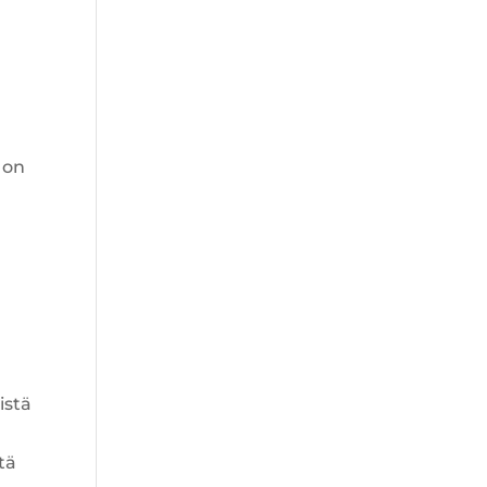
 on
istä
tä