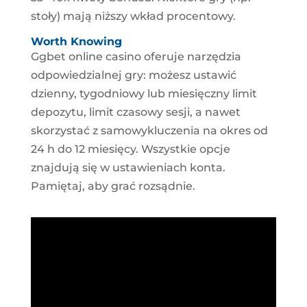
stoły) mają niższy wkład procentowy.
Worth Knowing
Ggbet online casino oferuje narzędzia
odpowiedzialnej gry: możesz ustawić
dzienny, tygodniowy lub miesięczny limit
depozytu, limit czasowy sesji, a nawet
skorzystać z samowykluczenia na okres od
24 h do 12 miesięcy. Wszystkie opcje
znajdują się w ustawieniach konta.
Pamiętaj, aby grać rozsądnie.