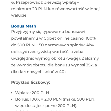
Przeprowadź pierwszą wpłatę –
minimum 20 PLN lub równowartość w innej
walucie.
Bonus Math
Przyjrzyjmy się typowemu bonusowi
powitalnemu w Ggbet online casino: 100%
do 500 PLN + 50 darmowych spinów. Aby
obliczyć rzeczywistą wartość, trzeba
uwzględnić wymóg obrotu (wagę). Załóżmy,
że wymóg obrotu dla bonusu wynosi 35x, a
dla darmowych spinów 40x.
Przykład liczbowy:
Wpłata: 200 PLN.
Bonus: 100% = 200 PLN (maks. 500 PLN,
więc dostajesz pełne 200 PLN).