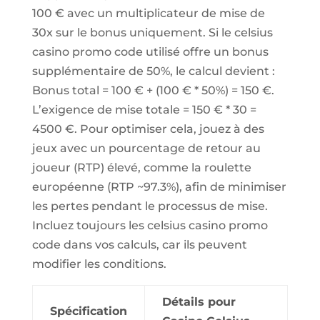
100 € avec un multiplicateur de mise de
30x sur le bonus uniquement. Si le celsius
casino promo code utilisé offre un bonus
supplémentaire de 50%, le calcul devient :
Bonus total = 100 € + (100 € * 50%) = 150 €.
L’exigence de mise totale = 150 € * 30 =
4500 €. Pour optimiser cela, jouez à des
jeux avec un pourcentage de retour au
joueur (RTP) élevé, comme la roulette
européenne (RTP ~97.3%), afin de minimiser
les pertes pendant le processus de mise.
Incluez toujours les celsius casino promo
code dans vos calculs, car ils peuvent
modifier les conditions.
Détails pour
Spécification