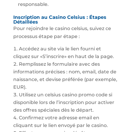
responsable.
Inscription au Casino Celsius : Étapes
Détaillées
Pour rejoindre le casino celsius, suivez ce
processus étape par étape :
Accédez au site via le lien fourni et
cliquez sur «S’inscrire» en haut de la page.
Remplissez le formulaire avec des
informations précises : nom, email, date de
naissance, et devise préférée (par exemple,
EUR).
Utilisez un celsius casino promo code si
disponible lors de l’inscription pour activer
des offres spéciales dès le départ.
Confirmez votre adresse email en
cliquant sur le lien envoyé par le casino.