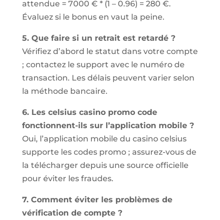
attendue = 7000 € * (1 – 0.96) = 280 €.
Évaluez si le bonus en vaut la peine.
5. Que faire si un retrait est retardé ?
Vérifiez d’abord le statut dans votre compte
; contactez le support avec le numéro de
transaction. Les délais peuvent varier selon
la méthode bancaire.
6. Les celsius casino promo code
fonctionnent-ils sur l’application mobile ?
Oui, l’application mobile du casino celsius
supporte les codes promo ; assurez-vous de
la télécharger depuis une source officielle
pour éviter les fraudes.
7. Comment éviter les problèmes de
vérification de compte ?