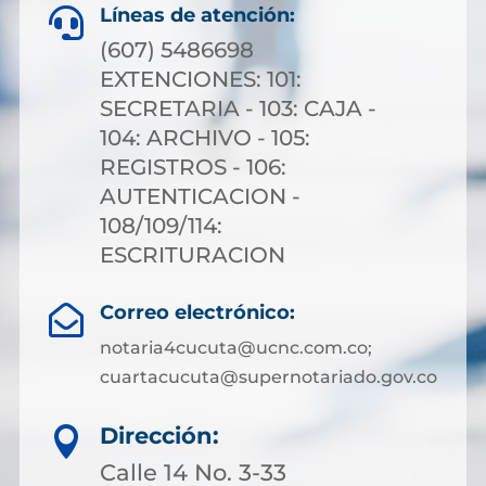
Líneas de atención:

(607) 5486698
EXTENCIONES: 101:
SECRETARIA - 103: CAJA -
104: ARCHIVO - 105:
REGISTROS - 106:
AUTENTICACION -
108/109/114:
ESCRITURACION
Correo electrónico:

notaria4cucuta@ucnc.com.co;
cuartacucuta@supernotariado.gov.co
Dirección:

Calle 14 No. 3-33