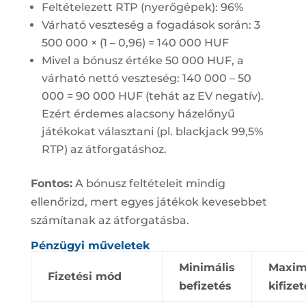
Feltételezett RTP (nyerőgépek): 96%
Várható veszteség a fogadások során: 3
500 000 × (1 – 0,96) = 140 000 HUF
Mivel a bónusz értéke 50 000 HUF, a
várható nettó veszteség: 140 000 – 50
000 = 90 000 HUF (tehát az EV negatív).
Ezért érdemes alacsony házelőnyű
játékokat választani (pl. blackjack 99,5%
RTP) az átforgatáshoz.
Fontos:
A bónusz feltételeit mindig
ellenőrizd, mert egyes játékok kevesebbet
számítanak az átforgatásba.
Pénzügyi műveletek
Minimális
Maxim
Fizetési mód
befizetés
kifize