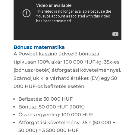
Bónusz matematika
A Powbet kaszinó üdvözlő bónusza
tipikusan 100% akár 100 000 HUF-ig, 35x-es
(bónusz+betét) átforgatási követelménnyel.
Számoljuk ki a várható értéket (EV) egy 50
000 HUF-os befizetés esetén.
Befizetés: 50 000 HUF
Bónusz: 50 000 HUF (100%)
Összes egyenleg: 100 000 HUF
Átforgatási követelmény: 35 × (50 000 +
50 000) = 3 500 000 HUF