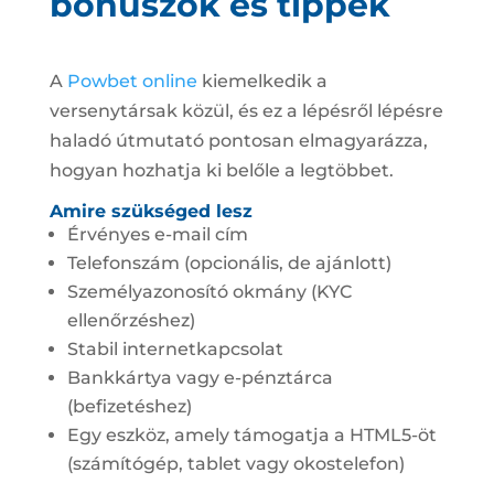
bónuszok és tippek
A
Powbet online
kiemelkedik a
versenytársak közül, és ez a lépésről lépésre
haladó útmutató pontosan elmagyarázza,
hogyan hozhatja ki belőle a legtöbbet.
Amire szükséged lesz
Érvényes e-mail cím
Telefonszám (opcionális, de ajánlott)
Személyazonosító okmány (KYC
ellenőrzéshez)
Stabil internetkapcsolat
Bankkártya vagy e-pénztárca
(befizetéshez)
Egy eszköz, amely támogatja a HTML5-öt
(számítógép, tablet vagy okostelefon)