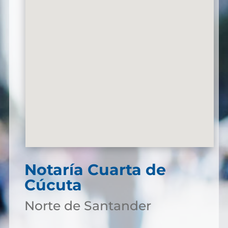
Notaría Cuarta de
Cúcuta
Norte de Santander