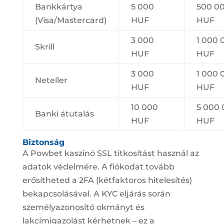
Bankkártya
5 000
500 0
(Visa/Mastercard)
HUF
HUF
3 000
1 000 
Skrill
HUF
HUF
3 000
1 000 
Neteller
HUF
HUF
10 000
5 000
Banki átutalás
HUF
HUF
Biztonság
A Powbet kaszinó SSL titkosítást használ az
adatok védelmére. A fiókodat tovább
erősítheted a 2FA (kétfaktoros hitelesítés)
bekapcsolásával. A KYC eljárás során
személyazonosító okmányt és
lakcímigazolást kérhetnek – ez a