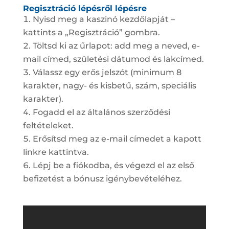
Regisztráció lépésről lépésre
Nyisd meg a kaszinó kezdőlapját –
kattints a „Regisztráció” gombra.
Töltsd ki az űrlapot: add meg a neved, e-
mail címed, születési dátumod és lakcímed.
Válassz egy erős jelszót (minimum 8
karakter, nagy- és kisbetű, szám, speciális
karakter).
Fogadd el az általános szerződési
feltételeket.
Erősítsd meg az e-mail címedet a kapott
linkre kattintva.
Lépj be a fiókodba, és végezd el az első
befizetést a bónusz igénybevételéhez.