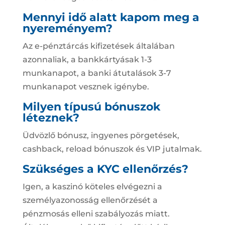
Mennyi idő alatt kapom meg a
nyereményem?
Az e-pénztárcás kifizetések általában
azonnaliak, a bankkártyásak 1-3
munkanapot, a banki átutalások 3-7
munkanapot vesznek igénybe.
Milyen típusú bónuszok
léteznek?
Üdvözlő bónusz, ingyenes pörgetések,
cashback, reload bónuszok és VIP jutalmak.
Szükséges a KYC ellenőrzés?
Igen, a kaszinó köteles elvégezni a
személyazonosság ellenőrzését a
pénzmosás elleni szabályozás miatt.