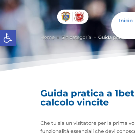
Inicio
Abrir barra de herramientas
Home
Sin categoría
Guida pratica a 
9
9
Guida pratica a 1bet
calcolo vincite
Che tu sia un visitatore per la prima vo
funzionalità essenziali che devi conosc