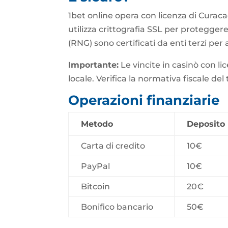
1bet online opera con licenza di Curacao
utilizza crittografia SSL per proteggere 
(RNG) sono certificati da enti terzi per 
Importante:
Le vincite in casinò con l
locale. Verifica la normativa fiscale de
Operazioni finanziarie
Metodo
Deposito
Carta di credito
10€
PayPal
10€
Bitcoin
20€
Bonifico bancario
50€