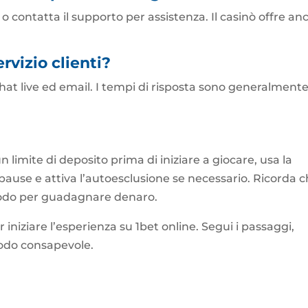
 o contatta il supporto per assistenza. Il casinò offre an
rvizio clienti?
chat live ed email. I tempi di risposta sono generalment
n limite di deposito prima di iniziare a giocare, usa la
 pause e attiva l’autoesclusione se necessario. Ricorda ch
modo per guadagnare denaro.
iniziare l’esperienza su 1bet online. Segui i passaggi,
modo consapevole.