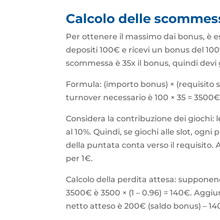
Calcolo delle scommes
Per ottenere il massimo dai bonus, è e
depositi 100€ e ricevi un bonus del 100%
scommessa è 35x il bonus, quindi devi 
Formula: (importo bonus) × (requisito sc
turnover necessario è 100 × 35 = 3500€
Considera la contribuzione dei giochi: l
al 10%. Quindi, se giochi alle slot, ogn
della puntata conta verso il requisito
per 1€.
Calcolo della perdita attesa: supponen
3500€ è 3500 × (1 – 0.96) = 140€. Aggiun
netto atteso è 200€ (saldo bonus) – 14