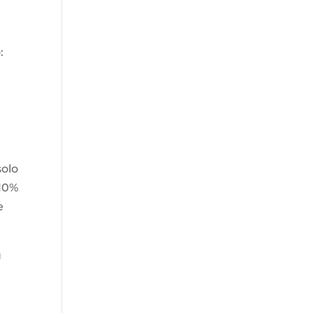
:
solo
 10%
e
u