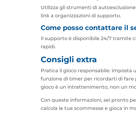
Utilizza gli strumenti di autoesclusione
link a organizzazioni di supporto.
Come posso contattare il se
Il supporto è disponibile 24/7 tramite 
rapidi.
Consigli extra
Pratica il gioco responsabile: imposta u
funzione di timer per ricordarti di fare
gioco è un intrattenimento, non un 
Con queste informazioni, sei pronto per 
calcola le tue scommesse e gioca in 