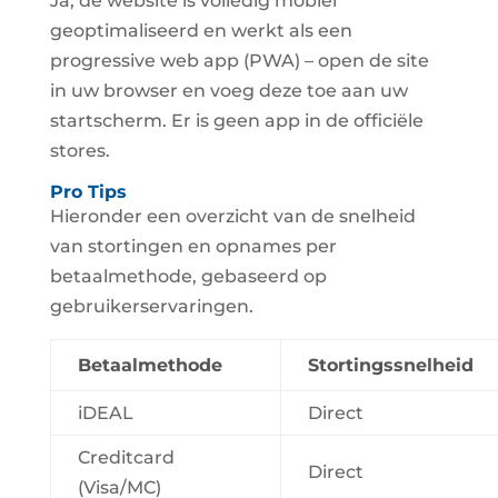
Ja, de website is volledig mobiel
geoptimaliseerd en werkt als een
progressive web app (PWA) – open de site
in uw browser en voeg deze toe aan uw
startscherm. Er is geen app in de officiële
stores.
Pro Tips
Hieronder een overzicht van de snelheid
van stortingen en opnames per
betaalmethode, gebaseerd op
gebruikerservaringen.
Betaalmethode
Stortingssnelheid
iDEAL
Direct
Creditcard
Direct
(Visa/MC)