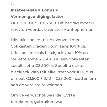
is:
Inzetvereiste = Bonus ×
Vermenigvuldigingsfactor
Dus: €100 × 35 = €3.500. Dit bedrag moet u
inzetten voordat u winsten kunt opnemen.
Niet alle spelen tellen evenveel mee.
Gokkasten dragen doorgaans 100% bij,
tafelspellen zoals blackjack vaak 10% en
roulette soms 5%. Als u alleen gokkasten
speelt, zet u €3.500 in. Speelt u echter
blackjack, dan telt elke inzet voor 10%, dus
u moet €3.500 ÷ 0,10 = €35.000 inzetten om
aan de vereiste te voldoen.
Om de verwachte waarde (EV) te
berekenen, gebruiken we: