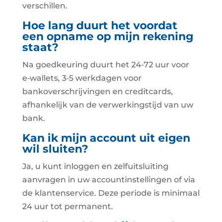
verschillen.
Hoe lang duurt het voordat
een opname op mijn rekening
staat?
Na goedkeuring duurt het 24‑72 uur voor
e‑wallets, 3‑5 werkdagen voor
bankoverschrijvingen en creditcards,
afhankelijk van de verwerkingstijd van uw
bank.
Kan ik mijn account uit eigen
wil sluiten?
Ja, u kunt inloggen en zelfuitsluiting
aanvragen in uw accountinstellingen of via
de klantenservice. Deze periode is minimaal
24 uur tot permanent.