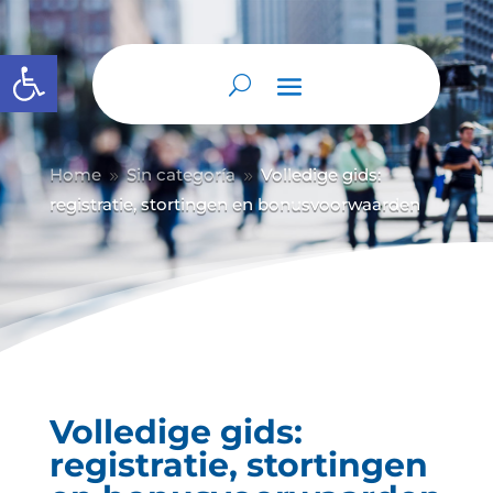
Abrir barra de herramientas
Home
Sin categoría
Volledige gids:
9
9
registratie, stortingen en bonusvoorwaarden
Volledige gids:
registratie, stortingen