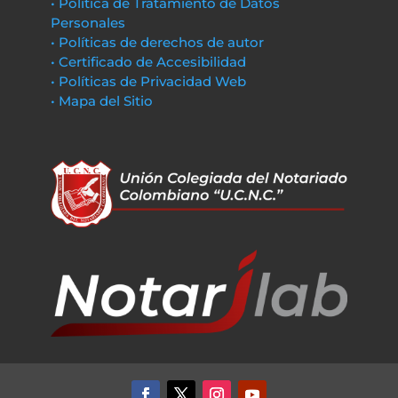
• Política de Tratamiento de Datos
Personales
• Políticas de derechos de autor
• Certificado de Accesibilidad
• Políticas de Privacidad Web
• Mapa del Sitio