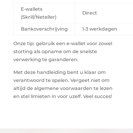
E‑wallets
Direct
(Skrill/Neteller)
Bankoverschrijving
1‑3 werkdagen
Onze tip: gebruik een e‑wallet voor zowel
storting als opname om de snelste
verwerking te garanderen.
Met deze handleiding bent u klaar om
verantwoord te spelen. Vergeet niet om
altijd de algemene voorwaarden te lezen
en stel limieten in voor uzelf. Veel succes!