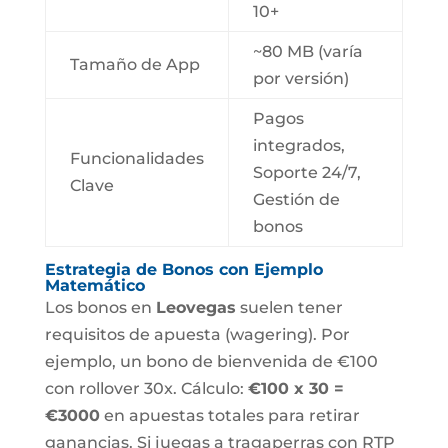
10+
~80 MB (varía
Tamaño de App
por versión)
Pagos
integrados,
Funcionalidades
Soporte 24/7,
Clave
Gestión de
bonos
Estrategia de Bonos con Ejemplo
Matemático
Los bonos en
Leovegas
suelen tener
requisitos de apuesta (wagering). Por
ejemplo, un bono de bienvenida de €100
con rollover 30x. Cálculo:
€100 x 30 =
€3000
en apuestas totales para retirar
ganancias. Si juegas a tragaperras con RTP