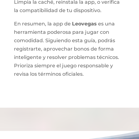
Limpia la caché, reinstala la app, o verifica
la compatibilidad de tu dispositivo.
En resumen, la app de
Leovegas
es una
herramienta poderosa para jugar con
comodidad. Siguiendo esta guía, podrás
registrarte, aprovechar bonos de forma
inteligente y resolver problemas técnicos.
Prioriza siempre el juego responsable y
revisa los términos oficiales.