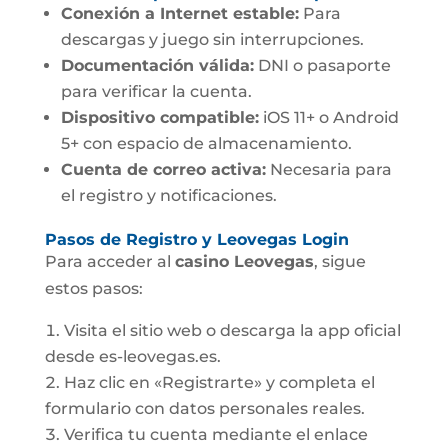
Conexión a Internet estable:
Para
descargas y juego sin interrupciones.
Documentación válida:
DNI o pasaporte
para verificar la cuenta.
Dispositivo compatible:
iOS 11+ o Android
5+ con espacio de almacenamiento.
Cuenta de correo activa:
Necesaria para
el registro y notificaciones.
Pasos de Registro y Leovegas Login
Para acceder al
casino Leovegas
, sigue
estos pasos:
Visita el sitio web o descarga la app oficial
desde es-leovegas.es.
Haz clic en «Registrarte» y completa el
formulario con datos personales reales.
Verifica tu cuenta mediante el enlace