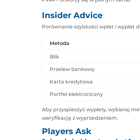
Insider Advice
Porównanie szybkości wpłat i wypłat 
Metoda
Blik
Przelew bankowy
Karta kredytowa
Portfel elektroniczny
Aby przyspieszyć wypłaty, wybieraj m
weryfikację z wyprzedzeniem.
Players Ask