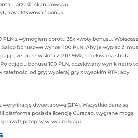
konta – prześlij skan dowodu.
zyt, aby aktywować bonus.
00 PLN z wymogiem obrotu 35x kwoty bonusu. Wpłacas
 Saldo bonusowe wynosi 100 PLN. Aby je wypłacić, mus
dając, że grasz w slota z RTP 96%, oczekiwana strata
N. Po odjęciu bonusu 100 PLN, oczekiwany wynik netto t
 zależności od gry; wybieraj gry z wysokim RTP, aby
az weryfikację dwuetapową (2FA). Wszystkie dane są
śli platforma posiada licencję Curacao, wygrane mogą
sprawdź przepisy w swoim kraju.
s