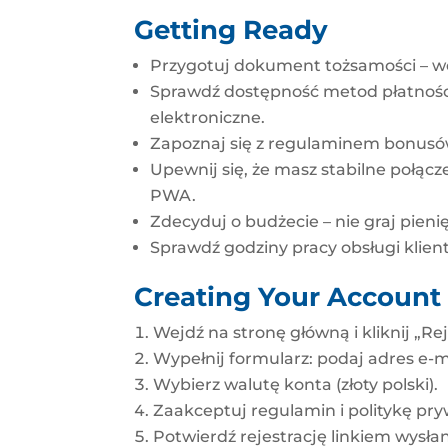
Getting Ready
Przygotuj dokument tożsamości – w
Sprawdź dostępność metod płatności 
elektroniczne.
Zapoznaj się z regulaminem bonusó
Upewnij się, że masz stabilne połącz
PWA.
Zdecyduj o budżecie – nie graj pieni
Sprawdź godziny pracy obsługi klient
Creating Your Account
Wejdź na stronę główną i kliknij „Rej
Wypełnij formularz: podaj adres e-mai
Wybierz walutę konta (złoty polski).
Zaakceptuj regulamin i politykę pry
Potwierdź rejestrację linkiem wysła