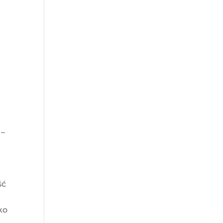
i
 –
ść
ko