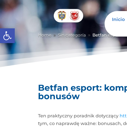
Inicio
Abrir barra de herramientas
Home
Sin categoría
Betfan esport:
9
9
Betfan esport: kom
bonusów
Ten praktyczny poradnik dotyczący
htt
tym, co naprawdę ważne: bonusach, d