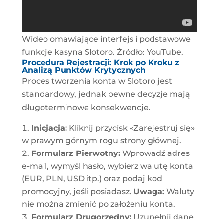
Wideo omawiające interfejs i podstawowe
funkcje kasyna Slotoro. Źródło: YouTube.
Procedura Rejestracji: Krok po Kroku z
Analizą Punktów Krytycznych
Proces tworzenia konta w Slotoro jest
standardowy, jednak pewne decyzje mają
długoterminowe konsekwencje.
Inicjacja:
Kliknij przycisk «Zarejestruj się»
w prawym górnym rogu strony głównej.
Formularz Pierwotny:
Wprowadź adres
e-mail, wymyśl hasło, wybierz walutę konta
(EUR, PLN, USD itp.) oraz podaj kod
promocyjny, jeśli posiadasz.
Uwaga:
Waluty
nie można zmienić po założeniu konta.
Formularz Drugorzędny:
Uzupełnij dane