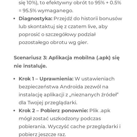
się 10%), to efektywny obrót to 95% + 0.5%
= 95.5% wymaganego.
Diagnostyka:
Przejdź do historii bonusów
lub skontaktuj się z czatem live, aby
poprosić o szczegółowy podział
pozostałego obrotu wg gier.
Scenariusz 3: Aplikacja mobilna (.apk) się
nie instaluje.
Krok 1 – Uprawnienia:
W ustawieniach
bezpieczeństwa Androida zezwól na
instalację aplikacji z „nieznanych źródeł”
dla Twojej przeglądarki.
Krok 2 – Pobierz ponownie:
Plik .apk
mógł zostać uszkodzony podczas
pobierania. Wyczyść cache przeglądarki i
pobierz jeszcze raz.