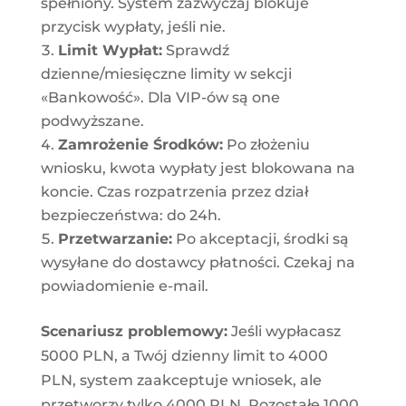
spełniony. System zazwyczaj blokuje
przycisk wypłaty, jeśli nie.
Limit Wypłat:
Sprawdź
dzienne/miesięczne limity w sekcji
«Bankowość». Dla VIP-ów są one
podwyższane.
Zamrożenie Środków:
Po złożeniu
wniosku, kwota wypłaty jest blokowana na
koncie. Czas rozpatrzenia przez dział
bezpieczeństwa: do 24h.
Przetwarzanie:
Po akceptacji, środki są
wysyłane do dostawcy płatności. Czekaj na
powiadomienie e-mail.
Scenariusz problemowy:
Jeśli wypłacasz
5000 PLN, a Twój dzienny limit to 4000
PLN, system zaakceptuje wniosek, ale
przetworzy tylko 4000 PLN. Pozostałe 1000