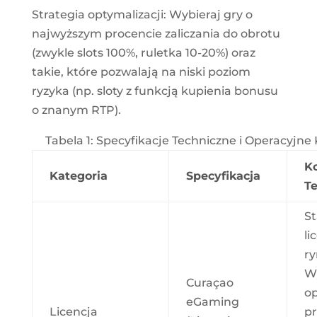
Strategia optymalizacji: Wybieraj gry o
najwyższym procencie zaliczania do obrotu
(zwykle slots 100%, ruletka 10-20%) oraz
takie, które pozwalają na niski poziom
ryzyka (np. sloty z funkcją kupienia bonusu
o znanym RTP).
Tabela 1: Specyfikacje Techniczne i Operacyjne
K
Kategoria
Specyfikacja
T
S
li
r
W
Curaçao
op
eGaming
Licencja
pr