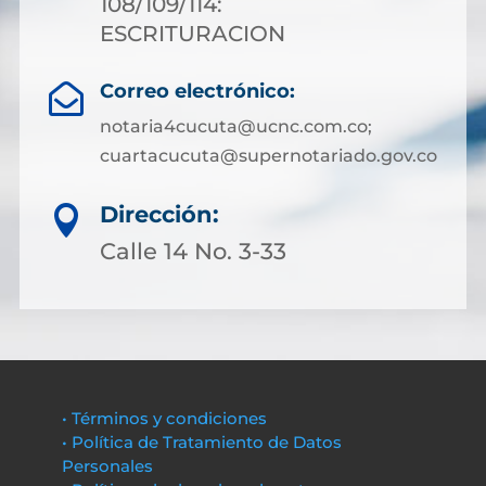
108/109/114:
ESCRITURACION
Correo electrónico:

notaria4cucuta@ucnc.com.co;
cuartacucuta@supernotariado.gov.co
Dirección:

Calle 14 No. 3-33
• Términos y condiciones
• Política de Tratamiento de Datos
Personales