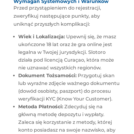
Wymagań Systemowych i Warunków
Przed przystąpieniem do rejestracji,
zweryfikuj następujące punkty, aby
uniknąć przyszłych komplikacji:
Wiek i Lokalizacja:
Upewnij się, że masz
ukończone 18 lat oraz że gra online jest
legalna w Twojej jurysdykcji. Slotoro
działa pod licencją Curaçao, która może
nie uznawać wszystkich regionów.
Dokument Tożsamości:
Przygotuj skan
lub wyraźne zdjęcie ważnego dokumentu
(dowód osobisty, paszport) do procesu
weryfikacji KYC (Know Your Customer).
Metoda Płatności:
Zdecyduj się na
główną metodę depozytu i wypłaty.
Zaleca się korzystanie z metody, której
konto posiadasz na swoje nazwisko, aby