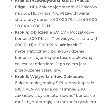
Krok 3: Przewidywana Strata (House
Edge – HE).
Zakładając średni RTP slotów
na 96%, HE wynosi 4%. Przewidywana
strata przy obrocie 40 000 PLN to 40 000
* 0.04 = 1 600 PLN.
Krok 4: Obliczenie EV.
EV = Początkowy
bonus (500 PLN) – Przewidywana strata (1
600 PLN) = -1 100 PLN.
Wniosek:
Z
matematycznego punktu widzenia,
bonus ma ujemną wartość oczekiwaną,
co jest standardem. Jego celem jest
przedłużenie czasu gry.
Krok 5: Wpływ Limitów Zakładów.
Zakład maksymalny 5 PLN przy kapitałe
1000 PLN wymaga co najmniej 200
zakładów, aby „przeturnować” bonus, co
może być strategią zarządzania ryzykiem.