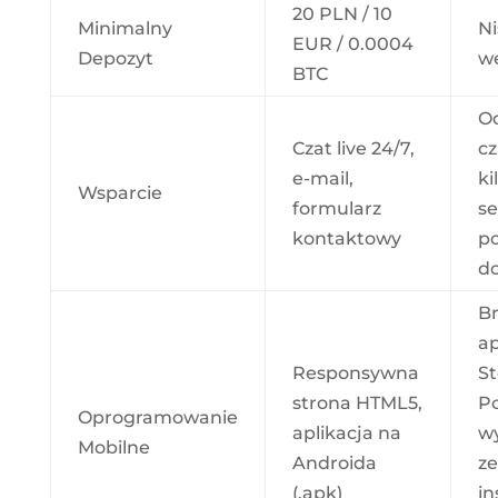
20 PLN / 10
Minimalny
Ni
EUR / 0.0004
Depozyt
we
BTC
O
Czat live 24/7,
cz
e-mail,
ki
Wsparcie
formularz
se
kontaktowy
po
do
Br
ap
Responsywna
St
strona HTML5,
Po
Oprogramowanie
aplikacja na
w
Mobilne
Androida
ze
(.apk)
in