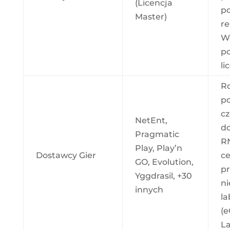
(Licencja
p
Master)
re
We
p
li
R
po
c
NetEnt,
d
Pragmatic
R
Play, Play’n
Dostawcy Gier
ce
GO, Evolution,
pr
Yggdrasil, +30
ni
innych
la
(e
La