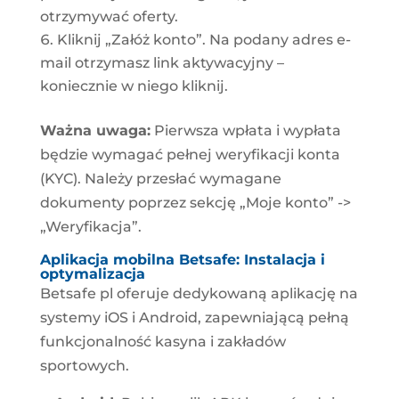
otrzymywać oferty.
Kliknij „Załóż konto”. Na podany adres e-
mail otrzymasz link aktywacyjny –
koniecznie w niego kliknij.
Ważna uwaga:
Pierwsza wpłata i wypłata
będzie wymagać pełnej weryfikacji konta
(KYC). Należy przesłać wymagane
dokumenty poprzez sekcję „Moje konto” ->
„Weryfikacja”.
Aplikacja mobilna Betsafe: Instalacja i
optymalizacja
Betsafe pl oferuje dedykowaną aplikację na
systemy iOS i Android, zapewniającą pełną
funkcjonalność kasyna i zakładów
sportowych.