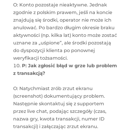
O: Konto pozostaje nieaktywne. Jednak
zgodnie z polskim prawem, jeśli na koncie
znajdują się środki, operator nie może ich
anulować. Po bardzo długim okresie braku
aktywności (np. kilka lat) konto może zostać
uznane za „uśpione”, ale środki pozostają
do dyspozycji klienta po ponownej
weryfikacji tożsamości.
P: Jak zgłosić błąd w grze lub problem
z transakcją?
O: Natychmiast zrób zrzut ekranu
(screenshot) dokumentujący problem.
Następnie skontaktuj się z supportem
przez live chat, podając szczegóły (czas,
nazwa gry, kwota transakcji, numer ID
transakcji) i załączając zrzut ekranu.