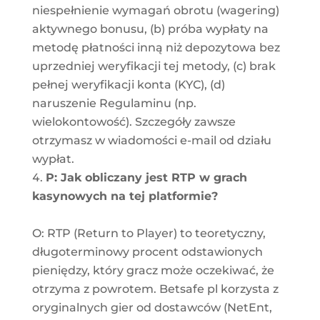
niespełnienie wymagań obrotu (wagering)
aktywnego bonusu, (b) próba wypłaty na
metodę płatności inną niż depozytowa bez
uprzedniej weryfikacji tej metody, (c) brak
pełnej weryfikacji konta (KYC), (d)
naruszenie Regulaminu (np.
wielokontowość). Szczegóły zawsze
otrzymasz w wiadomości e-mail od działu
wypłat.
P: Jak obliczany jest RTP w grach
kasynowych na tej platformie?
O: RTP (Return to Player) to teoretyczny,
długoterminowy procent odstawionych
pieniędzy, który gracz może oczekiwać, że
otrzyma z powrotem. Betsafe pl korzysta z
oryginalnych gier od dostawców (NetEnt,