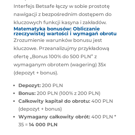
Interfejs Betsafe łączy w sobie prostotę
nawigacji z bezpośrednim dostępem do
kluczowych funkcji kasyna i zakładów.
Matematyka bonusów: Obliczanie
rzeczywistej wartości i wymagań obrotu
Zrozumienie warunków bonusu jest
kluczowe. Przeanalizujmy przykładową
ofertę „Bonus 100% do 500 PLN” z
wymaganym obrotem (wagering) 35x
(depozyt + bonus).
Depozyt:
200 PLN
Bonus:
200 PLN (100% z 200 PLN)
Całkowity kapitał do obrotu:
400 PLN
(depozyt + bonus)
Wymagany całkowity obrót:
400 PLN *
35 =
14 000 PLN