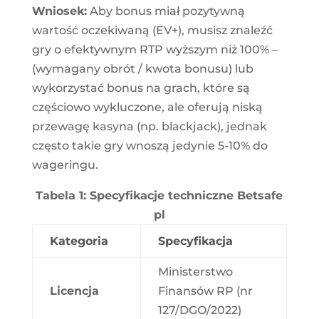
Wniosek:
Aby bonus miał pozytywną
wartość oczekiwaną (EV+), musisz znaleźć
gry o efektywnym RTP wyższym niż 100% –
(wymagany obrót / kwota bonusu) lub
wykorzystać bonus na grach, które są
częściowo wykluczone, ale oferują niską
przewagę kasyna (np. blackjack), jednak
często takie gry wnoszą jedynie 5-10% do
wageringu.
Tabela 1: Specyfikacje techniczne Betsafe
pl
Kategoria
Specyfikacja
Ministerstwo
Licencja
Finansów RP (nr
127/DGO/2022)