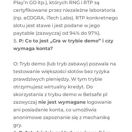
Play’n GO itp.), których RNG i RTP są
certyfikowane przez niezależne laboratoria
(np. eCOGRA, iTech Labs). RTP konkretnego
slotu jest stawe i jest podane w jego
paytable (zazwyczaj od 94% do 97%).
P: Co to jest „Gra w trybie demo” i czy
wymaga konta?
O: Tryb demo (lub tryb zabawy) pozwala na
testowanie większości slotów bez ryzyka
prawdziwych pieniędzy. W tym trybie
otrzymujesz wirtualny kredyt. Do
skorzystania z trybu demo w Betsafe pl
zazwyczaj
nie jest wymagane
logowanie
ani posiadanie konta, co umożliwia
anonimowe zapoznanie się z mechaniką
gry.