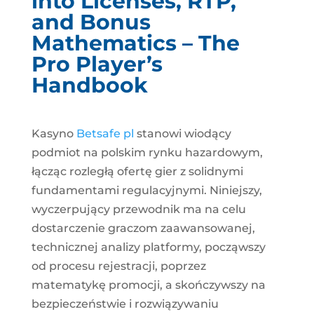
into Licenses, RTP,
and Bonus
Mathematics – The
Pro Player’s
Handbook
Kasyno
Betsafe pl
stanowi wiodący
podmiot na polskim rynku hazardowym,
łącząc rozległą ofertę gier z solidnymi
fundamentami regulacyjnymi. Niniejszy,
wyczerpujący przewodnik ma na celu
dostarczenie graczom zaawansowanej,
technicznej analizy platformy, począwszy
od procesu rejestracji, poprzez
matematykę promocji, a skończywszy na
bezpieczeństwie i rozwiązywaniu