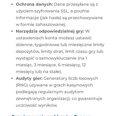
Ochrona danych:
Dane przesyłane są z
użyciem szyfrowania SSL, a poufne
informacje (jak hasła) są przechowywane
w formie zahaszowanej.
Narzędzia odpowiedzialnej gry:
W
ustawieniach konta możesz ustawić
dzienne, tygodniowe lub miesięczne limity
depozytów, limity strat, limit czasu gry lub
wystąpić o samowykluczenie (na 1
miesiąc, 3 miesiące, 6 miesięcy, 12
miesięcy lub na stałe).
Audyty gier:
Generatory liczb losowych
(RNG) używane w grach kasynowych
podlegają regularnym audytom
zewnętrznych organizacji, co gwarantuje
uczciwość wyników.