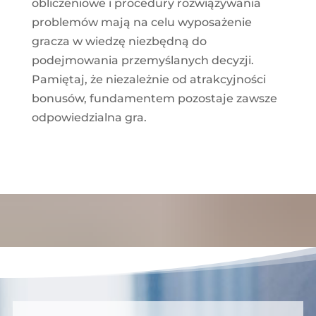
obliczeniowe i procedury rozwiązywania
problemów mają na celu wyposażenie
gracza w wiedzę niezbędną do
podejmowania przemyślanych decyzji.
Pamiętaj, że niezależnie od atrakcyjności
bonusów, fundamentem pozostaje zawsze
odpowiedzialna gra.