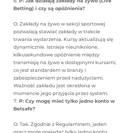
P: Jak działają zakłady na żywo (Live
Betting) i czy są opóźnienia?
O: Zakłady na żywo w sekcji sportowej
pozwalają stawiać zakłady w trakcie
trwania wydarzenia. Kursy aktualizują się
dynamicznie. Istnieje nieuniknione,
kilkusekundowe opóźnienie między
transmisją na żywo a dostępnymi kursami,
co jest standardem w branży i
zabezpieczeniem przed nadużyciami.
Ważność zakładu jest określona w
momencie jego przyjęcia przez system.
P: Czy mogę mieć tylko jedno konto w
Betsafe?
O: Tak. Zgodnie z Regulaminem, jeden
gracz może posiadać tylko jedno konto.