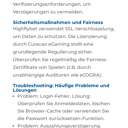
Verifizierungsanforderungen, um
Verzögerungen zu vermeiden.
Sicherheitsmaßnahmen und Fairness
Highflybet verwendet SSL-Verschlüsselung,
um Daten zu schützen. Die Lizenzierung
durch Curacao eGaming stellt eine
grundlegende Regulierung sicher.
Überprüfen Sie regelmäßig die Fairness-
Zertifikate von Spielen (z.B. durch
unabhängige Auditoren wie eCOGRA).
Troubleshooting: Häufige Probleme und
Lösungen
Problem: Login-Fehler. Lösung:
Überprüfen Sie Anmeldedaten, löschen
Sie Browser-Cache oder verwenden Sie
die Passwort-zurücksetzen-Funktion.
Problem: Auszahlungsverzögerung.