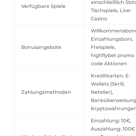
einschließlich Slot
Verfügbare Spiele
Tischspiele, Live-
Casino
Willkommensbonu
Einzahlungsboni,
Bonusangebote
Freispiele,
highflybet promo
code Aktionen
Kreditkarten, E-
Wallets (Skrill,
Zahlungsmethoden
Neteller),
Banküberweisung
Kryptowährunge
Einzahlung: 10€,
Auszahlung: 100€