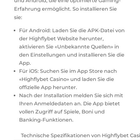
und Android, die eine optimierte Gaming-
Erfahrung ermöglicht. So installieren Sie
sie:
Für Android: Laden Sie die APK-Datei von
der Highflybet Website herunter,
aktivieren Sie «Unbekannte Quellen» in
den Einstellungen und installieren Sie die
App.
Für iOS: Suchen Sie im App Store nach
«Highflybet Casino» und laden Sie die
offizielle App herunter.
Nach der Installation melden Sie sich mit
Ihren Anmeldedaten an. Die App bietet
vollen Zugriff auf Spiele, Boni und
Banking-Funktionen.
Technische Spezifikationen von Highflybet Cas