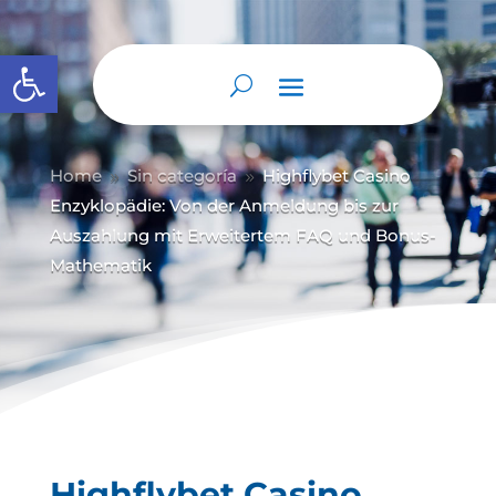
Abrir barra de herramientas
Home
Sin categoría
Highflybet Casino
9
9
Enzyklopädie: Von der Anmeldung bis zur
Auszahlung mit Erweitertem FAQ und Bonus-
Mathematik
Highflybet Casino