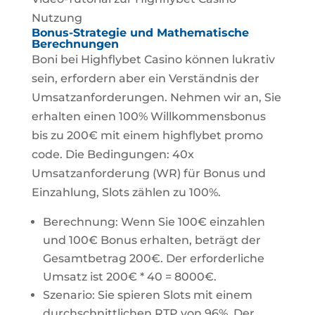
Nutzung
Bonus-Strategie und Mathematische
Berechnungen
Boni bei Highflybet Casino können lukrativ
sein, erfordern aber ein Verständnis der
Umsatzanforderungen. Nehmen wir an, Sie
erhalten einen 100% Willkommensbonus
bis zu 200€ mit einem highflybet promo
code. Die Bedingungen: 40x
Umsatzanforderung (WR) für Bonus und
Einzahlung, Slots zählen zu 100%.
Berechnung: Wenn Sie 100€ einzahlen
und 100€ Bonus erhalten, beträgt der
Gesamtbetrag 200€. Der erforderliche
Umsatz ist 200€ * 40 = 8000€.
Szenario: Sie spieren Slots mit einem
durchschnittlichen RTP von 96%. Der