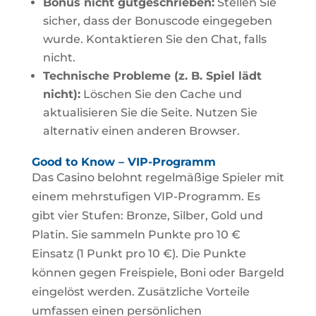
Bonus nicht gutgeschrieben:
Stellen Sie
sicher, dass der Bonuscode eingegeben
wurde. Kontaktieren Sie den Chat, falls
nicht.
Technische Probleme (z. B. Spiel lädt
nicht):
Löschen Sie den Cache und
aktualisieren Sie die Seite. Nutzen Sie
alternativ einen anderen Browser.
Good to Know – VIP-Programm
Das Casino belohnt regelmäßige Spieler mit
einem mehrstufigen VIP-Programm. Es
gibt vier Stufen: Bronze, Silber, Gold und
Platin. Sie sammeln Punkte pro 10 €
Einsatz (1 Punkt pro 10 €). Die Punkte
können gegen Freispiele, Boni oder Bargeld
eingelöst werden. Zusätzliche Vorteile
umfassen einen persönlichen