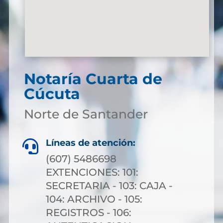
Notaría Cuarta de
Cúcuta
Norte de Santander
Líneas de atención:

(607) 5486698
EXTENCIONES: 101:
SECRETARIA - 103: CAJA -
104: ARCHIVO - 105:
REGISTROS - 106: