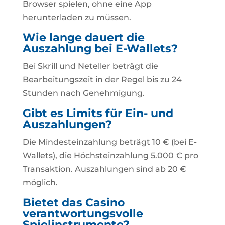
Browser spielen, ohne eine App
herunterladen zu müssen.
Wie lange dauert die
Auszahlung bei E-Wallets?
Bei Skrill und Neteller beträgt die
Bearbeitungszeit in der Regel bis zu 24
Stunden nach Genehmigung.
Gibt es Limits für Ein- und
Auszahlungen?
Die Mindesteinzahlung beträgt 10 € (bei E-
Wallets), die Höchsteinzahlung 5.000 € pro
Transaktion. Auszahlungen sind ab 20 €
möglich.
Bietet das Casino
verantwortungsvolle
Spielinstrumente?