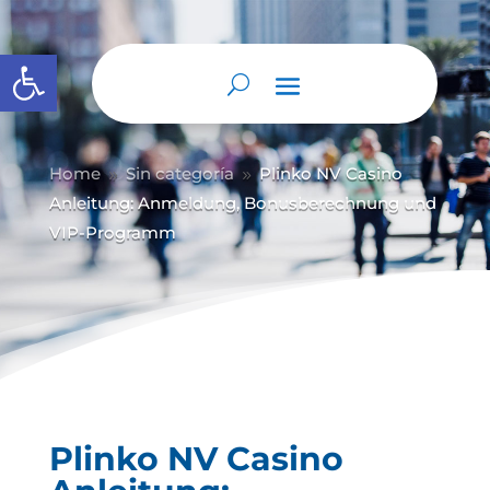
Abrir barra de herramientas
Home
Sin categoría
Plinko NV Casino
9
9
Anleitung: Anmeldung, Bonusberechnung und
VIP-Programm
Plinko NV Casino