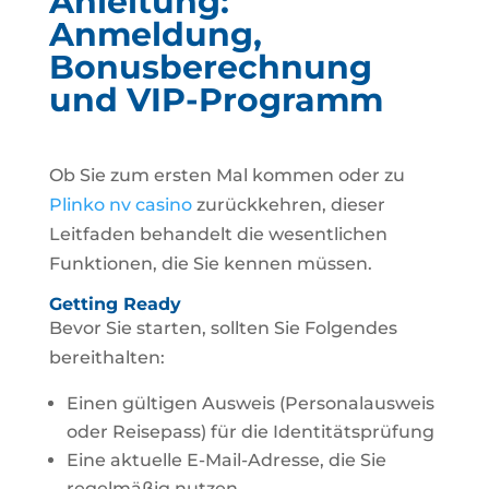
Anleitung:
Anmeldung,
Bonusberechnung
und VIP-Programm
Ob Sie zum ersten Mal kommen oder zu
Plinko nv casino
zurückkehren, dieser
Leitfaden behandelt die wesentlichen
Funktionen, die Sie kennen müssen.
Getting Ready
Bevor Sie starten, sollten Sie Folgendes
bereithalten:
Einen gültigen Ausweis (Personalausweis
oder Reisepass) für die Identitätsprüfung
Eine aktuelle E-Mail-Adresse, die Sie
regelmäßig nutzen