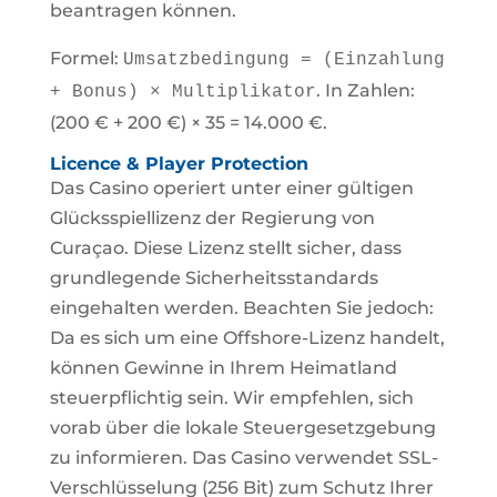
beantragen können.
Formel:
Umsatzbedingung = (Einzahlung
. In Zahlen:
+ Bonus) × Multiplikator
(200 € + 200 €) × 35 = 14.000 €.
Licence & Player Protection
Das Casino operiert unter einer gültigen
Glücksspiellizenz der Regierung von
Curaçao. Diese Lizenz stellt sicher, dass
grundlegende Sicherheitsstandards
eingehalten werden. Beachten Sie jedoch:
Da es sich um eine Offshore-Lizenz handelt,
können Gewinne in Ihrem Heimatland
steuerpflichtig sein. Wir empfehlen, sich
vorab über die lokale Steuergesetzgebung
zu informieren. Das Casino verwendet SSL-
Verschlüsselung (256 Bit) zum Schutz Ihrer