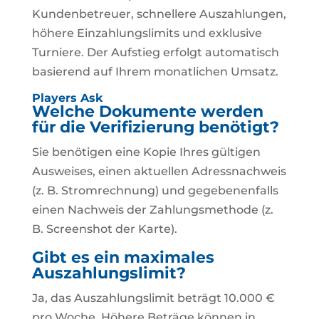
Kundenbetreuer, schnellere Auszahlungen,
höhere Einzahlungslimits und exklusive
Turniere. Der Aufstieg erfolgt automatisch
basierend auf Ihrem monatlichen Umsatz.
Players Ask
Welche Dokumente werden
für die Verifizierung benötigt?
Sie benötigen eine Kopie Ihres gültigen
Ausweises, einen aktuellen Adressnachweis
(z. B. Stromrechnung) und gegebenenfalls
einen Nachweis der Zahlungsmethode (z.
B. Screenshot der Karte).
Gibt es ein maximales
Auszahlungslimit?
Ja, das Auszahlungslimit beträgt 10.000 €
pro Woche. Höhere Beträge können in