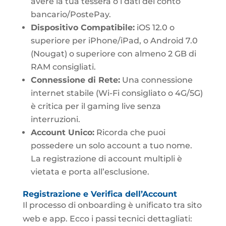
avere la tua tessera o i dati del conto
bancario/PostePay.
Dispositivo Compatibile:
iOS 12.0 o
superiore per iPhone/iPad, o Android 7.0
(Nougat) o superiore con almeno 2 GB di
RAM consigliati.
Connessione di Rete:
Una connessione
internet stabile (Wi-Fi consigliato o 4G/5G)
è critica per il gaming live senza
interruzioni.
Account Unico:
Ricorda che puoi
possedere un solo account a tuo nome.
La registrazione di account multipli è
vietata e porta all’esclusione.
Registrazione e Verifica dell’Account
Il processo di onboarding è unificato tra sito
web e app. Ecco i passi tecnici dettagliati: