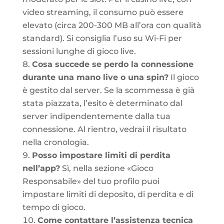
video streaming, il consumo può essere
elevato (circa 200-300 MB all’ora con qualità
standard). Si consiglia l’uso su Wi-Fi per
sessioni lunghe di gioco live.
Cosa succede se perdo la connessione
durante una mano live o una spin?
Il gioco
è gestito dal server. Se la scommessa è già
stata piazzata, l’esito è determinato dal
server indipendentemente dalla tua
connessione. Al rientro, vedrai il risultato
nella cronologia.
Posso impostare limiti di perdita
nell’app?
Sì, nella sezione «Gioco
Responsabile» del tuo profilo puoi
impostare limiti di deposito, di perdita e di
tempo di gioco.
Come contattare l’assistenza tecnica