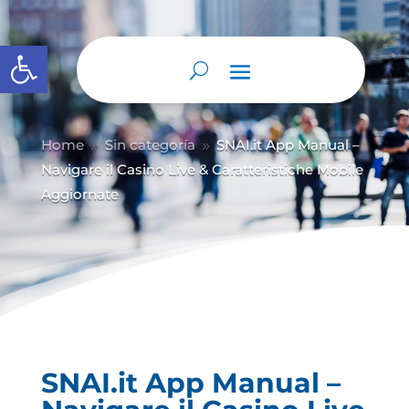
Abrir barra de herramientas
Home
Sin categoría
SNAI.it App Manual –
9
9
Navigare il Casino Live & Caratteristiche Mobile
Aggiornate
SNAI.it App Manual –