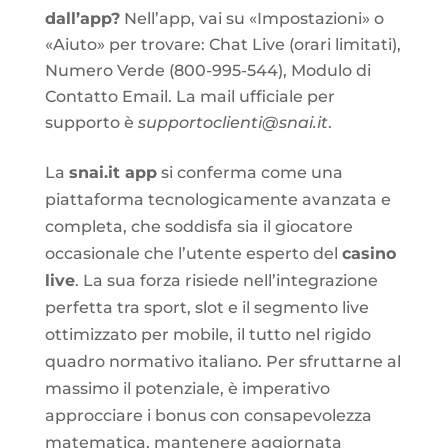
dall’app?
Nell’app, vai su «Impostazioni» o
«Aiuto» per trovare: Chat Live (orari limitati),
Numero Verde (800-995-544), Modulo di
Contatto Email. La mail ufficiale per
supporto è
supportoclienti@snai.it
.
La
snai.it app
si conferma come una
piattaforma tecnologicamente avanzata e
completa, che soddisfa sia il giocatore
occasionale che l’utente esperto del
casino
live
. La sua forza risiede nell’integrazione
perfetta tra sport, slot e il segmento live
ottimizzato per mobile, il tutto nel rigido
quadro normativo italiano. Per sfruttarne al
massimo il potenziale, è imperativo
approcciare i bonus con consapevolezza
matematica, mantenere aggiornata