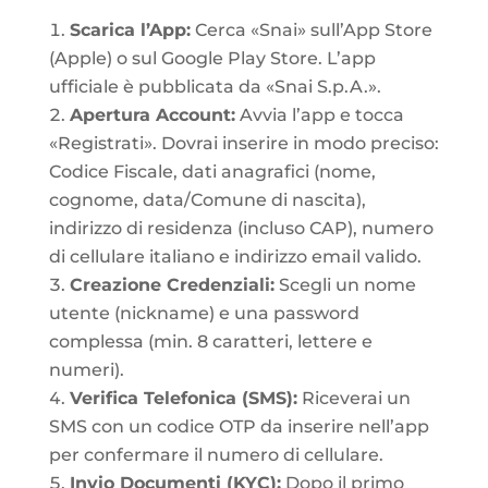
Scarica l’App:
Cerca «Snai» sull’App Store
(Apple) o sul Google Play Store. L’app
ufficiale è pubblicata da «Snai S.p.A.».
Apertura Account:
Avvia l’app e tocca
«Registrati». Dovrai inserire in modo preciso:
Codice Fiscale, dati anagrafici (nome,
cognome, data/Comune di nascita),
indirizzo di residenza (incluso CAP), numero
di cellulare italiano e indirizzo email valido.
Creazione Credenziali:
Scegli un nome
utente (nickname) e una password
complessa (min. 8 caratteri, lettere e
numeri).
Verifica Telefonica (SMS):
Riceverai un
SMS con un codice OTP da inserire nell’app
per confermare il numero di cellulare.
Invio Documenti (KYC):
Dopo il primo