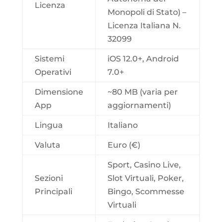
Licenza
Monopoli di Stato) –
Licenza Italiana N.
32099
Sistemi
iOS 12.0+, Android
Operativi
7.0+
Dimensione
~80 MB (varia per
App
aggiornamenti)
Lingua
Italiano
Valuta
Euro (€)
Sport, Casino Live,
Sezioni
Slot Virtuali, Poker,
Principali
Bingo, Scommesse
Virtuali