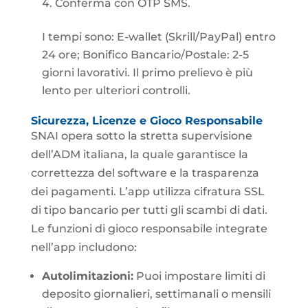
Conferma con OTP SMS.
I tempi sono: E-wallet (Skrill/PayPal) entro
24 ore; Bonifico Bancario/Postale: 2-5
giorni lavorativi. Il primo prelievo è più
lento per ulteriori controlli.
Sicurezza, Licenze e Gioco Responsabile
SNAI opera sotto la stretta supervisione
dell’ADM italiana, la quale garantisce la
correttezza del software e la trasparenza
dei pagamenti. L’app utilizza cifratura SSL
di tipo bancario per tutti gli scambi di dati.
Le funzioni di gioco responsabile integrate
nell’app includono:
Autolimitazioni:
Puoi impostare limiti di
deposito giornalieri, settimanali o mensili