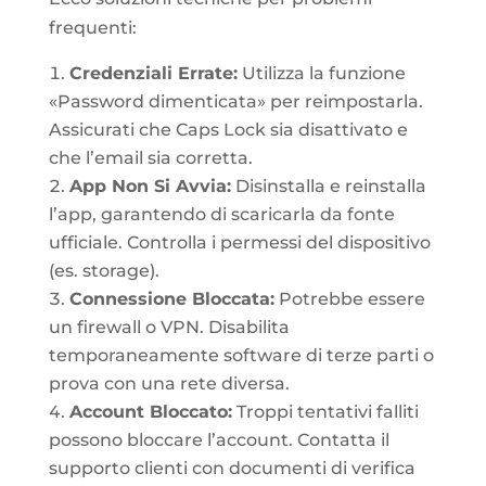
frequenti:
Credenziali Errate:
Utilizza la funzione
«Password dimenticata» per reimpostarla.
Assicurati che Caps Lock sia disattivato e
che l’email sia corretta.
App Non Si Avvia:
Disinstalla e reinstalla
l’app, garantendo di scaricarla da fonte
ufficiale. Controlla i permessi del dispositivo
(es. storage).
Connessione Bloccata:
Potrebbe essere
un firewall o VPN. Disabilita
temporaneamente software di terze parti o
prova con una rete diversa.
Account Bloccato:
Troppi tentativi falliti
possono bloccare l’account. Contatta il
supporto clienti con documenti di verifica