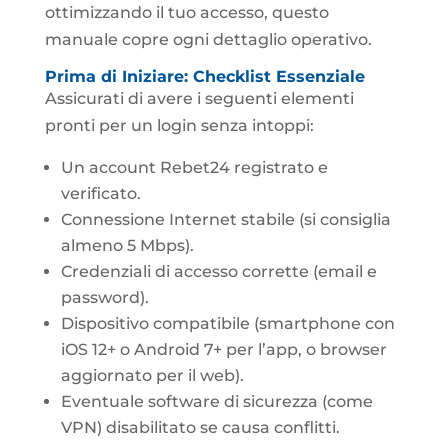
ottimizzando il tuo accesso, questo
manuale copre ogni dettaglio operativo.
Prima di Iniziare: Checklist Essenziale
Assicurati di avere i seguenti elementi
pronti per un login senza intoppi:
Un account Rebet24 registrato e
verificato.
Connessione Internet stabile (si consiglia
almeno 5 Mbps).
Credenziali di accesso corrette (email e
password).
Dispositivo compatibile (smartphone con
iOS 12+ o Android 7+ per l’app, o browser
aggiornato per il web).
Eventuale software di sicurezza (come
VPN) disabilitato se causa conflitti.