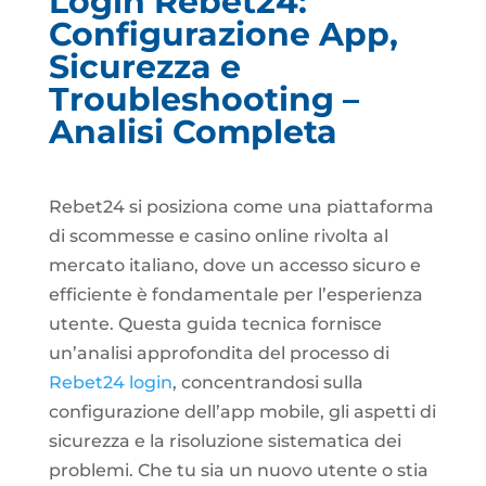
Login Rebet24:
Configurazione App,
Sicurezza e
Troubleshooting –
Analisi Completa
Rebet24 si posiziona come una piattaforma
di scommesse e casino online rivolta al
mercato italiano, dove un accesso sicuro e
efficiente è fondamentale per l’esperienza
utente. Questa guida tecnica fornisce
un’analisi approfondita del processo di
Rebet24 login
, concentrandosi sulla
configurazione dell’app mobile, gli aspetti di
sicurezza e la risoluzione sistematica dei
problemi. Che tu sia un nuovo utente o stia