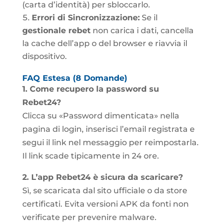
(carta d’identità) per sbloccarlo.
Errori di Sincronizzazione:
Se il
gestionale rebet
non carica i dati, cancella
la cache dell’app o del browser e riavvia il
dispositivo.
FAQ Estesa (8 Domande)
1. Come recupero la password su
Rebet24?
Clicca su «Password dimenticata» nella
pagina di login, inserisci l’email registrata e
segui il link nel messaggio per reimpostarla.
Il link scade tipicamente in 24 ore.
2. L’app Rebet24 è sicura da scaricare?
Sì, se scaricata dal sito ufficiale o da store
certificati. Evita versioni APK da fonti non
verificate per prevenire malware.