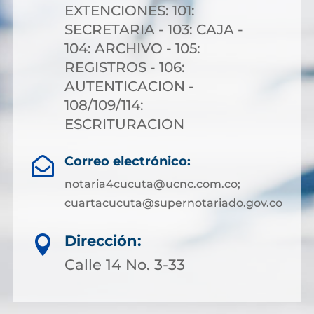
EXTENCIONES: 101:
SECRETARIA - 103: CAJA -
104: ARCHIVO - 105:
REGISTROS - 106:
AUTENTICACION -
108/109/114:
ESCRITURACION
Correo electrónico:

notaria4cucuta@ucnc.com.co;
cuartacucuta@supernotariado.gov.co
Dirección:

Calle 14 No. 3-33