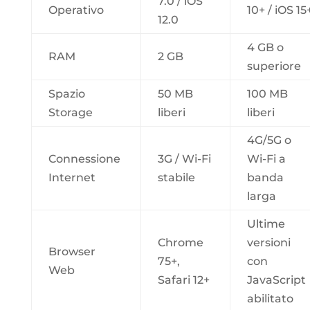
7.0 / iOS
Operativo
10+ / iOS 15
12.0
4 GB o
RAM
2 GB
superiore
Spazio
50 MB
100 MB
Storage
liberi
liberi
4G/5G o
Connessione
3G / Wi-Fi
Wi-Fi a
Internet
stabile
banda
larga
Ultime
Chrome
versioni
Browser
75+,
con
Web
Safari 12+
JavaScript
abilitato