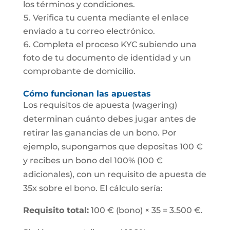
los términos y condiciones.
Verifica tu cuenta mediante el enlace
enviado a tu correo electrónico.
Completa el proceso KYC subiendo una
foto de tu documento de identidad y un
comprobante de domicilio.
Cómo funcionan las apuestas
Los requisitos de apuesta (wagering)
determinan cuánto debes jugar antes de
retirar las ganancias de un bono. Por
ejemplo, supongamos que depositas 100 €
y recibes un bono del 100% (100 €
adicionales), con un requisito de apuesta de
35x sobre el bono. El cálculo sería:
Requisito total:
100 € (bono) × 35 = 3.500 €.