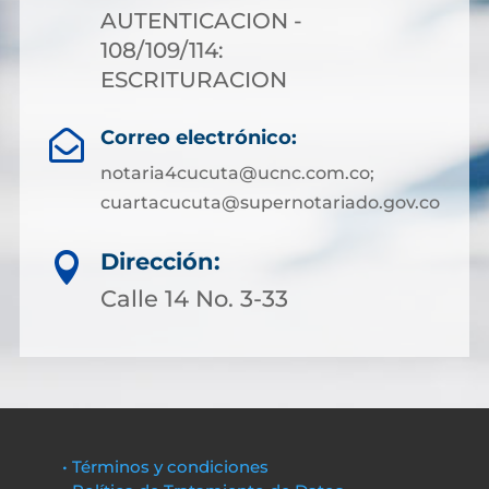
AUTENTICACION -
108/109/114:
ESCRITURACION
Correo electrónico:

notaria4cucuta@ucnc.com.co;
cuartacucuta@supernotariado.gov.co
Dirección:

Calle 14 No. 3-33
• Términos y condiciones