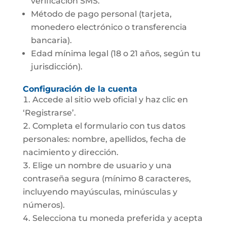
verificación SMS.
Método de pago personal (tarjeta,
monedero electrónico o transferencia
bancaria).
Edad mínima legal (18 o 21 años, según tu
jurisdicción).
Configuración de la cuenta
Accede al sitio web oficial y haz clic en
‘Registrarse’.
Completa el formulario con tus datos
personales: nombre, apellidos, fecha de
nacimiento y dirección.
Elige un nombre de usuario y una
contraseña segura (mínimo 8 caracteres,
incluyendo mayúsculas, minúsculas y
números).
Selecciona tu moneda preferida y acepta