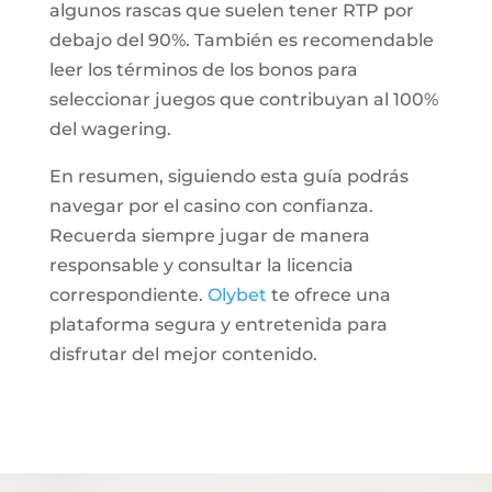
algunos rascas que suelen tener RTP por
debajo del 90%. También es recomendable
leer los términos de los bonos para
seleccionar juegos que contribuyan al 100%
del wagering.
En resumen, siguiendo esta guía podrás
navegar por el casino con confianza.
Recuerda siempre jugar de manera
responsable y consultar la licencia
correspondiente.
Olybet
te ofrece una
plataforma segura y entretenida para
disfrutar del mejor contenido.