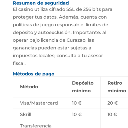
Resumen de seguridad
El casino utiliza cifrado SSL de 256 bits para
proteger tus datos. Además, cuenta con
políticas de juego responsable, límites de
depósito y autoexclusión. Importante: al
operar bajo licencia de Curazao, las
ganancias pueden estar sujetas a
impuestos locales; consulta a tu asesor
fiscal.
Métodos de pago
Depósito
Retiro
Método
mínimo
mínimo
Visa/Mastercard
10 €
20 €
Skrill
10 €
10 €
Transferencia