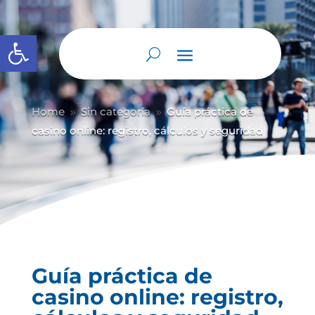
Abrir barra de herramientas
Home
Sin categoría
Guía práctica de
9
9
casino online: registro, cálculos y seguridad
Guía práctica de
casino online: registro,