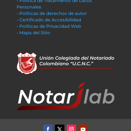
• Política de Tratamiento de Datos
Personales
• Políticas de derechos de autor
• Certificado de Accesibilidad
• Políticas de Privacidad Web
• Mapa del Sitio