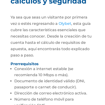
cálculos y seguridad
Ya sea que seas un visitante por primera
vez o estés regresando a
Olybet
, esta guía
cubre las características esenciales que
necesitas conocer. Desde la creación de tu
cuenta hasta el cálculo de requisitos de
apuesta, aquí encontrarás todo explicado
paso a paso.
Prerrequisitos
Conexión a internet estable (se
recomienda 10 Mbps o más).
Documento de identidad válido (DNI,
pasaporte o carnet de conducir).
Dirección de correo electrónico activa.
Número de teléfono móvil para