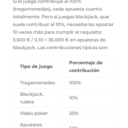
Si el juego contribuye al 100%
(tragamonedas), cada apuesta cuenta
totalmente. Pero si juegas blackjack, que
suele contribuir al 10%, necesitarías apostar
10 veces más para cumplir el requisito:
3.500 € / 0,10 = 35.000 € en apuestas de
blackjack. Las contribuciones típicas son:
Porcentaje de
Tipo de juego
contribución
Tragamonedas
100%
Blackjack,
10%
ruleta
Video póker
20%
Apuestas