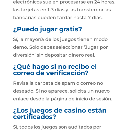
electrónicos suelen procesarse en 24 horas,
las tarjetas en 1-3 días y las transferencias
bancarias pueden tardar hasta 7 días.
¿Puedo jugar gratis?
Sí, la mayoría de los juegos tienen modo
demo. Solo debes seleccionar ‘Jugar por
diversión’ sin depositar dinero real.
¿Qué hago si no recibo el
correo de verificación?
Revisa la carpeta de spam o correo no
deseado. Si no aparece, solicita un nuevo
enlace desde la página de inicio de sesión.
¿Los juegos de casino están
certificados?
Sí, todos los juegos son auditados por