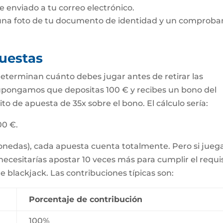
e enviado a tu correo electrónico.
una foto de tu documento de identidad y un comproba
uestas
determinan cuánto debes jugar antes de retirar las
upongamos que depositas 100 € y recibes un bono del
ito de apuesta de 35x sobre el bono. El cálculo sería:
00 €.
monedas), cada apuesta cuenta totalmente. Pero si jueg
 necesitarías apostar 10 veces más para cumplir el requis
e blackjack. Las contribuciones típicas son:
Porcentaje de contribución
100%