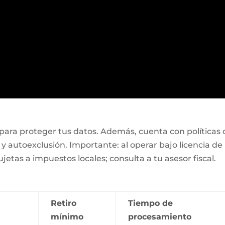
ts para proteger tus datos. Además, cuenta con políticas
 y autoexclusión. Importante: al operar bajo licencia de
etas a impuestos locales; consulta a tu asesor fiscal.
o
Retiro
Tiempo de
mínimo
procesamiento