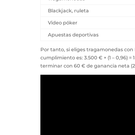
Blackjack, ruleta
Video póker
Apuestas deportivas
Por tanto, si eliges tragamonedas con
cumplimiento es: 3.500 € × (1 – 0,96) =
terminar con 60 € de ganancia neta (20