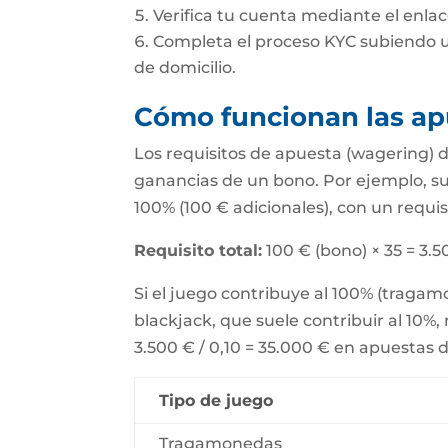
Verifica tu cuenta mediante el enlac
Completa el proceso KYC subiendo 
de domicilio.
Cómo funcionan las ap
Los requisitos de apuesta (wagering) 
ganancias de un bono. Por ejemplo, s
100% (100 € adicionales), con un requis
Requisito total:
100 € (bono) × 35 = 3.5
Si el juego contribuye al 100% (traga
blackjack, que suele contribuir al 10%,
3.500 € / 0,10 = 35.000 € en apuestas d
Tipo de juego
Tragamonedas