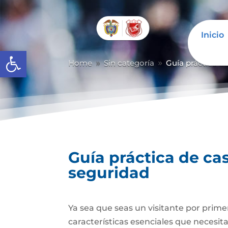
Inicio
Abrir barra de herramientas
Home
Sin categoría
Guía práctica de
9
9
Guía práctica de cas
seguridad
Ya sea que seas un visitante por prim
características esenciales que necesit