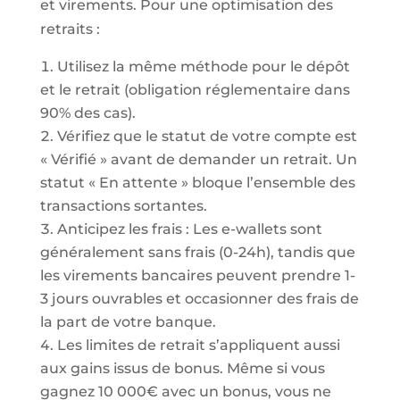
et virements. Pour une optimisation des
retraits :
Utilisez la même méthode pour le dépôt
et le retrait (obligation réglementaire dans
90% des cas).
Vérifiez que le statut de votre compte est
« Vérifié » avant de demander un retrait. Un
statut « En attente » bloque l’ensemble des
transactions sortantes.
Anticipez les frais : Les e-wallets sont
généralement sans frais (0-24h), tandis que
les virements bancaires peuvent prendre 1-
3 jours ouvrables et occasionner des frais de
la part de votre banque.
Les limites de retrait s’appliquent aussi
aux gains issus de bonus. Même si vous
gagnez 10 000€ avec un bonus, vous ne