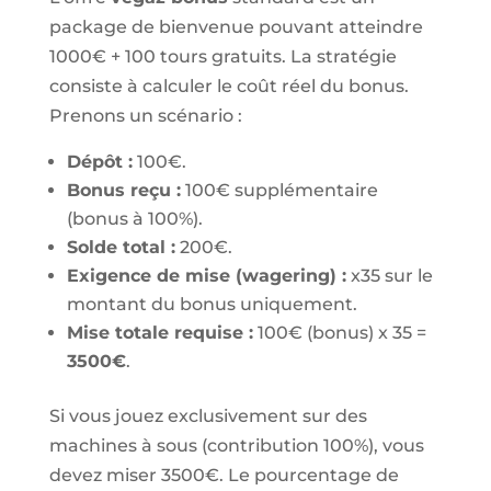
package de bienvenue pouvant atteindre
1000€ + 100 tours gratuits. La stratégie
consiste à calculer le coût réel du bonus.
Prenons un scénario :
Dépôt :
100€.
Bonus reçu :
100€ supplémentaire
(bonus à 100%).
Solde total :
200€.
Exigence de mise (wagering) :
x35 sur le
montant du bonus uniquement.
Mise totale requise :
100€ (bonus) x 35 =
3500€
.
Si vous jouez exclusivement sur des
machines à sous (contribution 100%), vous
devez miser 3500€. Le pourcentage de