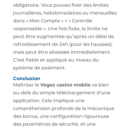
obligatoire. Vous pouvez fixer des limites
journalières, hebdomadaires ou mensuelles
dans « Mon Compte » > « Contrôle
responsable ». Une fois fixée, la limite ne
peut être augmentée qu’après un délai de
refroidissement de 24h (pour les hausses),
mais peut être abaissée immédiatement.
C’est fiable et appliqué au niveau du
système de paiement.
Conclusion
Maîtriser le
Vegaz casino mobile
va bien
au-delà du simple téléchargement d’une
application. Cela implique une
compréhension profonde de la mécanique
des bonus, une configuration rigoureuse
des paramètres de sécurité, et une