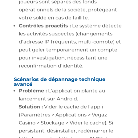
joueurs sont séparés des fonds
opérationnels de la société, protégeant
votre solde en cas de faillite.
Contrôles proactifs :
Le système détecte
les activités suspectes (changements
d’adresse IP fréquents, multi-compte) et
peut geler temporairement un compte
pour investigation, nécessitant une
reconfirmation d’identité.
Scénarios de dépannage technique
avancé
Problème :
L’application plante au
lancement sur Android.
Solution :
Vider le cache de l’appli
(Paramètres > Applications > Vegaz
Casino > Stockage > Vider le cache). Si
persistant, désinstaller, redémarrer le