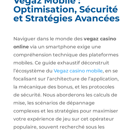
Vegaz Mobile :
Optimisation, Sécurité
et Stratégies Avancées
Naviguer dans le monde des
vegaz casino
online
via un smartphone exige une
compréhension technique des plateformes
mobiles. Ce guide exhaustif déconstruit
l’écosystème du
Vegaz casino mobile
, en se
focalisant sur l’architecture de l’application,
la mécanique des bonus, et les protocoles
de sécurité. Nous aborderons les calculs de
mise, les scénarios de dépannage
complexes et les stratégies pour maximiser
votre expérience de jeu sur cet opérateur
populaire, souvent recherché sous les