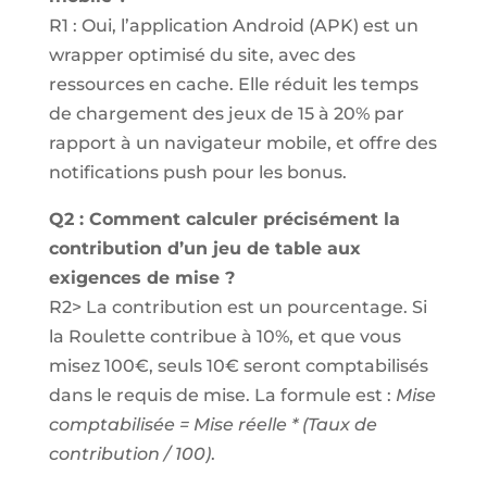
R1 : Oui, l’application Android (APK) est un
wrapper optimisé du site, avec des
ressources en cache. Elle réduit les temps
de chargement des jeux de 15 à 20% par
rapport à un navigateur mobile, et offre des
notifications push pour les bonus.
Q2 : Comment calculer précisément la
contribution d’un jeu de table aux
exigences de mise ?
R2> La contribution est un pourcentage. Si
la Roulette contribue à 10%, et que vous
misez 100€, seuls 10€ seront comptabilisés
dans le requis de mise. La formule est :
Mise
comptabilisée = Mise réelle * (Taux de
contribution / 100)
.