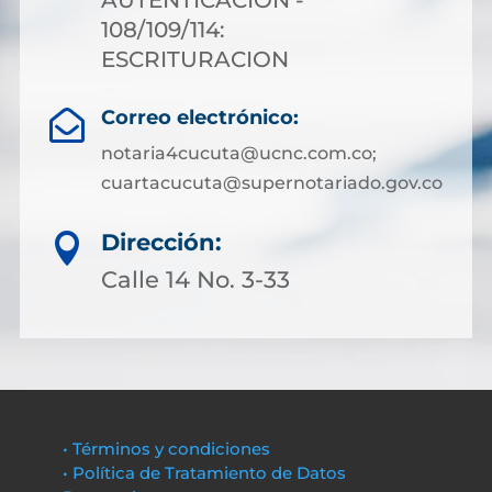
AUTENTICACION -
108/109/114:
ESCRITURACION
Correo electrónico:

notaria4cucuta@ucnc.com.co;
cuartacucuta@supernotariado.gov.co
Dirección:

Calle 14 No. 3-33
• Términos y condiciones
• Política de Tratamiento de Datos