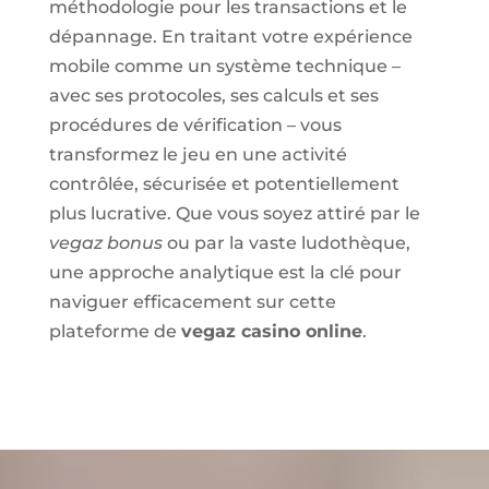
méthodologie pour les transactions et le
dépannage. En traitant votre expérience
mobile comme un système technique –
avec ses protocoles, ses calculs et ses
procédures de vérification – vous
transformez le jeu en une activité
contrôlée, sécurisée et potentiellement
plus lucrative. Que vous soyez attiré par le
vegaz bonus
ou par la vaste ludothèque,
une approche analytique est la clé pour
naviguer efficacement sur cette
plateforme de
vegaz casino online
.