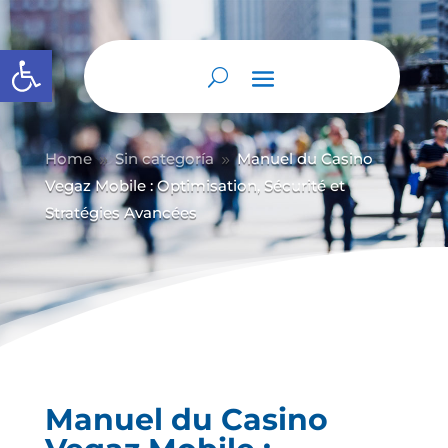
Abrir barra de herramientas
Home
Sin categoría
Manuel du Casino
9
9
Vegaz Mobile : Optimisation, Sécurité et
Stratégies Avancées
Manuel du Casino