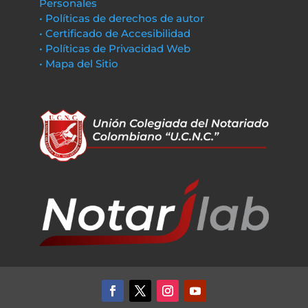
Personales
• Políticas de derechos de autor
• Certificado de Accesibilidad
• Políticas de Privacidad Web
• Mapa del Sitio