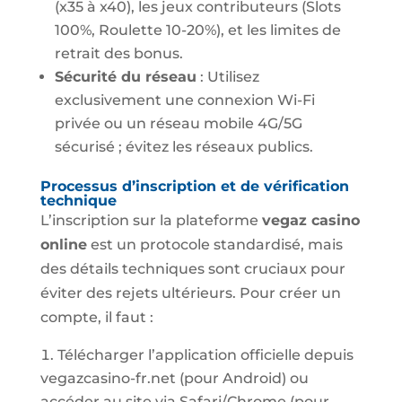
(x35 à x40), les jeux contributeurs (Slots
100%, Roulette 10-20%), et les limites de
retrait des bonus.
Sécurité du réseau
: Utilisez
exclusivement une connexion Wi-Fi
privée ou un réseau mobile 4G/5G
sécurisé ; évitez les réseaux publics.
Processus d’inscription et de vérification
technique
L’inscription sur la plateforme
vegaz casino
online
est un protocole standardisé, mais
des détails techniques sont cruciaux pour
éviter des rejets ultérieurs. Pour créer un
compte, il faut :
Télécharger l’application officielle depuis
vegazcasino-fr.net (pour Android) ou
accéder au site via Safari/Chrome (pour