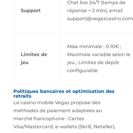
Chat live 24/7 (temps de
Support
réponse < 2 min), email
support@vegazcasino.com
Mise minimale : 0.10€ ;
Limites de
Maximale variable selon le
jeu
jeu ; Limites de dépôt
configurable
Politiques bancaires et optimisation des
retraits
Le casino mobile Vegaz propose des
méthodes de paiement adaptées au
marché francophone : Cartes
Visa/Mastercard, e-wallets (Skrill, Neteller),