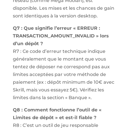
réseau (comme Mega Moolah), est
disponible. Les mises et les chances de gain
sont identiques à la version desktop.
Q7 : Que signifie l’erreur « ERREUR :
TRANSACTION_AMOUNT_INVALID » lors
d’un dépôt ?
R7 : Ce code d’erreur technique indique
généralement que le montant que vous
tentez de déposer ne correspond pas aux
limites acceptées par votre méthode de
paiement (ex : dépôt minimum de 10€ avec
Skrill, mais vous essayez 5€). Vérifiez les
limites dans la section « Banque ».
Q8 : Comment fonctionne l’outil de «
Limites de dépôt » et est-il fiable ?
R8 : C’est un outil de jeu responsable