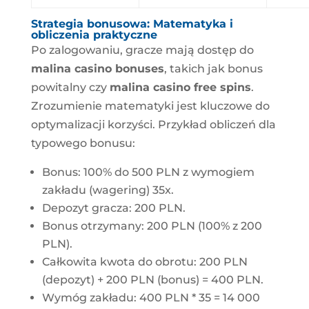
Strategia bonusowa: Matematyka i
obliczenia praktyczne
Po zalogowaniu, gracze mają dostęp do
malina casino bonuses
, takich jak bonus
powitalny czy
malina casino free spins
.
Zrozumienie matematyki jest kluczowe do
optymalizacji korzyści. Przykład obliczeń dla
typowego bonusu:
Bonus: 100% do 500 PLN z wymogiem
zakładu (wagering) 35x.
Depozyt gracza: 200 PLN.
Bonus otrzymany: 200 PLN (100% z 200
PLN).
Całkowita kwota do obrotu: 200 PLN
(depozyt) + 200 PLN (bonus) = 400 PLN.
Wymóg zakładu: 400 PLN * 35 = 14 000