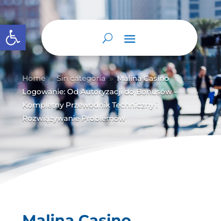
Abrir barra de herramientas
Home
Sin categoría
Malina Casino
9
9
Logowanie: Od Autoryzacji do Bonusów –
Kompletny Przewodnik Techniczny i
Rozwiązywanie Problemów
Malina Casino