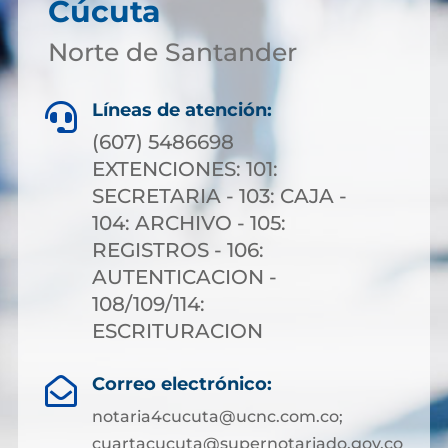
Cúcuta
Norte de Santander
Líneas de atención:

(607) 5486698
EXTENCIONES: 101:
SECRETARIA - 103: CAJA -
104: ARCHIVO - 105:
REGISTROS - 106:
AUTENTICACION -
108/109/114:
ESCRITURACION
Correo electrónico:

notaria4cucuta@ucnc.com.co;
cuartacucuta@supernotariado.gov.co