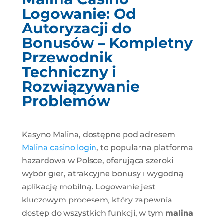
Logowanie: Od
Autoryzacji do
Bonusów – Kompletny
Przewodnik
Techniczny i
Rozwiązywanie
Problemów
Kasyno Malina, dostępne pod adresem
Malina casino login
, to popularna platforma
hazardowa w Polsce, oferująca szeroki
wybór gier, atrakcyjne bonusy i wygodną
aplikację mobilną. Logowanie jest
kluczowym procesem, który zapewnia
dostęp do wszystkich funkcji, w tym
malina