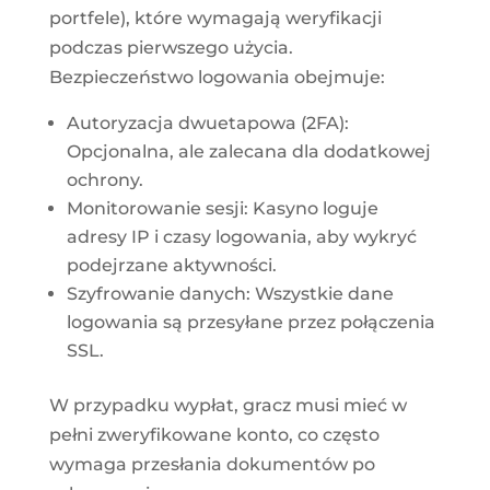
portfele), które wymagają weryfikacji
podczas pierwszego użycia.
Bezpieczeństwo logowania obejmuje:
Autoryzacja dwuetapowa (2FA):
Opcjonalna, ale zalecana dla dodatkowej
ochrony.
Monitorowanie sesji: Kasyno loguje
adresy IP i czasy logowania, aby wykryć
podejrzane aktywności.
Szyfrowanie danych: Wszystkie dane
logowania są przesyłane przez połączenia
SSL.
W przypadku wypłat, gracz musi mieć w
pełni zweryfikowane konto, co często
wymaga przesłania dokumentów po