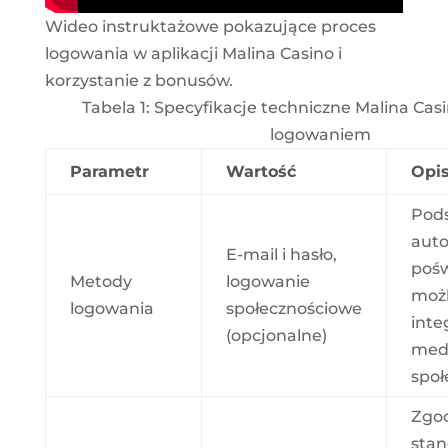
Wideo instruktażowe pokazujące proces
logowania w aplikacji Malina Casino i
korzystanie z bonusów.
Tabela 1: Specyfikacje techniczne Malina Cas
logowaniem
Parametr
Wartość
Opi
Pod
auto
E-mail i hasło,
pośw
Metody
logowanie
możl
logowania
społecznościowe
integ
(opcjonalne)
med
społ
Zgod
sta