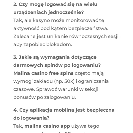
2. Czy mogę logować się na wielu
urządzeniach jednocześnie?
Tak, ale kasyno może monitorować tę
aktywność pod kątem bezpieczeństwa.
Zalecane jest unikanie równoczesnych sesji,
aby zapobiec blokadom.
3. Jakie są wymagania dotyczące
darmowych spinów po logowaniu?
Malina casino free spins
często mają
wymogi zakładu (np. 50x) i ograniczenia
czasowe. Sprawdź warunki w sekcji
bonusów po zalogowaniu.
4. Czy aplikacja mobilna jest bezpieczna
do logowania?
Tak,
malina casino app
używa tego