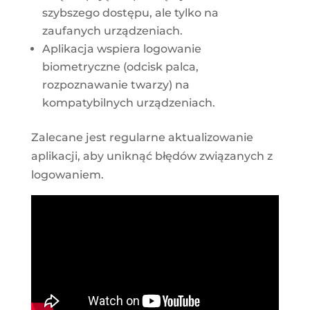
szybszego dostępu, ale tylko na
zaufanych urządzeniach.
Aplikacja wspiera logowanie
biometryczne (odcisk palca,
rozpoznawanie twarzy) na
kompatybilnych urządzeniach.
Zalecane jest regularne aktualizowanie
aplikacji, aby uniknąć błędów związanych z
logowaniem.