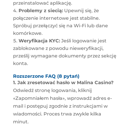
przeinstalować aplikację.
Problemy z siecią:
Upewnij się, że
połączenie internetowe jest stabilne.
Spróbuj przełączyć się na Wi-Fi lub dane
komórkowe.
Weryfikacja KYC:
Jeśli logowanie jest
zablokowane z powodu nieweryfikacji,
prześlij wymagane dokumenty przez sekcję
konta.
Rozszerzone FAQ (8 pytań)
1. Jak zresetować hasło w Malina Casino?
Odwiedź stronę logowania, kliknij
«Zapomniałem hasła», wprowadź adres e-
mail i postępuj zgodnie z instrukcjami w
wiadomości. Proces trwa zwykle kilka
minut.