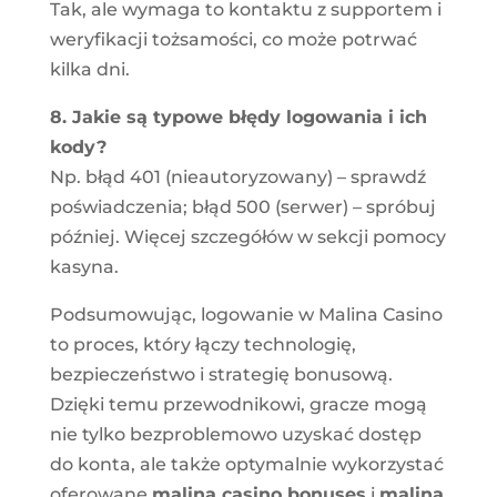
Tak, ale wymaga to kontaktu z supportem i
weryfikacji tożsamości, co może potrwać
kilka dni.
8. Jakie są typowe błędy logowania i ich
kody?
Np. błąd 401 (nieautoryzowany) – sprawdź
poświadczenia; błąd 500 (serwer) – spróbuj
później. Więcej szczegółów w sekcji pomocy
kasyna.
Podsumowując, logowanie w Malina Casino
to proces, który łączy technologię,
bezpieczeństwo i strategię bonusową.
Dzięki temu przewodnikowi, gracze mogą
nie tylko bezproblemowo uzyskać dostęp
do konta, ale także optymalnie wykorzystać
oferowane
malina casino bonuses
i
malina