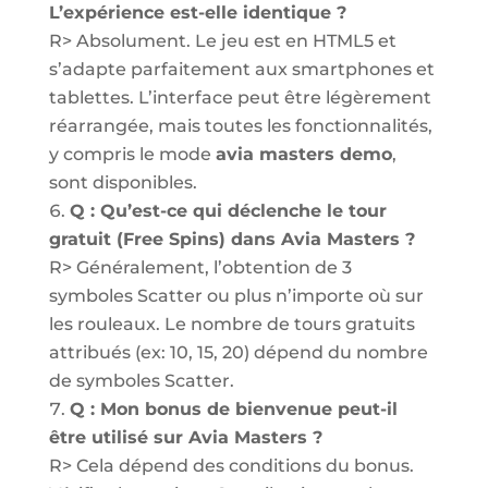
L’expérience est-elle identique ?
R> Absolument. Le jeu est en HTML5 et
s’adapte parfaitement aux smartphones et
tablettes. L’interface peut être légèrement
réarrangée, mais toutes les fonctionnalités,
y compris le mode
avia masters demo
,
sont disponibles.
Q : Qu’est-ce qui déclenche le tour
gratuit (Free Spins) dans Avia Masters ?
R> Généralement, l’obtention de 3
symboles Scatter ou plus n’importe où sur
les rouleaux. Le nombre de tours gratuits
attribués (ex: 10, 15, 20) dépend du nombre
de symboles Scatter.
Q : Mon bonus de bienvenue peut-il
être utilisé sur Avia Masters ?
R> Cela dépend des conditions du bonus.