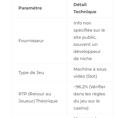
Détail
Paramètre
Technique
Info non
spécifiée sur le
site public,
Fournisseur
souvent un
développeur
de niche
Machine à sous
Type de Jeu
vidéo (Slot)
~96.2% (Vérifier
RTP (Retour au
dans les règles
Joueur) Théorique
du jeu sur le
casino)