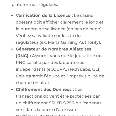
plateformes régulées.
Vérification de la Licence :
Le casino
opérant doit afficher clairement le logo et
le numéro de sa licence (en bas de page).
Vérifiez sa validité sur le site du
régulateur (ex: Malta Gaming Authority).
Générateur de Nombres Aléatoires
(RNG) :
Assurez-vous que le jeu utilise un
RNG certifié par des laboratoires
indépendants (eCOGRA, iTech Labs, GLI).
Cela garantit l’équité et l’imprévisibilité de
chaque résultat.
Chiffrement des Données :
Les
transactions doivent être protégées par
un chiffrement SSL/TLS 256-bit (cadenas
vert dans la barre d’adresse).