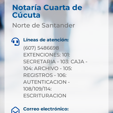
Notaría Cuarta de
Cúcuta
Norte de Santander
Líneas de atención:

(607) 5486698
EXTENCIONES: 101:
SECRETARIA - 103: CAJA -
104: ARCHIVO - 105:
REGISTROS - 106:
AUTENTICACION -
108/109/114:
ESCRITURACION
Correo electrónico:
