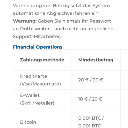
Vermeidung von Betrug setzt das System
automatische Abgleichverfahren ein.
Warnung:
Geben Sie niemals Ihr Passwort
an Dritte weiter – auch nicht an angebliche
Support-Mitarbeiter.
Financial Operations
Zahlungsmethode
Mindestbetrag
Kreditkarte
20 € / 20 €
(Visa/Mastercard)
E-Wallet
10 € / 20 €
(Skrill/Neteller)
0,001 BTC /
Bitcoin
0,001 BTC