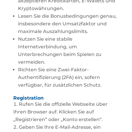
akzeptieren Kreditkarten, E-Wallets und
Kryptowährungen.
Lesen Sie die Bonusbedingungen genau,
insbesondere den Umsatzfaktor und
maximale Auszahlungslimits.
Nutzen Sie eine stabile
Internetverbindung, um
Unterbrechungen beim Spielen zu
vermeiden.
Richten Sie eine Zwei-Faktor-
Authentifizierung (2FA) ein, sofern
verfügbar, für zusätzlichen Schutz.
Registration
Rufen Sie die offizielle Webseite über
Ihren Browser auf. Klicken Sie auf
„Registrieren“ oder „Konto erstellen“.
Geben Sie Ihre E-Mail-Adresse, ein