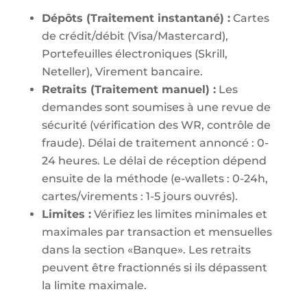
Dépôts (Traitement instantané) :
Cartes
de crédit/débit (Visa/Mastercard),
Portefeuilles électroniques (Skrill,
Neteller), Virement bancaire.
Retraits (Traitement manuel) :
Les
demandes sont soumises à une revue de
sécurité (vérification des WR, contrôle de
fraude). Délai de traitement annoncé : 0-
24 heures. Le délai de réception dépend
ensuite de la méthode (e-wallets : 0-24h,
cartes/virements : 1-5 jours ouvrés).
Limites :
Vérifiez les limites minimales et
maximales par transaction et mensuelles
dans la section «Banque». Les retraits
peuvent être fractionnés si ils dépassent
la limite maximale.