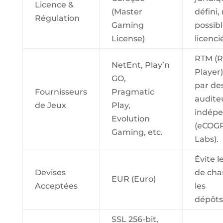
Licence &
(Master
défini,
Régulation
Gaming
possibl
License)
licenci
RTM (R
NetEnt, Play’n
Player)
GO,
par de
Fournisseurs
Pragmatic
audite
de Jeux
Play,
indép
Evolution
(eCOGR
Gaming, etc.
Labs).
Évite le
Devises
de cha
EUR (Euro)
Acceptées
les
dépôts/
SSL 256-bit,