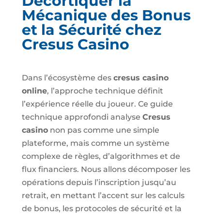
Décortiquer la
Mécanique des Bonus
et la Sécurité chez
Cresus Casino
Dans l’écosystème des
cresus casino
online
, l’approche technique définit
l’expérience réelle du joueur. Ce guide
technique approfondi analyse
Cresus
casino
non pas comme une simple
plateforme, mais comme un système
complexe de règles, d’algorithmes et de
flux financiers. Nous allons décomposer les
opérations depuis l’inscription jusqu’au
retrait, en mettant l’accent sur les calculs
de bonus, les protocoles de sécurité et la