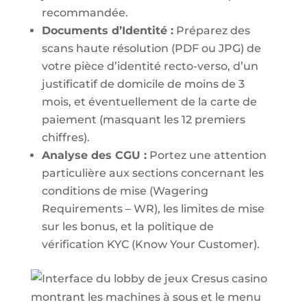
recommandée.
Documents d’Identité :
Préparez des
scans haute résolution (PDF ou JPG) de
votre pièce d’identité recto-verso, d’un
justificatif de domicile de moins de 3
mois, et éventuellement de la carte de
paiement (masquant les 12 premiers
chiffres).
Analyse des CGU :
Portez une attention
particulière aux sections concernant les
conditions de mise (Wagering
Requirements – WR), les limites de mise
sur les bonus, et la politique de
vérification KYC (Know Your Customer).