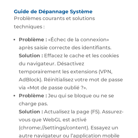
Guide de Dépannage Système
Problèmes courants et solutions
techniques :
Problème :
«Échec de la connexion»
après saisie correcte des identifiants.
Solution :
Effacez le cache et les cookies
du navigateur. Désactivez
temporairement les extensions (VPN,
AdBlock). Réinitialisez votre mot de passe
via «Mot de passe oublié ?».
Problème :
Jeu qui se bloque ou ne se
charge pas.
Solution :
Actualisez la page (F5). Assurez-
vous que WebGL est activé
(chrome://settings/content). Essayez un
autre navigateur ou l’application mobile