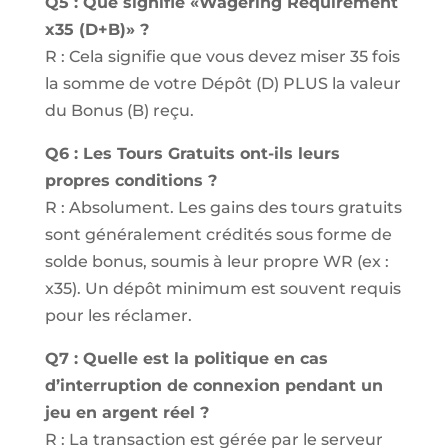
Q5 : Que signifie «Wagering Requirement
x35 (D+B)» ?
R : Cela signifie que vous devez miser 35 fois
la somme de votre Dépôt (D) PLUS la valeur
du Bonus (B) reçu.
Q6 : Les Tours Gratuits ont-ils leurs
propres conditions ?
R : Absolument. Les gains des tours gratuits
sont généralement crédités sous forme de
solde bonus, soumis à leur propre WR (ex :
x35). Un dépôt minimum est souvent requis
pour les réclamer.
Q7 : Quelle est la politique en cas
d’interruption de connexion pendant un
jeu en argent réel ?
R : La transaction est gérée par le serveur