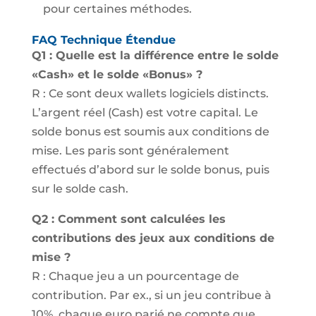
pour certaines méthodes.
FAQ Technique Étendue
Q1 : Quelle est la différence entre le solde
«Cash» et le solde «Bonus» ?
R : Ce sont deux wallets logiciels distincts.
L’argent réel (Cash) est votre capital. Le
solde bonus est soumis aux conditions de
mise. Les paris sont généralement
effectués d’abord sur le solde bonus, puis
sur le solde cash.
Q2 : Comment sont calculées les
contributions des jeux aux conditions de
mise ?
R : Chaque jeu a un pourcentage de
contribution. Par ex., si un jeu contribue à
10%, chaque euro parié ne compte que