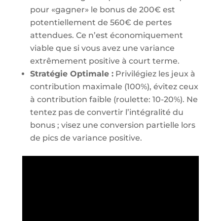
pour «gagner» le bonus de 200€ est
potentiellement de 560€ de pertes
attendues. Ce n’est économiquement
viable que si vous avez une variance
extrêmement positive à court terme.
Stratégie Optimale :
Privilégiez les jeux à
contribution maximale (100%), évitez ceux
à contribution faible (roulette: 10-20%). Ne
tentez pas de convertir l’intégralité du
bonus ; visez une conversion partielle lors
de pics de variance positive.