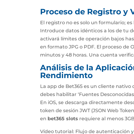
Proceso de Registro y 
El registro no es solo un formulario; es 
Introduce datos idénticos a los de tu d
activará límites de operación bajos ha
en formato JPG o PDF. El proceso de 
minutos y 48 horas. Una cuenta verifica
Análisis de la Aplicaci
Rendimiento
La app de Bet365 es un cliente nativo
debes habilitar ‘Fuentes Desconocida
En iOS, se descarga directamente desd
token de sesión JWT (JSON Web Token
en
bet365 slots
requiere al menos 3GB
Vídeo tutorial: Flujo de autenticación