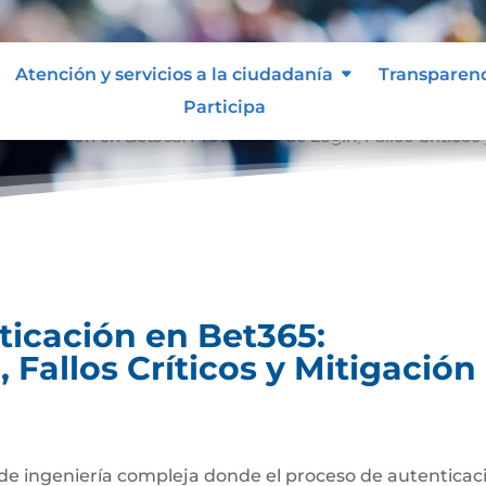
Atención y servicios a la ciudadanía
Transparen
Participa
tenticación en Bet365: Protocolos de Login, Fallos Críticos
ticación en Bet365:
 Fallos Críticos y Mitigación
de ingeniería compleja donde el proceso de autenticac