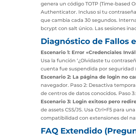
genera un código TOTP (Time-based O
Authenticator. Incluso si tu contraseñ
que cambia cada 30 segundos. Intern
bcrypt con salt único. Las sesiones ina
Diagnóstico de Fallos e
Escenario 1: Error «Credenciales Invál
Usa la función ‘¿Olvidaste tu contraseñ
cuenta fue suspendida por seguridad (
Escenario 2: La página de login no ca
navegador. Paso 2: Desactiva tempora
de centros de datos conocidos. Paso 3
Escenario 3: Login exitoso pero redir
de assets CSS/JS. Usa Ctrl+F5 para una
compatibilidad con extensiones del na
FAQ Extendido (Pregunt