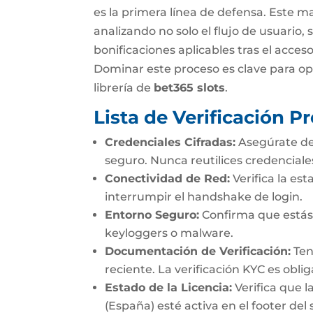
es la primera línea de defensa. Este 
analizando no solo el flujo de usuario, 
bonificaciones aplicables tras el acces
Dominar este proceso es clave para o
librería de
bet365 slots
.
Lista de Verificación Pr
Credenciales Cifradas:
Asegúrate de
seguro. Nunca reutilices credenciale
Conectividad de Red:
Verifica la es
interrumpir el handshake de login.
Entorno Seguro:
Confirma que estás 
keyloggers o malware.
Documentación de Verificación:
Ten
reciente. La verificación KYC es obl
Estado de la Licencia:
Verifica que l
(España) esté activa en el footer del s