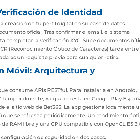
Verificación de Identidad
la creación de tu perfil digital en su base de datos.
ocumento oficial. Tras confirmar el email, el sistema
sta completar la verificación KYC. Sube documentos nít
OCR (Reconocimiento Óptico de Caracteres) tarda entre
da es un requisito previo para cualquier retiro.
ón Móvil: Arquitectura y
 que consume APIs RESTful. Para instalarla en Android,
s’ temporalmente, ya que no está en Google Play Españ
e el sitio web de Bet365. La app gestiona localmente 
) que se refresha periódicamente. Un rendimiento ópt
 de RAM libre y una GPU compatible con OpenGL ES 3.
 y configuración de seguridad en dos pasos.