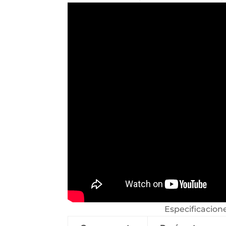
Especificacion