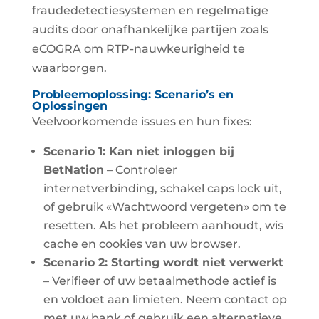
fraudedetectiesystemen en regelmatige
audits door onafhankelijke partijen zoals
eCOGRA om RTP-nauwkeurigheid te
waarborgen.
Probleemoplossing: Scenario’s en
Oplossingen
Veelvoorkomende issues en hun fixes:
Scenario 1: Kan niet inloggen bij
BetNation
– Controleer
internetverbinding, schakel caps lock uit,
of gebruik «Wachtwoord vergeten» om te
resetten. Als het probleem aanhoudt, wis
cache en cookies van uw browser.
Scenario 2: Storting wordt niet verwerkt
– Verifieer of uw betaalmethode actief is
en voldoet aan limieten. Neem contact op
met uw bank of gebruik een alternatieve