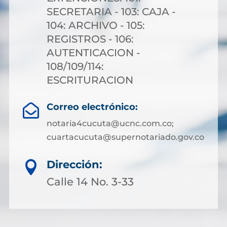
SECRETARIA - 103: CAJA -
104: ARCHIVO - 105:
REGISTROS - 106:
AUTENTICACION -
108/109/114:
ESCRITURACION
Correo electrónico:

notaria4cucuta@ucnc.com.co;
cuartacucuta@supernotariado.gov.co
Dirección:

Calle 14 No. 3-33