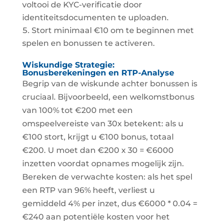
voltooi de KYC-verificatie door
identiteitsdocumenten te uploaden.
Stort minimaal €10 om te beginnen met
spelen en bonussen te activeren.
Wiskundige Strategie:
Bonusberekeningen en RTP-Analyse
Begrip van de wiskunde achter bonussen is
cruciaal. Bijvoorbeeld, een welkomstbonus
van 100% tot €200 met een
omspeelvereiste van 30x betekent: als u
€100 stort, krijgt u €100 bonus, totaal
€200. U moet dan €200 x 30 = €6000
inzetten voordat opnames mogelijk zijn.
Bereken de verwachte kosten: als het spel
een RTP van 96% heeft, verliest u
gemiddeld 4% per inzet, dus €6000 * 0.04 =
€240 aan potentiële kosten voor het