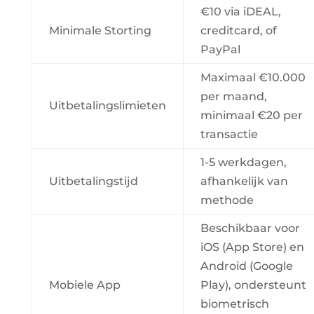
€10 via iDEAL,
Minimale Storting
creditcard, of
PayPal
Maximaal €10.000
per maand,
Uitbetalingslimieten
minimaal €20 per
transactie
1-5 werkdagen,
Uitbetalingstijd
afhankelijk van
methode
Beschikbaar voor
iOS (App Store) en
Android (Google
Mobiele App
Play), ondersteunt
biometrisch