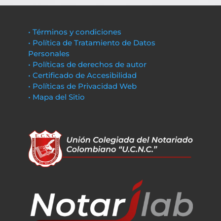
• Términos y condiciones
• Política de Tratamiento de Datos
Personales
• Políticas de derechos de autor
• Certificado de Accesibilidad
• Políticas de Privacidad Web
• Mapa del Sitio