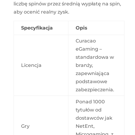
liczbę spinów przez średnią wypłatę na spin,
aby ocenić realny zysk.
Specyfikacja
Opis
Curacao
eGaming –
standardowa w
Licencja
branży,
zapewniająca
podstawowe
zabezpieczenia.
Ponad 1000
tytułów od
dostawców jak
Gry
NetEnt,
Microgaming, z