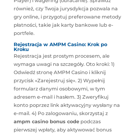
Player) i wagering (obracanie). Sprawdź
również, czy Twoja jurysdykcja pozwala na
gry online, i przygotuj preferowane metody
płatności, takie jak karty bankowe lub e-
portfele.
Rejestracja w AMPM Casino: Krok po
Kroku
Rejestracja jest prostym procesem, ale
wymaga uwagi na szczegóły. Oto kroki: 1)
Odwiedź stronę AMPM Casino i kliknij
przycisk «Zarejestruj się». 2) Wypełnij
formularz danymi osobowymi, w tym
adresem e-mail i hasłem. 3) Zweryfikuj
konto poprzez link aktywacyjny wysłany na
e-mail. 4) Po zalogowaniu, skorzystaj z
ampm casino bonus code
podczas
pierwszej wpłaty, aby aktywować bonus