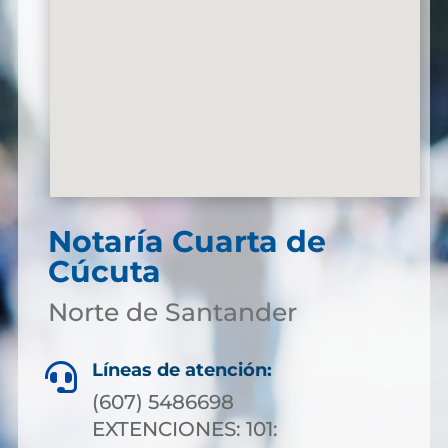
Notaría Cuarta de
Cúcuta
Norte de Santander
Líneas de atención:

(607) 5486698
EXTENCIONES: 101: