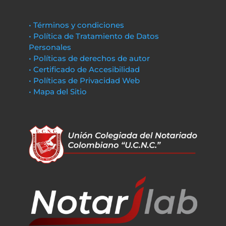
• Términos y condiciones
• Política de Tratamiento de Datos
Personales
• Políticas de derechos de autor
• Certificado de Accesibilidad
• Políticas de Privacidad Web
• Mapa del Sitio