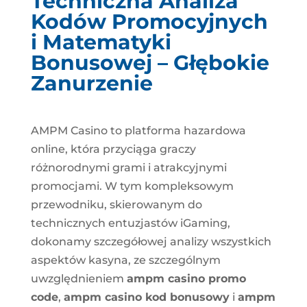
Techniczna Analiza
Kodów Promocyjnych
i Matematyki
Bonusowej – Głębokie
Zanurzenie
AMPM Casino to platforma hazardowa
online, która przyciąga graczy
różnorodnymi grami i atrakcyjnymi
promocjami. W tym kompleksowym
przewodniku, skierowanym do
technicznych entuzjastów iGaming,
dokonamy szczegółowej analizy wszystkich
aspektów kasyna, ze szczególnym
uwzględnieniem
ampm casino promo
code
,
ampm casino kod bonusowy
i
ampm