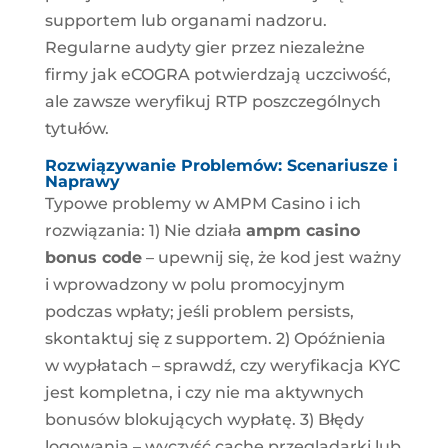
supportem lub organami nadzoru.
Regularne audyty gier przez niezależne
firmy jak eCOGRA potwierdzają uczciwość,
ale zawsze weryfikuj RTP poszczególnych
tytułów.
Rozwiązywanie Problemów: Scenariusze i
Naprawy
Typowe problemy w AMPM Casino i ich
rozwiązania: 1) Nie działa
ampm casino
bonus code
– upewnij się, że kod jest ważny
i wprowadzony w polu promocyjnym
podczas wpłaty; jeśli problem persists,
skontaktuj się z supportem. 2) Opóźnienia
w wypłatach – sprawdź, czy weryfikacja KYC
jest kompletna, i czy nie ma aktywnych
bonusów blokujących wypłatę. 3) Błędy
logowania – wyczyść cache przeglądarki lub