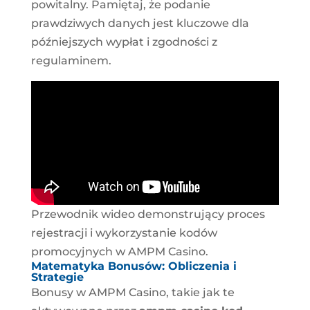
powitalny. Pamiętaj, że podanie
prawdziwych danych jest kluczowe dla
późniejszych wypłat i zgodności z
regulaminem.
Przewodnik wideo demonstrujący proces
rejestracji i wykorzystanie kodów
promocyjnych w AMPM Casino.
Matematyka Bonusów: Obliczenia i
Strategie
Bonusy w AMPM Casino, takie jak te