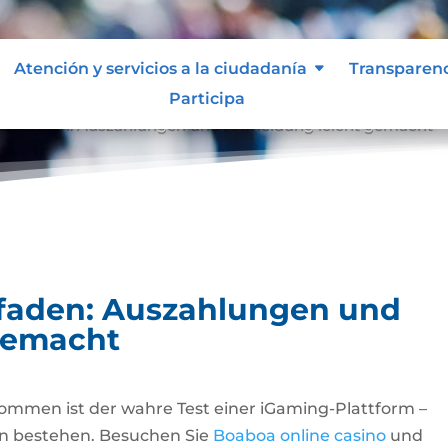
Atención y servicios a la ciudadanía
Transparen
Participa
Leitfaden: Auszahlungen und Anmeldung leicht gemacht
tfaden: Auszahlungen und
gemacht
kommen ist der wahre Test einer iGaming-Plattform –
ihn bestehen. Besuchen Sie
Boaboa online casino
und