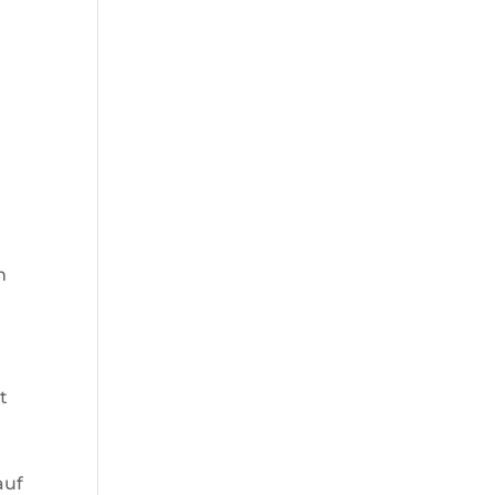
e
m
t
auf