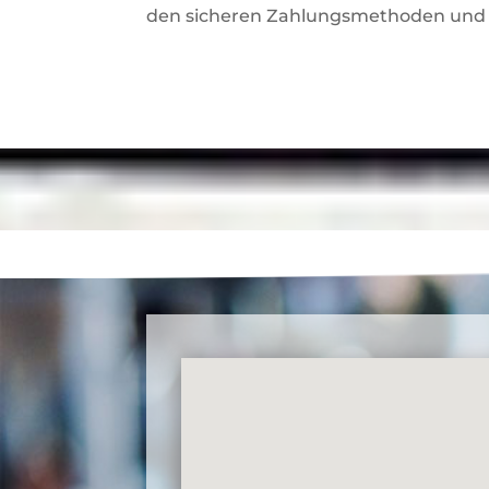
den sicheren Zahlungsmethoden und