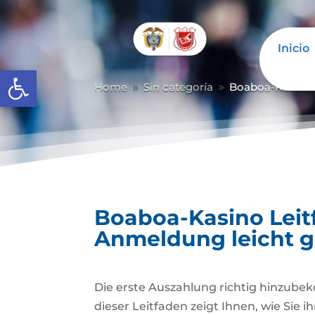
Inicio
Abrir barra de herramientas
Home
Sin categoría
Boaboa-Kasino 
9
9
Boaboa-Kasino Lei
Anmeldung leicht 
Die erste Auszahlung richtig hinzube
dieser Leitfaden zeigt Ihnen, wie Sie 