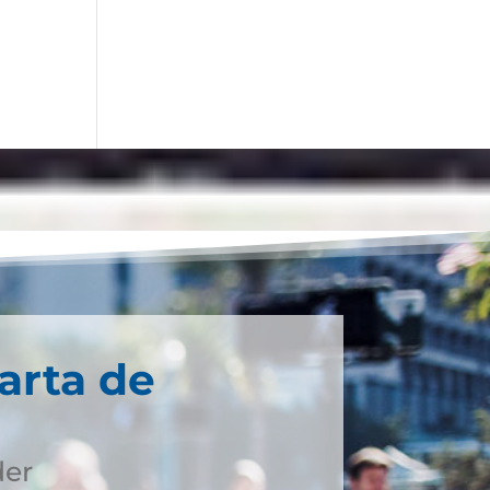
arta de
der