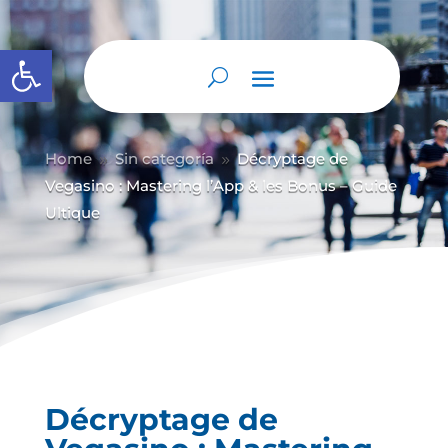
Abrir barra de herramientas
Home
Sin categoría
Décryptage de
9
9
Vegasino : Mastering l’App & les Bonus – Guide
Ultique
Décryptage de