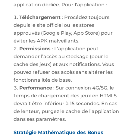
application dédiée. Pour l’application :
Téléchargement
: Procédez toujours
depuis le site officiel ou les stores
approuvés (Google Play, App Store) pour
éviter les APK malveillants.
Permissions
: L’application peut
demander l’accès au stockage (pour le
cache des jeux) et aux notifications. Vous
pouvez refuser ces accès sans altérer les
fonctionnalités de base.
Performance
: Sur connexion 4G/5G, le
temps de chargement des jeux en HTML5
devrait être inférieur à 15 secondes. En cas
de lenteur, purgez le cache de l’application
dans ses paramètres.
Stratégie Mathématique des Bonus