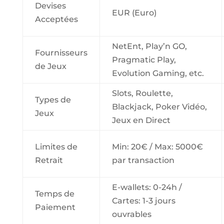
Devises
EUR (Euro)
Acceptées
NetEnt, Play’n GO,
Fournisseurs
Pragmatic Play,
de Jeux
Evolution Gaming, etc.
Slots, Roulette,
Types de
Blackjack, Poker Vidéo,
Jeux
Jeux en Direct
Limites de
Min: 20€ / Max: 5000€
Retrait
par transaction
E-wallets: 0-24h /
Temps de
Cartes: 1-3 jours
Paiement
ouvrables