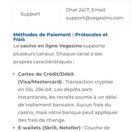
Chat 24/7, Email:
Support
support@vegasino.com
Méthodes de Paiement : Protocoles et
Frais
Le
casino en ligne Vegasino
supporte
plusieurs canaux. Chaque canal a ses
propres caractéristiques :
Cartes de Crédit/Débit
(Visa/Mastercard)
: Transaction cryptée
en SSL 256-bit. Les dépôts sont
instantanés, les retraits soumis à un délai
de traitement bancaire. Aucun frais du
casino, mais votre banque peut appliquer
des frais de change.
E-wallets (Skrill, Neteller)
: Couche de