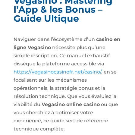
Vegasino : Mastering
l’App & les Bonus –
Guide Ultique
Naviguer dans l’écosystème d’un
casino en
ligne Vegasino
nécessite plus qu’une
simple inscription. Ce manuel exhaustif
dissèque la plateforme accessible via
https://vegasinocasinofr.net/casino/
, en se
focalisant sur les mécanismes
opérationnels, la stratégie bonus et la
résolution technique. Que vous évaluiez la
viabilité du
Vegasino online casino
ou que
vous cherchiez à optimiser votre
expérience, ce guide sert de référence
technique complète.