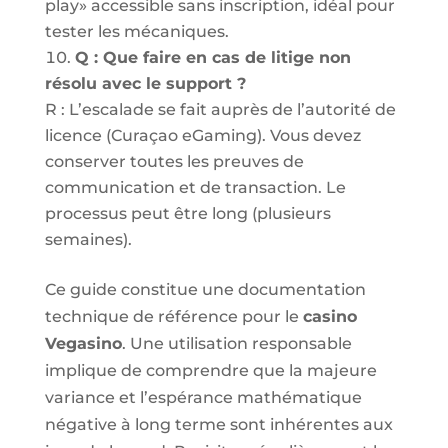
play» accessible sans inscription, idéal pour
tester les mécaniques.
Q : Que faire en cas de litige non
résolu avec le support ?
R : L’escalade se fait auprès de l’autorité de
licence (Curaçao eGaming). Vous devez
conserver toutes les preuves de
communication et de transaction. Le
processus peut être long (plusieurs
semaines).
Ce guide constitue une documentation
technique de référence pour le
casino
Vegasino
. Une utilisation responsable
implique de comprendre que la majeure
variance et l’espérance mathématique
négative à long terme sont inhérentes aux