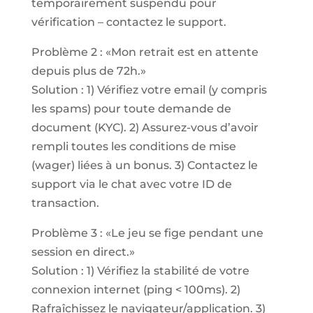
temporairement suspendu pour
vérification – contactez le support.
Problème 2 : «Mon retrait est en attente
depuis plus de 72h.»
Solution : 1) Vérifiez votre email (y compris
les spams) pour toute demande de
document (KYC). 2) Assurez-vous d’avoir
rempli toutes les conditions de mise
(wager) liées à un bonus. 3) Contactez le
support via le chat avec votre ID de
transaction.
Problème 3 : «Le jeu se fige pendant une
session en direct.»
Solution : 1) Vérifiez la stabilité de votre
connexion internet (ping < 100ms). 2)
Rafraîchissez le navigateur/application. 3)