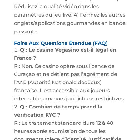
Réduisez la qualité vidéo dans les
paramètres du jeu live. 4) Fermez les autres
onglets/applications gourmandes en bande
passante.
Foire Aux Questions Étendue (FAQ)
Q : Le casino Vegasino est-il légal en
France ?
R : Non. Ce casino opère sous licence de
Curaçao et ne détient pas l’agrément de
l’ANJ (Autorité Nationale des Jeux)
française. Il est accessible aux joueurs
internationaux hors juridictions restrictives.
Q : Combien de temps prend la
vérification KYC ?
R : Le traitement standard dure 12 à 48
heures après soumission de tous les
documents (pièce d’identité, justificatif de