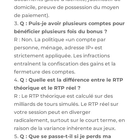
domicile, preuve de possession du moyen
de paiement).
Q : Puis-je avoir plusieurs comptes pour
bénéficier plusieurs fois du bonus ?
R : Non. La politique «un compte par
personne, ménage, adresse IP» est
strictement appliquée. Les infractions
entraînent la confiscation des gains et la
fermeture des comptes.
Q : Quelle est la différence entre le RTP
théorique et le RTP réel ?
R : Le RTP théorique est calculé sur des
milliards de tours simulés. Le RTP réel sur
votre session peut en diverger
radicalement, surtout sur le court terme, en
raison de la variance inhérente aux jeux.
Q : Que se passe-t-il si je perds ma