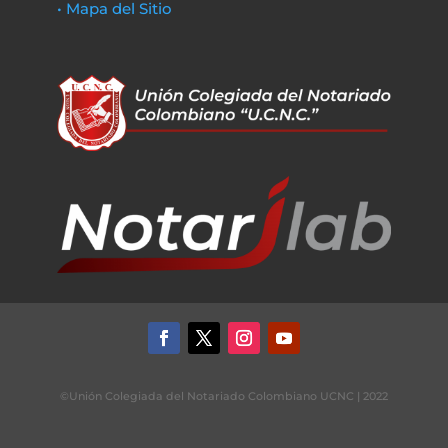
• Mapa del Sitio
©Unión Colegiada del Notariado Colombiano UCNC | 2022