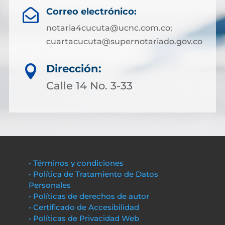
Correo electrónico:

notaria4cucuta@ucnc.com.co;
cuartacucuta@supernotariado.gov.co
Dirección:

Calle 14 No. 3-33
• Términos y condiciones
• Política de Tratamiento de Datos
Personales
• Políticas de derechos de autor
• Certificado de Accesibilidad
• Políticas de Privacidad Web