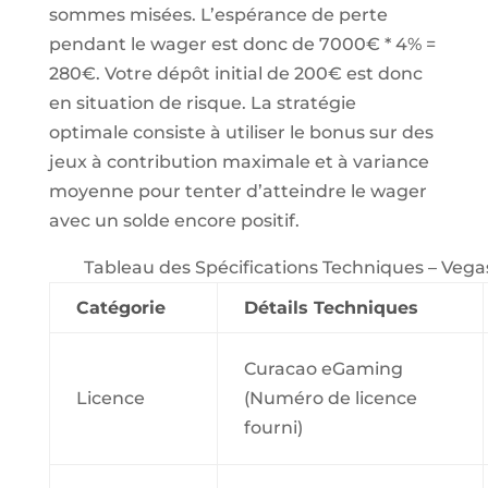
sommes misées. L’espérance de perte
pendant le wager est donc de 7000€ * 4% =
280€. Votre dépôt initial de 200€ est donc
en situation de risque. La stratégie
optimale consiste à utiliser le bonus sur des
jeux à contribution maximale et à variance
moyenne pour tenter d’atteindre le wager
avec un solde encore positif.
Tableau des Spécifications Techniques – Vega
Catégorie
Détails Techniques
Curacao eGaming
Licence
(Numéro de licence
fourni)