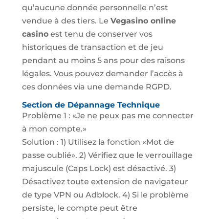
qu’aucune donnée personnelle n’est
vendue à des tiers. Le
Vegasino online
casino
est tenu de conserver vos
historiques de transaction et de jeu
pendant au moins 5 ans pour des raisons
légales. Vous pouvez demander l’accès à
ces données via une demande RGPD.
Section de Dépannage Technique
Problème 1 : «Je ne peux pas me connecter
à mon compte.»
Solution : 1) Utilisez la fonction «Mot de
passe oublié». 2) Vérifiez que le verrouillage
majuscule (Caps Lock) est désactivé. 3)
Désactivez toute extension de navigateur
de type VPN ou Adblock. 4) Si le problème
persiste, le compte peut être