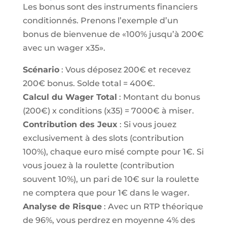
Les bonus sont des instruments financiers
conditionnés. Prenons l’exemple d’un
bonus de bienvenue de «100% jusqu’à 200€
avec un wager x35».
Scénario
: Vous déposez 200€ et recevez
200€ bonus. Solde total = 400€.
Calcul du Wager Total
: Montant du bonus
(200€) x conditions (x35) = 7000€ à miser.
Contribution des Jeux
: Si vous jouez
exclusivement à des slots (contribution
100%), chaque euro misé compte pour 1€. Si
vous jouez à la roulette (contribution
souvent 10%), un pari de 10€ sur la roulette
ne comptera que pour 1€ dans le wager.
Analyse de Risque
: Avec un RTP théorique
de 96%, vous perdrez en moyenne 4% des