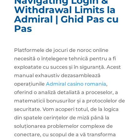
Navigating Login &
Withdrawal Limits la
Admiral | Ghid Pas cu
Pas
Platformele de jocuri de noroc online
necesită o înțelegere tehnică pentru a fi
exploatate cu succes și în siguranță. Acest
manual exhaustiv dezasamblează
operațiunile
Admiral casino romania
,
oferind o analiză detaliată a proceselor, a
matematicii bonusurilor și a protocolelor de
securitate. Vom acoperi totul, de la logica
din spatele cerințelor de miză până la
soluționarea problemelor complexe de
conectare, cu scopul de a vă transforma