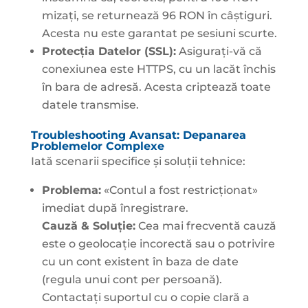
mizați, se returnează 96 RON în câștiguri.
Acesta nu este garantat pe sesiuni scurte.
Protecția Datelor (SSL):
Asigurați-vă că
conexiunea este HTTPS, cu un lacăt închis
în bara de adresă. Acesta criptează toate
datele transmise.
Troubleshooting Avansat: Depanarea
Problemelor Complexe
Iată scenarii specifice și soluții tehnice:
Problema:
«Contul a fost restricționat»
imediat după înregistrare.
Cauză & Soluție:
Cea mai frecventă cauză
este o geolocație incorectă sau o potrivire
cu un cont existent în baza de date
(regula unui cont per persoană).
Contactați suportul cu o copie clară a