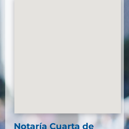
Notaría Cuarta de