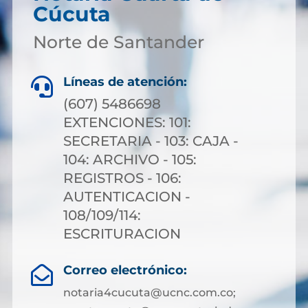
Cúcuta
Norte de Santander
Líneas de atención:

(607) 5486698
EXTENCIONES: 101:
SECRETARIA - 103: CAJA -
104: ARCHIVO - 105:
REGISTROS - 106:
AUTENTICACION -
108/109/114:
ESCRITURACION
Correo electrónico:

notaria4cucuta@ucnc.com.co;