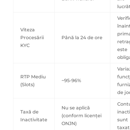
lucră
Verif
înain
Viteza
prim
Procesării
Până la 24 de ore
retra
KYC
este
oblig
Varia
RTP Mediu
funcț
~95-96%
(Slots)
furni
de jo
Contu
Nu se aplică
Taxă de
inact
(conform licenței
Inactivitate
sunt
ONJN)
taxat