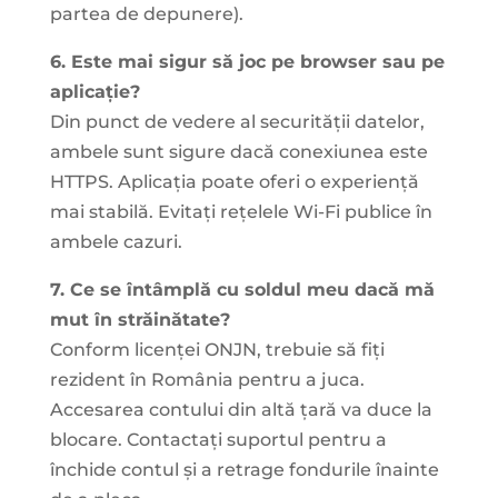
partea de depunere).
6. Este mai sigur să joc pe browser sau pe
aplicație?
Din punct de vedere al securității datelor,
ambele sunt sigure dacă conexiunea este
HTTPS. Aplicația poate oferi o experiență
mai stabilă. Evitați rețelele Wi-Fi publice în
ambele cazuri.
7. Ce se întâmplă cu soldul meu dacă mă
mut în străinătate?
Conform licenței ONJN, trebuie să fiți
rezident în România pentru a juca.
Accesarea contului din altă țară va duce la
blocare. Contactați suportul pentru a
închide contul și a retrage fondurile înainte