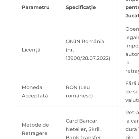
Parametru
Specificație
pent
Jucă
Opera
legal
ONJN România
impoz
Licență
(nr.
auto
13900/28.07.2022)
la
retra
Fără 
Moneda
RON (Leu
de s
Acceptată
românesc)
valut
Retra
Card Bancar,
la ca
Metode de
Neteller, Skrill,
dura 
Retragere
Bank Transfer
zile