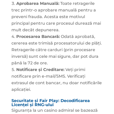
Aprobarea Manuală:
Toate retragerile
trec printr-o aprobare manuală pentru a
preveni frauda. Acesta este motivul
principal pentru care procesul durează mai
mult decât depunerea.
Procesarea Bancară:
Odată aprobată,
cererea este trimisă procesatorului de plăți.
Retragerile către carduri (prin procesare
inversă) sunt cele mai sigure, dar pot dura
până la 72 de ore.
Notificare și Creditare:
Veți primi
notificare prin e-mail/SMS. Verificați
extrasul de cont bancar, nu doar notificările
aplicației.
Securitate și Fair Play: Decodificarea
Licenței și RNG-ului
Siguranța la un casino admiral se bazează