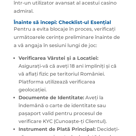
într-un utilizator avansat al acestui casino
admiral.
Înainte să începi: Checklist-ul Esențial
Pentru a evita blocaje în proces, verificați
următoarele cerințe preliminare înainte de
a vă angaja în sesiuni lungi de joc:
Verificarea Vârstei și a Locatiei:
Asigurați-vă că aveți 18 ani impliniți și că
vă aflați fizic pe teritoriul României.
Platforma utilizează verificarea
geolocației.
Documente de Identitate:
Aveți la
îndemână o carte de identitate sau
pașaport valid pentru procesul de
verificare KYC (Cunoaște-ți Clientul).
Instrument de Plată Principal:
Decideți-