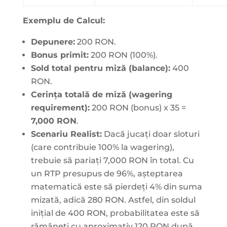
Exemplu de Calcul:
Depunere:
200 RON.
Bonus primit:
200 RON (100%).
Sold total pentru miză (balance):
400
RON.
Cerința totală de miză (wagering
requirement):
200 RON (bonus) x 35 =
7,000 RON
.
Scenariu Realist:
Dacă jucați doar sloturi
(care contribuie 100% la wagering),
trebuie să pariați 7,000 RON în total. Cu
un RTP presupus de 96%, așteptarea
matematică este să pierdeți 4% din suma
mizată, adică 280 RON. Astfel, din soldul
inițial de 400 RON, probabilitatea este să
rămâneți cu aproximativ 120 RON după