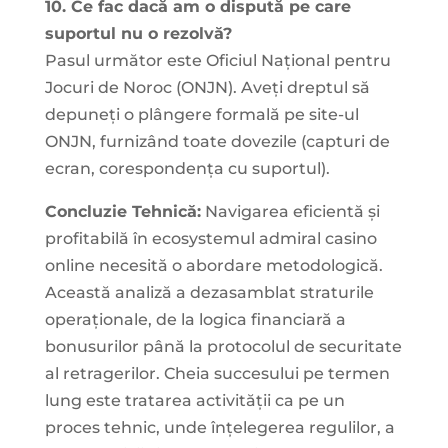
10. Ce fac dacă am o dispută pe care
suportul nu o rezolvă?
Pasul următor este Oficiul Național pentru
Jocuri de Noroc (ONJN). Aveți dreptul să
depuneți o plângere formală pe site-ul
ONJN, furnizând toate dovezile (capturi de
ecran, corespondența cu suportul).
Concluzie Tehnică:
Navigarea eficientă și
profitabilă în ecosystemul admiral casino
online necesită o abordare metodologică.
Această analiză a dezasamblat straturile
operaționale, de la logica financiară a
bonusurilor până la protocolul de securitate
al retragerilor. Cheia succesului pe termen
lung este tratarea activității ca pe un
proces tehnic, unde înțelegerea regulilor, a