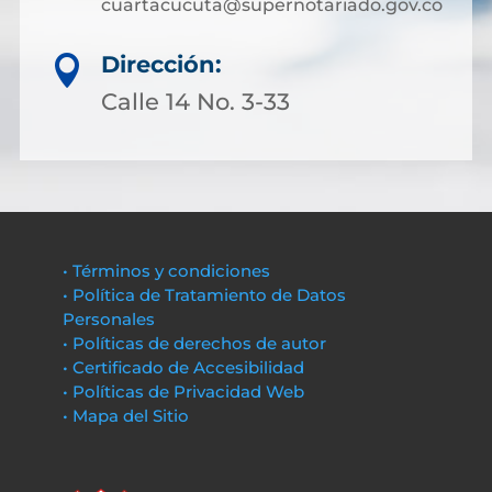
cuartacucuta@supernotariado.gov.co
Dirección:

Calle 14 No. 3-33
• Términos y condiciones
• Política de Tratamiento de Datos
Personales
• Políticas de derechos de autor
• Certificado de Accesibilidad
• Políticas de Privacidad Web
• Mapa del Sitio