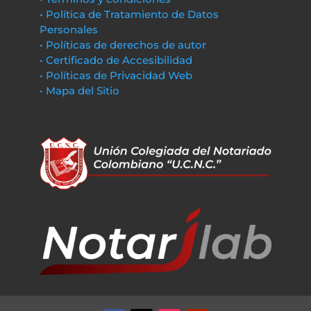
• Política de Tratamiento de Datos
Personales
• Políticas de derechos de autor
• Certificado de Accesibilidad
• Políticas de Privacidad Web
• Mapa del Sitio