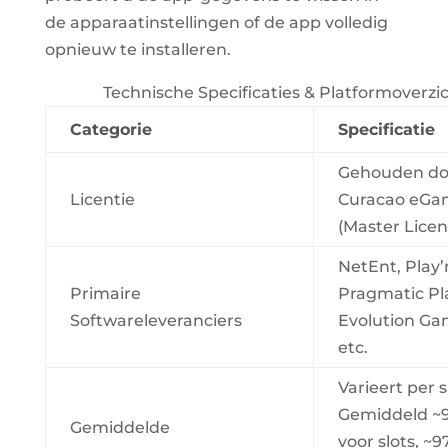
de apparaatinstellingen of de app volledig
opnieuw te installeren.
Technische Specificaties & Platformoverzi
Categorie
Specificatie
Gehouden do
Licentie
Curacao eGa
(Master Licen
NetEnt, Play’
Primaire
Pragmatic Pl
Softwareleveranciers
Evolution Ga
etc.
Varieert per s
Gemiddeld ~
Gemiddelde
voor slots, ~