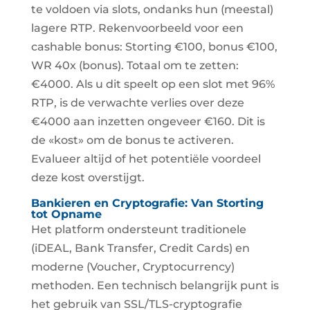
te voldoen via slots, ondanks hun (meestal)
lagere RTP. Rekenvoorbeeld voor een
cashable bonus: Storting €100, bonus €100,
WR 40x (bonus). Totaal om te zetten:
€4000. Als u dit speelt op een slot met 96%
RTP, is de verwachte verlies over deze
€4000 aan inzetten ongeveer €160. Dit is
de «kost» om de bonus te activeren.
Evalueer altijd of het potentiële voordeel
deze kost overstijgt.
Bankieren en Cryptografie: Van Storting
tot Opname
Het platform ondersteunt traditionele
(iDEAL, Bank Transfer, Credit Cards) en
moderne (Voucher, Cryptocurrency)
methoden. Een technisch belangrijk punt is
het gebruik van SSL/TLS-cryptografie