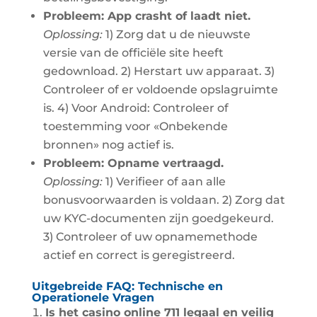
Probleem: App crasht of laadt niet.
Oplossing:
1) Zorg dat u de nieuwste
versie van de officiële site heeft
gedownload. 2) Herstart uw apparaat. 3)
Controleer of er voldoende opslagruimte
is. 4) Voor Android: Controleer of
toestemming voor «Onbekende
bronnen» nog actief is.
Probleem: Opname vertraagd.
Oplossing:
1) Verifieer of aan alle
bonusvoorwaarden is voldaan. 2) Zorg dat
uw KYC-documenten zijn goedgekeurd.
3) Controleer of uw opnamemethode
actief en correct is geregistreerd.
Uitgebreide FAQ: Technische en
Operationele Vragen
Is het casino online 711 legaal en veilig