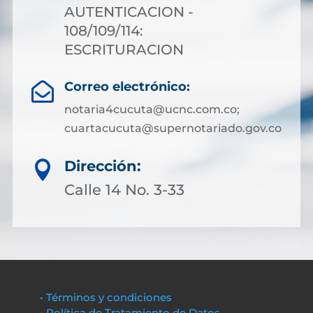
AUTENTICACION -
108/109/114:
ESCRITURACION
Correo electrónico:

notaria4cucuta@ucnc.com.co;
cuartacucuta@supernotariado.gov.co
Dirección:

Calle 14 No. 3-33
• Términos y condiciones
• Política de Tratamiento de Datos