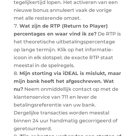
tegelijkertijd lopen. Het activeren van een
nieuwe bonus annuleert vaak de vorige
met alle resterende omzet.
Wat zijn de RTP (Return to Player)
percentages en waar vind ik ze?
De RTP is
het theoretische uitbetalingspercentage
op lange termijn. Klik op het informatie-
icoon in elk slotspel; de exacte RTP staat
meestal in de spelregels.
Mijn storting via iDEAL is mislukt, maar
mijn bank heeft het afgeschreven. Wat
nu?
Neem onmiddellijk contact op met de
klantenservice van 711 en lever de
betalingsreferentie van uw bank.
Dergelijke transacties worden meestal
binnen 24 uur handmatig gecorrigeerd of
geretourneerd.