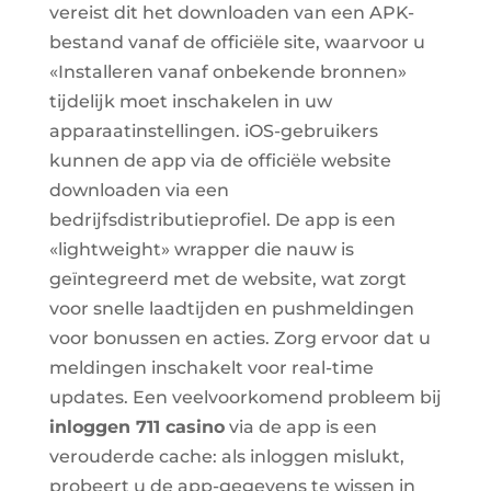
vereist dit het downloaden van een APK-
bestand vanaf de officiële site, waarvoor u
«Installeren vanaf onbekende bronnen»
tijdelijk moet inschakelen in uw
apparaatinstellingen. iOS-gebruikers
kunnen de app via de officiële website
downloaden via een
bedrijfsdistributieprofiel. De app is een
«lightweight» wrapper die nauw is
geïntegreerd met de website, wat zorgt
voor snelle laadtijden en pushmeldingen
voor bonussen en acties. Zorg ervoor dat u
meldingen inschakelt voor real-time
updates. Een veelvoorkomend probleem bij
inloggen 711 casino
via de app is een
verouderde cache: als inloggen mislukt,
probeert u de app-gegevens te wissen in