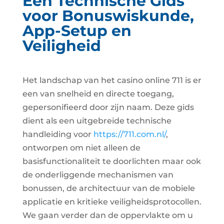
Een Technische Gids
voor Bonuswiskunde,
App-Setup en
Veiligheid
Het landschap van het casino online 711 is er
een van snelheid en directe toegang,
gepersonifieerd door zijn naam. Deze gids
dient als een uitgebreide technische
handleiding voor
https://711.com.nl/
,
ontworpen om niet alleen de
basisfunctionaliteit te doorlichten maar ook
de onderliggende mechanismen van
bonussen, de architectuur van de mobiele
applicatie en kritieke veiligheidsprotocollen.
We gaan verder dan de oppervlakte om u