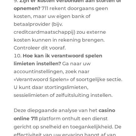
Zijn er kosten verbonden aan storten of
opnemen?
711 rekent doorgaans geen
kosten, maar uw eigen bank of
betaalprovider (bijv.
creditcardmaatschappij) zou externe
kosten kunnen in rekening brengen.
Controleer dit vooraf.
Hoe kan ik verantwoord spelen
limieten instellen?
Ga naar uw
accountinstellingen, zoek naar
«Verantwoord Spelen» of soortgelijke sectie.
U kunt daar stortingslimieten,
sessielimieten of zelfuitsluiting instellen.
Deze diepgaande analyse van het
casino
online 711
platform onthult een dienst
gericht op snelheid en toegankelijkheid. De
effectiviteit van uw ervaring hangt af van