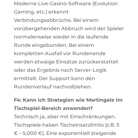
Moderne Live-Casino-Software (Evolution
Gaming, etc.) erkennt
Verbindungsabbrüche. Bei einem
vorübergehenden Abbruch wird der Spieler
normalerweise wieder in die laufende
Runde eingebunden. Bei einem
kompletten Ausfall vor Rundenende
werden etwaige Einsätze zurückerstattet
oder das Ergebnis nach Server-Logik
ermittelt. Der Support kann den
Rundenverlauf nachvollziehen.
F4: Kann ich Strategien wie Martingale im
Tischspiel-Bereich anwenden?
Technisch ja, aber mit Einschränkungen.
Tischspiele haben Tischeinsatzlimits (z.B. 5
€ – 5.000 €). Eine exponentiell steigende