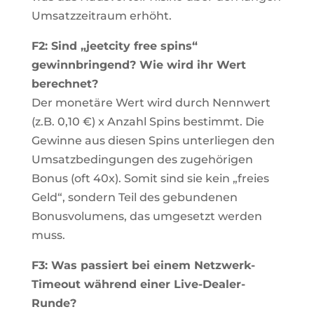
Umsatzzeitraum erhöht.
F2: Sind „jeetcity free spins“
gewinnbringend? Wie wird ihr Wert
berechnet?
Der monetäre Wert wird durch Nennwert
(z.B. 0,10 €) x Anzahl Spins bestimmt. Die
Gewinne aus diesen Spins unterliegen den
Umsatzbedingungen des zugehörigen
Bonus (oft 40x). Somit sind sie kein „freies
Geld“, sondern Teil des gebundenen
Bonusvolumens, das umgesetzt werden
muss.
F3: Was passiert bei einem Netzwerk-
Timeout während einer Live-Dealer-
Runde?