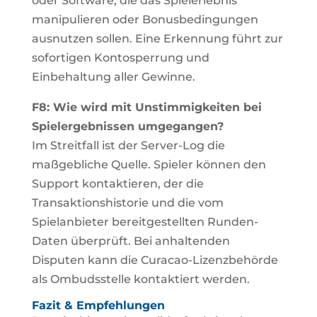
oder Software, die das Spielerlebnis
manipulieren oder Bonusbedingungen
ausnutzen sollen. Eine Erkennung führt zur
sofortigen Kontosperrung und
Einbehaltung aller Gewinne.
F8: Wie wird mit Unstimmigkeiten bei
Spielergebnissen umgegangen?
Im Streitfall ist der Server-Log die
maßgebliche Quelle. Spieler können den
Support kontaktieren, der die
Transaktionshistorie und die vom
Spielanbieter bereitgestellten Runden-
Daten überprüft. Bei anhaltenden
Disputen kann die Curacao-Lizenzbehörde
als Ombudsstelle kontaktiert werden.
Fazit & Empfehlungen