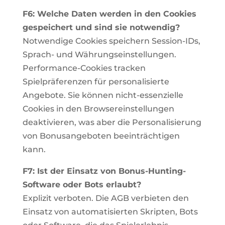
F6: Welche Daten werden in den Cookies
gespeichert und sind sie notwendig?
Notwendige Cookies speichern Session-IDs,
Sprach- und Währungseinstellungen.
Performance-Cookies tracken
Spielpräferenzen für personalisierte
Angebote. Sie können nicht-essenzielle
Cookies in den Browsereinstellungen
deaktivieren, was aber die Personalisierung
von Bonusangeboten beeinträchtigen
kann.
F7: Ist der Einsatz von Bonus-Hunting-
Software oder Bots erlaubt?
Explizit verboten. Die AGB verbieten den
Einsatz von automatisierten Skripten, Bots