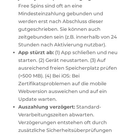
Free Spins sind oft an eine
Mindesteinzahlung gebunden und
werden erst nach Abschluss dieser
gutgeschrieben. Sie können auch
zeitgebunden sein (z.B. innerhalb von 24
Stunden nach Aktivierung nutzbar).
App stürzt ab:
(1) App schließen und neu
starten. (2) Gerät neustarten. (3) Auf
ausreichend freien Speicherplatz prüfen
(>500 MB). (4) Bei iOS: Bei
Zertifikatsproblemen auf die mobile
Webversion ausweichen und auf ein
Update warten.
Auszahlung verzögert:
Standard-
Verarbeitungszeiten abwarten.
Verzögerungen entstehen oft durch
zusätzliche Sicherheitsüberprüfungen