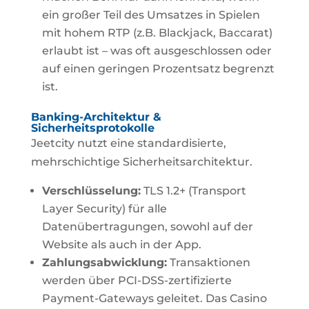
ein großer Teil des Umsatzes in Spielen
mit hohem RTP (z.B. Blackjack, Baccarat)
erlaubt ist – was oft ausgeschlossen oder
auf einen geringen Prozentsatz begrenzt
ist.
Banking-Architektur &
Sicherheitsprotokolle
Jeetcity nutzt eine standardisierte,
mehrschichtige Sicherheitsarchitektur.
Verschlüsselung:
TLS 1.2+ (Transport
Layer Security) für alle
Datenübertragungen, sowohl auf der
Website als auch in der App.
Zahlungsabwicklung:
Transaktionen
werden über PCI-DSS-zertifizierte
Payment-Gateways geleitet. Das Casino