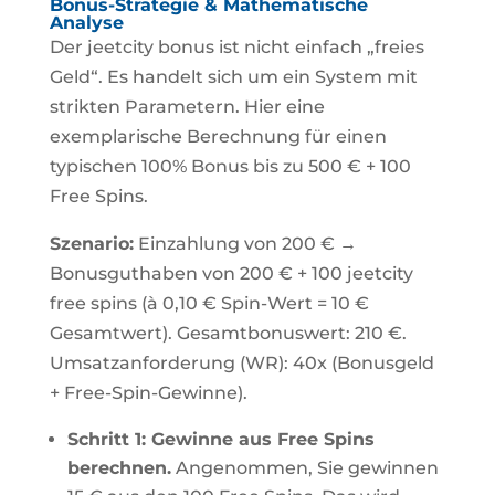
Bonus-Strategie & Mathematische
Analyse
Der jeetcity bonus ist nicht einfach „freies
Geld“. Es handelt sich um ein System mit
strikten Parametern. Hier eine
exemplarische Berechnung für einen
typischen 100% Bonus bis zu 500 € + 100
Free Spins.
Szenario:
Einzahlung von 200 € →
Bonusguthaben von 200 € + 100 jeetcity
free spins (à 0,10 € Spin-Wert = 10 €
Gesamtwert). Gesamtbonuswert: 210 €.
Umsatzanforderung (WR): 40x (Bonusgeld
+ Free-Spin-Gewinne).
Schritt 1: Gewinne aus Free Spins
berechnen.
Angenommen, Sie gewinnen