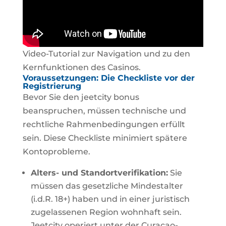
Video-Tutorial zur Navigation und zu den
Kernfunktionen des Casinos.
Voraussetzungen: Die Checkliste vor der
Registrierung
Bevor Sie den jeetcity bonus
beanspruchen, müssen technische und
rechtliche Rahmenbedingungen erfüllt
sein. Diese Checkliste minimiert spätere
Kontoprobleme.
Alters- und Standortverifikation:
Sie
müssen das gesetzliche Mindestalter
(i.d.R. 18+) haben und in einer juristisch
zugelassenen Region wohnhaft sein.
Jeetcity operiert unter der Curacao-