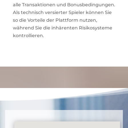
alle Transaktionen und Bonusbedingungen.
Als technisch versierter Spieler können Sie
so die Vorteile der Plattform nutzen,
während Sie die inhärenten Risikosysteme
kontrollieren.