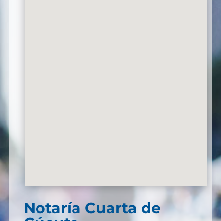
Notaría Cuarta de