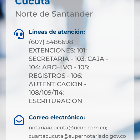
Cúcuta
Norte de Santander
Líneas de atención:

(607) 5486698
EXTENCIONES: 101:
SECRETARIA - 103: CAJA -
104: ARCHIVO - 105:
REGISTROS - 106:
AUTENTICACION -
108/109/114:
ESCRITURACION
Correo electrónico:

notaria4cucuta@ucnc.com.co;
cuartacucuta@supernotariado.gov.co