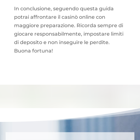
In conclusione, seguendo questa guida
potrai affrontare il casinò online con
maggiore preparazione. Ricorda sempre di
giocare responsabilmente, impostare limiti
di deposito e non inseguire le perdite.
Buona fortuna!