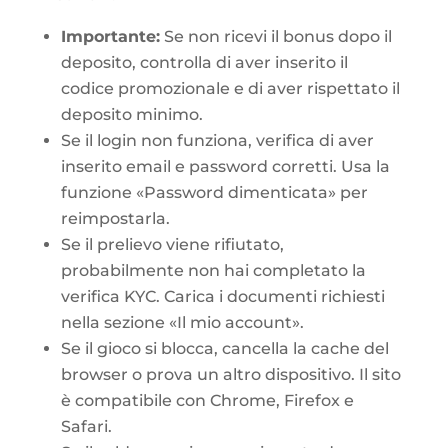
Importante:
Se non ricevi il bonus dopo il
deposito, controlla di aver inserito il
codice promozionale e di aver rispettato il
deposito minimo.
Se il login non funziona, verifica di aver
inserito email e password corretti. Usa la
funzione «Password dimenticata» per
reimpostarla.
Se il prelievo viene rifiutato,
probabilmente non hai completato la
verifica KYC. Carica i documenti richiesti
nella sezione «Il mio account».
Se il gioco si blocca, cancella la cache del
browser o prova un altro dispositivo. Il sito
è compatibile con Chrome, Firefox e
Safari.