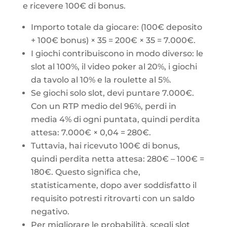
e ricevere 100€ di bonus.
Importo totale da giocare: (100€ deposito
+ 100€ bonus) × 35 = 200€ × 35 = 7.000€.
I giochi contribuiscono in modo diverso: le
slot al 100%, il video poker al 20%, i giochi
da tavolo al 10% e la roulette al 5%.
Se giochi solo slot, devi puntare 7.000€.
Con un RTP medio del 96%, perdi in
media 4% di ogni puntata, quindi perdita
attesa: 7.000€ × 0,04 = 280€.
Tuttavia, hai ricevuto 100€ di bonus,
quindi perdita netta attesa: 280€ – 100€ =
180€. Questo significa che,
statisticamente, dopo aver soddisfatto il
requisito potresti ritrovarti con un saldo
negativo.
Per migliorare le probabilità, scegli slot