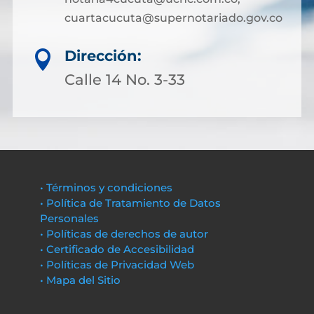
cuartacucuta@supernotariado.gov.co
Dirección:

Calle 14 No. 3-33
• Términos y condiciones
• Política de Tratamiento de Datos
Personales
• Políticas de derechos de autor
• Certificado de Accesibilidad
• Políticas de Privacidad Web
• Mapa del Sitio