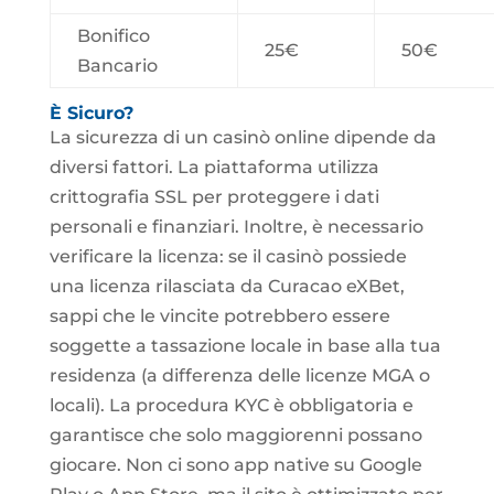
Bonifico
25€
50€
Bancario
È Sicuro?
La sicurezza di un casinò online dipende da
diversi fattori. La piattaforma utilizza
crittografia SSL per proteggere i dati
personali e finanziari. Inoltre, è necessario
verificare la licenza: se il casinò possiede
una licenza rilasciata da Curacao eXBet,
sappi che le vincite potrebbero essere
soggette a tassazione locale in base alla tua
residenza (a differenza delle licenze MGA o
locali). La procedura KYC è obbligatoria e
garantisce che solo maggiorenni possano
giocare. Non ci sono app native su Google