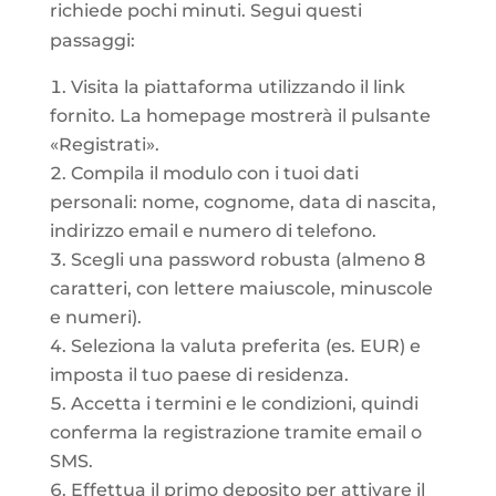
richiede pochi minuti. Segui questi
passaggi:
Visita la piattaforma utilizzando il link
fornito. La homepage mostrerà il pulsante
«Registrati».
Compila il modulo con i tuoi dati
personali: nome, cognome, data di nascita,
indirizzo email e numero di telefono.
Scegli una password robusta (almeno 8
caratteri, con lettere maiuscole, minuscole
e numeri).
Seleziona la valuta preferita (es. EUR) e
imposta il tuo paese di residenza.
Accetta i termini e le condizioni, quindi
conferma la registrazione tramite email o
SMS.
Effettua il primo deposito per attivare il